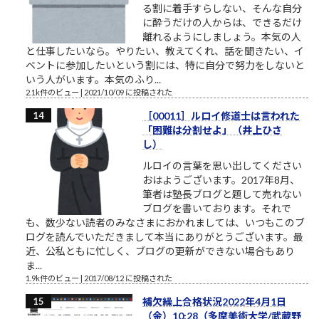
る割に着手すらしない、そんな自分
に酔うだけの人からは、できるだけ
離れるようにしましょう。本気の人
と仕事したいなら。やりたい、教えてくれ、話を聞きたい、イ
ベントに参加したいという割には、特に自分で努力をしないと
いう人がいます。本気のふり...
2.1k件のビュー
|
2021/10/09 に投稿された
［00011］ルロイ修道士は言われた
「困難は分割せよ」（井上ひさ
し）
ルロイの言葉を思い出してください
おはようございます。2017年8月、
筆者は塾長ブログと題して売れない
ブログを書いております。それで
も、数少ない読者のみなさまにおかれましては、いつもこのブ
ログを読んでいただきまして本当にありがとうございます。最
近、公私ともに忙しく、ブログの更新ができない場合もあり
ま...
1.9k件のビュー
|
2017/08/12 に投稿された
補欠繰上合格状況2022年4月1日
（金）10:28（多摩美術大学/武蔵野