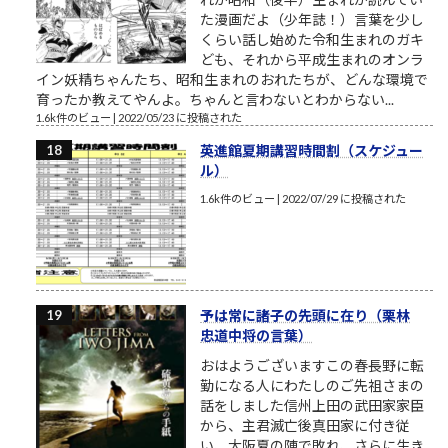
た漫画だよ（少年誌！）言葉を少し
くらい話し始めた令和生まれのガキ
ども、それから平成生まれのオンラ
イン妖精ちゃんたち、昭和生まれのおれたちが、どんな環境で
育ったか教えてやんよ。ちゃんと言わないとわからない...
1.6k件のビュー
|
2022/05/23 に投稿された
英進館夏期講習時間割（スケジュー
ル）
1.6k件のビュー
|
2022/07/29 に投稿された
予は常に諸子の先頭に在り（栗林
忠道中将の言葉）
おはようございますこの春長野に転
勤になる人にわたしのご先祖さまの
話をしました信州上田の武田家家臣
から、主君滅亡後真田家に付き従
い、大阪夏の陣で敗れ、さらに生き