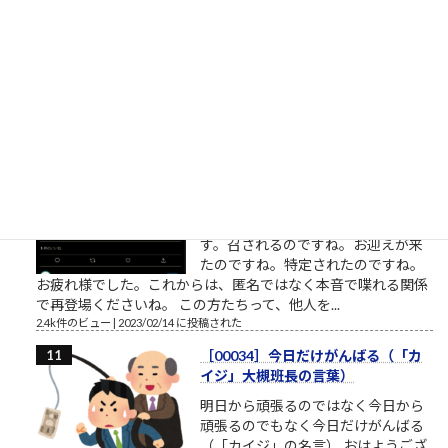
る関心が高い、というのは一見異論
の無いことのようにも見えます。
（思いやり、共感、愛情、相手に喜んで欲しい気持ち・・・こ
れらをまとめて関心と呼ぶことにします）相手への関心が高く
ても鬼のような人もいます。相手...
2.5k件のビュー
|
2023/02/22 に投稿された
桜ういろうさん、Twitter界を引退
桜ういろうさんは、櫻井平さんのご
親戚だそうです ものすごい勢いで、
ツイ消ししているので、そろそろ
Twitter界隈からご退場されるようで
す。召されるのですね。お迎えが来
たのですね。特定されたのですね。
お疲れ様でした。これからは、匿名ではなく本音で喋れる関係
で再登場くださいね。 この方たちって、他人を...
2.4k件のビュー
|
2023/02/14 に投稿された
［00034］今日だけがんばる（「カ
イジ」大槻班長の言葉）
明日から頑張るのではなく今日から
頑張るのでもなく今日だけがんばる
（「カイジ」の名言） おはようござ