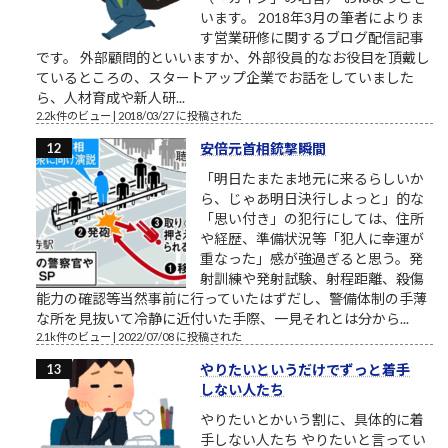
います。 2018年3月の筆者によりま
す営業研修に関するブログ配信記事
です。 外部顧問的といいますか、外部役員的なお役目を頂戴し
ているところの、スタートアップ企業でお話をしていました
ら、人材育成や新人研...
2.2k件のビュー
|
2018/03/27 に投稿された
安倍元首相銃撃瞬間
「明日たまたま地元に来るらしいか
ら、じゃあ明日決行しよっと」的な
「思い付き」の犯行にしては、住所
や経歴、準備状況等「犯人に幸運が
重なった」感が強過ぎると思う。発
射訓練や発射試験、射程距離、殺傷
能力の確認等当然事前に行っていたはずだし、警備体制の手薄
な所を見抜いて冷静に近付いた手際、一見それとは分から...
2.1k件のビュー
|
2022/07/08 に投稿された
やりたいというだけでずっと着手
しない人たち
やりたいとかいう割に、具体的に着
手しない人たち やりたいと言ってい