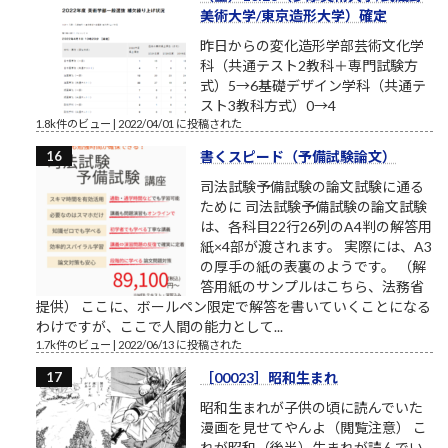
美術大学/東京造形大学）確定
昨日からの変化造形学部芸術文化学
科（共通テスト2教科＋専門試験方
式）5→6基礎デザイン学科（共通テ
スト3教科方式）0→4
1.8k件のビュー
|
2022/04/01 に投稿された
書くスピード（予備試験論文）
司法試験予備試験の論文試験に通る
ために 司法試験予備試験の論文試験
は、各科目22行26列のA4判の解答用
紙×4部が渡されます。 実際には、A3
の厚手の紙の表裏のようです。 （解
答用紙のサンプルはこちら、法務省
提供） ここに、ボールペン限定で解答を書いていくことになる
わけですが、ここで人間の能力として...
1.7k件のビュー
|
2022/06/13 に投稿された
［00023］昭和生まれ
昭和生まれが子供の頃に読んでいた
漫画を見せてやんよ（閲覧注意） こ
れが昭和（後半）生まれが読んでい