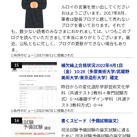
ルロイの言葉を思い出してください
おはようございます。2017年8月、
筆者は塾長ブログと題して売れない
ブログを書いております。それで
も、数少ない読者のみなさまにおかれましては、いつもこのブ
ログを読んでいただきまして本当にありがとうございます。最
近、公私ともに忙しく、ブログの更新ができない場合もあり
ま...
1.9k件のビュー
|
2017/08/12 に投稿された
補欠繰上合格状況2022年4月1日
（金）10:28（多摩美術大学/武蔵野
美術大学/東京造形大学）確定
昨日からの変化造形学部芸術文化学
科（共通テスト2教科＋専門試験方
式）5→6基礎デザイン学科（共通テ
スト3教科方式）0→4
1.8k件のビュー
|
2022/04/01 に投稿された
書くスピード（予備試験論文）
司法試験予備試験の論文試験に通る
ために 司法試験予備試験の論文試験