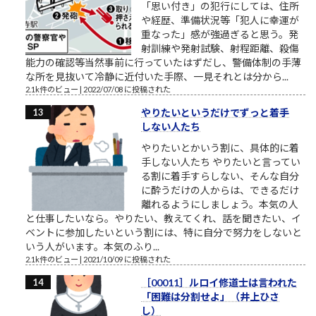
「思い付き」の犯行にしては、住所
や経歴、準備状況等「犯人に幸運が
重なった」感が強過ぎると思う。発
射訓練や発射試験、射程距離、殺傷
能力の確認等当然事前に行っていたはずだし、警備体制の手薄
な所を見抜いて冷静に近付いた手際、一見それとは分から...
2.1k件のビュー
|
2022/07/08 に投稿された
やりたいというだけでずっと着手
しない人たち
やりたいとかいう割に、具体的に着
手しない人たち やりたいと言ってい
る割に着手すらしない、そんな自分
に酔うだけの人からは、できるだけ
離れるようにしましょう。本気の人
と仕事したいなら。やりたい、教えてくれ、話を聞きたい、イ
ベントに参加したいという割には、特に自分で努力をしないと
いう人がいます。本気のふり...
2.1k件のビュー
|
2021/10/09 に投稿された
［00011］ルロイ修道士は言われた
「困難は分割せよ」（井上ひさ
し）