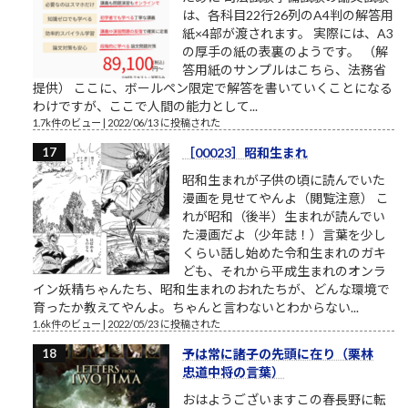
は、各科目22行26列のA4判の解答用
紙×4部が渡されます。 実際には、A3
の厚手の紙の表裏のようです。 （解
答用紙のサンプルはこちら、法務省
提供） ここに、ボールペン限定で解答を書いていくことになる
わけですが、ここで人間の能力として...
1.7k件のビュー
|
2022/06/13 に投稿された
［00023］昭和生まれ
昭和生まれが子供の頃に読んでいた
漫画を見せてやんよ（閲覧注意） こ
れが昭和（後半）生まれが読んでい
た漫画だよ（少年誌！）言葉を少し
くらい話し始めた令和生まれのガキ
ども、それから平成生まれのオンラ
イン妖精ちゃんたち、昭和生まれのおれたちが、どんな環境で
育ったか教えてやんよ。ちゃんと言わないとわからない...
1.6k件のビュー
|
2022/05/23 に投稿された
予は常に諸子の先頭に在り（栗林
忠道中将の言葉）
おはようございますこの春長野に転