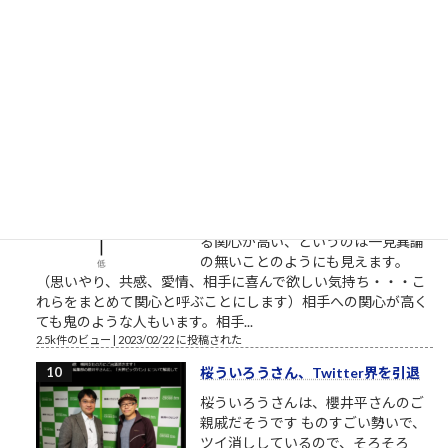
VHS執念の逆転劇～ここで見れま
す。毎回泣くので視聴環境にお気を
つけください。一人で、またはご家族でご視聴ください。最高
傑作であることを私が保証します。 最も尊敬すべき仕事人。高
野鎮雄さんのお話...
2.5k件のビュー
|
2018/11/08 に投稿された
［00022］優しい人は、他人に期待
しない
相手に期待していない 優しい人は
「相手に期待をしていない」から優
しいのです。優しい人は相手に対す
る関心が高い、というのは一見異論
の無いことのようにも見えます。
（思いやり、共感、愛情、相手に喜んで欲しい気持ち・・・こ
れらをまとめて関心と呼ぶことにします）相手への関心が高く
ても鬼のような人もいます。相手...
2.5k件のビュー
|
2023/02/22 に投稿された
桜ういろうさん、Twitter界を引退
桜ういろうさんは、櫻井平さんのご
親戚だそうです ものすごい勢いで、
ツイ消ししているので、そろそろ