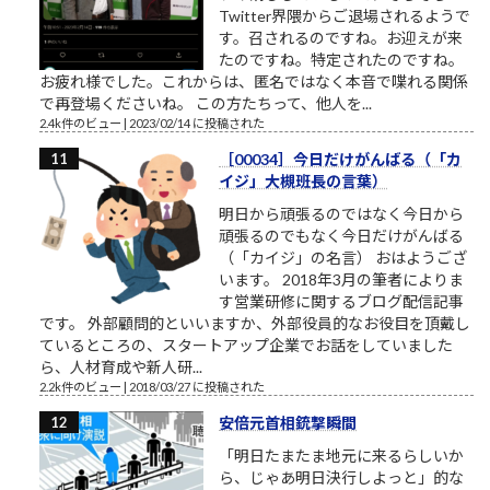
Twitter界隈からご退場されるようで
す。召されるのですね。お迎えが来
たのですね。特定されたのですね。
お疲れ様でした。これからは、匿名ではなく本音で喋れる関係
で再登場くださいね。 この方たちって、他人を...
2.4k件のビュー
|
2023/02/14 に投稿された
［00034］今日だけがんばる（「カ
イジ」大槻班長の言葉）
明日から頑張るのではなく今日から
頑張るのでもなく今日だけがんばる
（「カイジ」の名言） おはようござ
います。 2018年3月の筆者によりま
す営業研修に関するブログ配信記事
です。 外部顧問的といいますか、外部役員的なお役目を頂戴し
ているところの、スタートアップ企業でお話をしていました
ら、人材育成や新人研...
2.2k件のビュー
|
2018/03/27 に投稿された
安倍元首相銃撃瞬間
「明日たまたま地元に来るらしいか
ら、じゃあ明日決行しよっと」的な