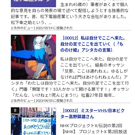
生まれ45歳の）筆者があくまで個人
的な意見を自らの発表の場で述べて配信しようとする独善的な
記事です。昔、松下電器産業という大きな会社がありました。
松下幸之助という、...
2.7k件のビュー
|
2021/05/19 に投稿された
［00012］私は自分でここへ来た。
自分の足でここを出ていく（「も
ののけ姫」アシタカの言葉）
私は自分でここへ来た。自分の足で
ここを出ていく。 組長のオッサン
「旦那、ここは通れねぇ。ゆるしが
なければ門はあけられねぇんだ」ア
シタカ「わたしは自分でここへ来た。自分の足でここを出て行
く」門番「無理です！10人かかって開ける扉です！」オッサン
「だんな、いけねェ!!死んじまう!!」 社畜27年目 毎年...
2.5k件のビュー
|
2023/04/03 に投稿された
［00032］ミスターVHS/日本ビク
ター高野鎮雄さん
NHKプロジェクトX/伝説の第2回
【NHK】 プロジェクトX 第2回放送