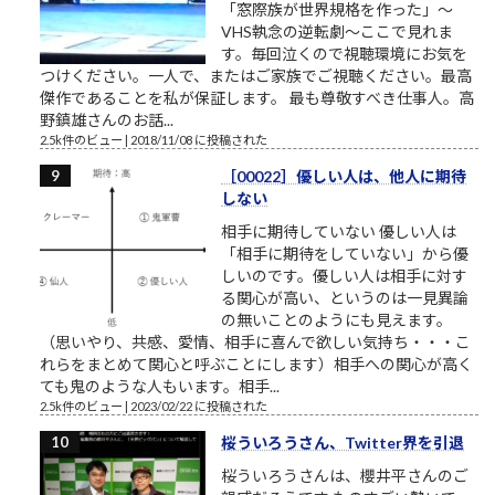
「窓際族が世界規格を作った」～
VHS執念の逆転劇～ここで見れま
す。毎回泣くので視聴環境にお気を
つけください。一人で、またはご家族でご視聴ください。最高
傑作であることを私が保証します。 最も尊敬すべき仕事人。高
野鎮雄さんのお話...
2.5k件のビュー
|
2018/11/08 に投稿された
［00022］優しい人は、他人に期待
しない
相手に期待していない 優しい人は
「相手に期待をしていない」から優
しいのです。優しい人は相手に対す
る関心が高い、というのは一見異論
の無いことのようにも見えます。
（思いやり、共感、愛情、相手に喜んで欲しい気持ち・・・こ
れらをまとめて関心と呼ぶことにします）相手への関心が高く
ても鬼のような人もいます。相手...
2.5k件のビュー
|
2023/02/22 に投稿された
桜ういろうさん、Twitter界を引退
桜ういろうさんは、櫻井平さんのご