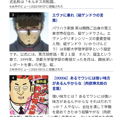
式名称は「キルギス共和国...
4.6k件のビュー
|
2022/09/07 に投稿された
エヴァに乗れ（碇ゲンドウの言
葉）
パワハラ家族 実は関西ご出身の第三
東京市在住の、碇ゲンドウさん。エ
ヴァンゲリオンシリーズの重要登場
人物、碇ゲンドウ（いかりげんど
う）は京都大学理学部卒という設定
です。公式には、第弐拾壱話・第２１話 ネルフ、誕生という
章で、1999年、京都大学理学部の教授だった冬月は、興味深い
レポートを書いた学生、碇...
3.9k件のビュー
|
2021/03/11 に投稿された
［00006］あるでワシには強い味方
があるんやからな（肉欲棒太郎の
言葉）
強い味方とは？ あるでワシには強い
味方があるんやからな それはだれで
っか？ 人やない、会社を潰して辛酸
を舐めてきたゆう経験やがな（肉欲