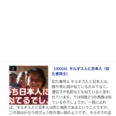
［00005］ニュータイプの天才たち
ニュータイプとは 東大とか京大と
か、国公立大学の医学部とかには、
一定数の田舎生まれ田舎育ち、塾と
か予備校とかないし行ったことな
い、みたいな現役ストレート合格者
がいます。そんな大学で教える教授
たちが口を揃えて言っていたのは、彼らは首都圏だ関西圏だ都
会だ塾だ予備校だ中高一貫私立だエスカレーターだの、要す...
11k件のビュー
|
2022/12/10 に投稿された
［00026］キルギス人と日本人（似
た者同士）
似た者同士 キルギス人と日本人は、
顔や見た目が似ているのみでなく、
遺伝子や名前なども似ていると言わ
れています。では何故2つの民族は似
ているのでしょうか。一説によれ
ば、キルギス人と日本人は同じ祖先であるということですが、
この説はかなり信ぴょう性の高い説のようです。 キルギスの正