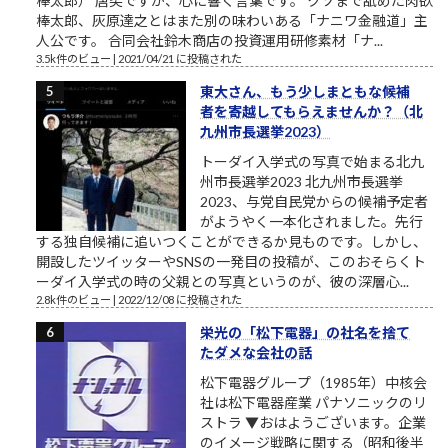
棒太郎） 唐突ですが、心に響く言葉です。 クソまで舐めた肉欲
棒太郎、灰原達之とはまた別の味わいある「ナニワ金融道」主
人公です。 合同会社鈴木商店の投資運用研修素材「ナ...
3.5k件のビュー
|
2021/04/21 に投稿された
東大さん、もう少しまともな候補
者を寄越してもらえませんか？（北
九州市長選挙2023）
トーダイ入学式の写真で始まる北九
州市長選挙2023 北九州市長選挙
2023、与党自民党からの候補予定者
がようやく一本化されました。先行
する独自候補に追いつくことができるか見ものです。しかし、
開設したツイッターやSNSの一発目の投稿が、このおそらくト
ーダイ入学式の時の父親との写真というのが、彼の深層心...
2.8k件のビュー
|
2022/12/08 に投稿された
栄光の「松下電器」の社名を捨て
たダメな会社の話
松下電器グループ（1985年）中核会
社は松下電器産業 パナソニックのリ
ストラ ▼おはようございます。企業
のイメージ戦略に関する（昭和後半