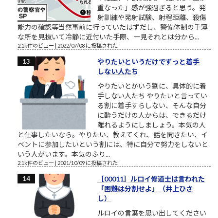
重なった」感が強過ぎると思う。発
射訓練や発射試験、射程距離、殺傷
能力の確認等当然事前に行っていたはずだし、警備体制の手薄
な所を見抜いて冷静に近付いた手際、一見それとは分から...
2.1k件のビュー
|
2022/07/08 に投稿された
やりたいというだけでずっと着手
しない人たち
やりたいとかいう割に、具体的に着
手しない人たち やりたいと言ってい
る割に着手すらしない、そんな自分
に酔うだけの人からは、できるだけ
離れるようにしましょう。本気の人
と仕事したいなら。やりたい、教えてくれ、話を聞きたい、イ
ベントに参加したいという割には、特に自分で努力をしないと
いう人がいます。本気のふり...
2.1k件のビュー
|
2021/10/09 に投稿された
［00011］ルロイ修道士は言われた
「困難は分割せよ」（井上ひさ
し）
ルロイの言葉を思い出してください