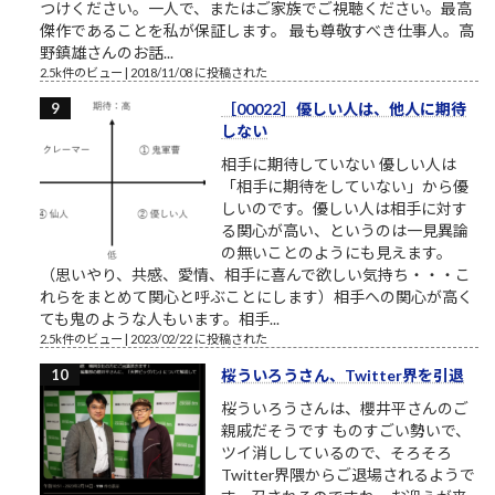
つけください。一人で、またはご家族でご視聴ください。最高
傑作であることを私が保証します。 最も尊敬すべき仕事人。高
野鎮雄さんのお話...
2.5k件のビュー
|
2018/11/08 に投稿された
［00022］優しい人は、他人に期待
しない
相手に期待していない 優しい人は
「相手に期待をしていない」から優
しいのです。優しい人は相手に対す
る関心が高い、というのは一見異論
の無いことのようにも見えます。
（思いやり、共感、愛情、相手に喜んで欲しい気持ち・・・こ
れらをまとめて関心と呼ぶことにします）相手への関心が高く
ても鬼のような人もいます。相手...
2.5k件のビュー
|
2023/02/22 に投稿された
桜ういろうさん、Twitter界を引退
桜ういろうさんは、櫻井平さんのご
親戚だそうです ものすごい勢いで、
ツイ消ししているので、そろそろ
Twitter界隈からご退場されるようで