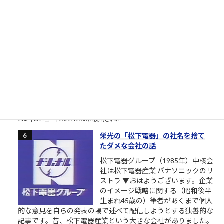
東大さん、もう少しまともな候補
者を寄越してもらえませんか？（北
九州市長選挙2023）
トーダイ入学式の写真で始まる北九
州市長選挙2023 北九州市長選挙
2023、与党自民党からの候補予定者
がようやく一本化されました。先行
する独自候補に追いつくことができるか見ものです。しかし、
開設したツイッターやSNSの一発目の投稿が、このおそらくト
ーダイ入学式の時の父親との写真というのが、彼の深層心...
2.8k件のビュー
|
2022/12/08 に投稿された
栄光の「松下電器」の社名を捨て
たダメな会社の話
松下電器グループ（1985年）中核会
社は松下電器産業 パナソニックのリ
ストラ ▼おはようございます。企業
のイメージ戦略に関する（昭和後半
生まれ45歳の）筆者があくまで個人
的な意見を自らの発表の場で述べて配信しようとする独善的な
記事です。昔、松下電器産業という大きな会社がありました。