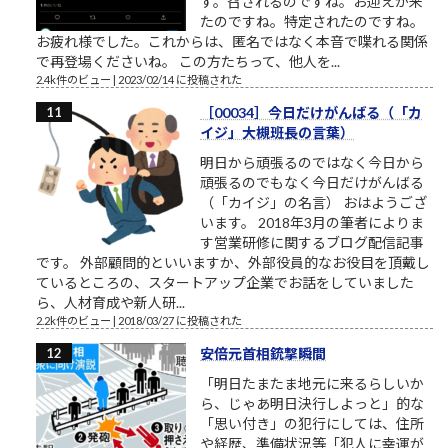
す。召されるのですね。お迎えが来
たのですね。特定されたのですね。
お疲れ様でした。これからは、匿名ではなく本音で喋れる関係
で再登場くださいね。 この方たちって、他人を...
2.4k件のビュー
|
2023/02/14 に投稿された
［00034］今日だけがんばる（「カ
イジ」大槻班長の言葉）
明日から頑張るのではなく今日から
頑張るのでもなく今日だけがんばる
（「カイジ」の名言） おはようござ
います。 2018年3月の筆者によりま
す営業研修に関するブログ配信記事
です。 外部顧問的といいますか、外部役員的なお役目を頂戴し
ているところの、スタートアップ企業でお話をしていました
ら、人材育成や新人研...
2.2k件のビュー
|
2018/03/27 に投稿された
安倍元首相銃撃瞬間
「明日たまたま地元に来るらしいか
ら、じゃあ明日決行しよっと」的な
「思い付き」の犯行にしては、住所
や経歴、準備状況等「犯人に幸運が