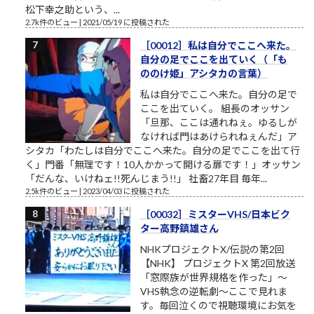
松下幸之助という、...
2.7k件のビュー
|
2021/05/19 に投稿された
［00012］私は自分でここへ来た。
自分の足でここを出ていく（「も
ののけ姫」アシタカの言葉）
私は自分でここへ来た。自分の足で
ここを出ていく。 組長のオッサン
「旦那、ここは通れねぇ。ゆるしが
なければ門はあけられねぇんだ」ア
シタカ「わたしは自分でここへ来た。自分の足でここを出て行
く」門番「無理です！10人かかって開ける扉です！」オッサン
「だんな、いけねェ!!死んじまう!!」 社畜27年目 毎年...
2.5k件のビュー
|
2023/04/03 に投稿された
［00032］ミスターVHS/日本ビク
ター高野鎮雄さん
NHKプロジェクトX/伝説の第2回
【NHK】 プロジェクトX 第2回放送
「窓際族が世界規格を作った」～
VHS執念の逆転劇～ここで見れま
す。毎回泣くので視聴環境にお気を