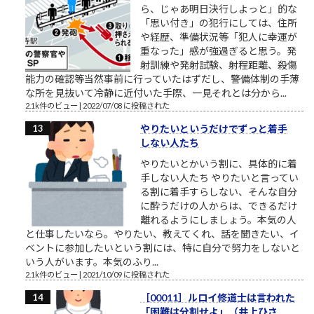
ら、じゃあ明日決行しよっと」的な
「思い付き」の犯行にしては、住所
や経歴、準備状況等「犯人に幸運が
重なった」感が強過ぎると思う。発
射訓練や発射試験、射程距離、殺傷
能力の確認等当然事前に行っていたはずだし、警備体制の手薄
な所を見抜いて冷静に近付いた手際、一見それとは分から...
2.1k件のビュー
|
2022/07/08 に投稿された
やりたいというだけでずっと着手
しない人たち
やりたいとかいう割に、具体的に着
手しない人たち やりたいと言ってい
る割に着手すらしない、そんな自分
に酔うだけの人からは、できるだけ
離れるようにしましょう。本気の人
と仕事したいなら。やりたい、教えてくれ、話を聞きたい、イ
ベントに参加したいという割には、特に自分で努力をしないと
いう人がいます。本気のふり...
2.1k件のビュー
|
2021/10/09 に投稿された
［00011］ルロイ修道士は言われた
「困難は分割せよ」（井上ひさ