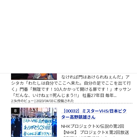
生まれ45歳の）筆者があくまで個人
的な意見を自らの発表の場で述べて配信しようとする独善的な
記事です。昔、松下電器産業という大きな会社がありました。
松下幸之助という、...
2.7k件のビュー
|
2021/05/19 に投稿された
［00012］私は自分でここへ来た。
自分の足でここを出ていく（「も
ののけ姫」アシタカの言葉）
私は自分でここへ来た。自分の足で
ここを出ていく。 組長のオッサン
「旦那、ここは通れねぇ。ゆるしが
なければ門はあけられねぇんだ」ア
シタカ「わたしは自分でここへ来た。自分の足でここを出て行
く」門番「無理です！10人かかって開ける扉です！」オッサン
「だんな、いけねェ!!死んじまう!!」 社畜27年目 毎年...
2.5k件のビュー
|
2023/04/03 に投稿された
［00032］ミスターVHS/日本ビク
ター高野鎮雄さん
NHKプロジェクトX/伝説の第2回
【NHK】 プロジェクトX 第2回放送