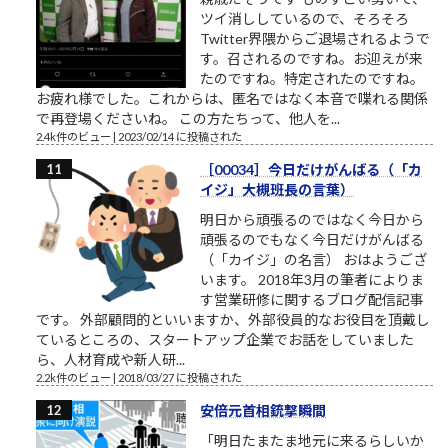
ツイ消ししているので、そろそろ
Twitter界隈からご退場されるようで
す。召されるのですね。お迎えが来
たのですね。特定されたのですね。
お疲れ様でした。これからは、匿名ではなく本音で喋れる関係
で再登場くださいね。 この方たちって、他人を...
2.4k件のビュー
|
2023/02/14 に投稿された
［00034］今日だけがんばる（「カ
イジ」大槻班長の言葉）
明日から頑張るのではなく今日から
頑張るのでもなく今日だけがんばる
（「カイジ」の名言） おはようござ
います。 2018年3月の筆者によりま
す営業研修に関するブログ配信記事
です。 外部顧問的といいますか、外部役員的なお役目を頂戴し
ているところの、スタートアップ企業でお話をしていました
ら、人材育成や新人研...
2.2k件のビュー
|
2018/03/27 に投稿された
安倍元首相銃撃瞬間
「明日たまたま地元に来るらしいか