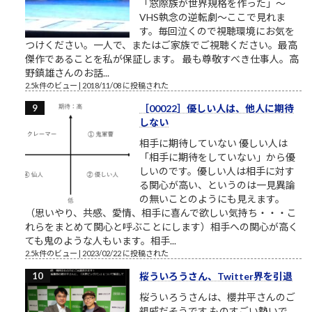
「窓際族が世界規格を作った」～
VHS執念の逆転劇～ここで見れま
す。毎回泣くので視聴環境にお気を
つけください。一人で、またはご家族でご視聴ください。最高
傑作であることを私が保証します。 最も尊敬すべき仕事人。高
野鎮雄さんのお話...
2.5k件のビュー
|
2018/11/08 に投稿された
［00022］優しい人は、他人に期待
しない
相手に期待していない 優しい人は
「相手に期待をしていない」から優
しいのです。優しい人は相手に対す
る関心が高い、というのは一見異論
の無いことのようにも見えます。
（思いやり、共感、愛情、相手に喜んで欲しい気持ち・・・こ
れらをまとめて関心と呼ぶことにします）相手への関心が高く
ても鬼のような人もいます。相手...
2.5k件のビュー
|
2023/02/22 に投稿された
桜ういろうさん、Twitter界を引退
桜ういろうさんは、櫻井平さんのご
親戚だそうです ものすごい勢いで、