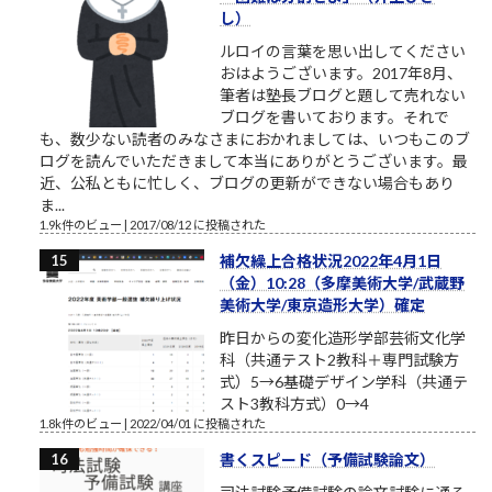
し）
ルロイの言葉を思い出してください
おはようございます。2017年8月、
筆者は塾長ブログと題して売れない
ブログを書いております。それで
も、数少ない読者のみなさまにおかれましては、いつもこのブ
ログを読んでいただきまして本当にありがとうございます。最
近、公私ともに忙しく、ブログの更新ができない場合もあり
ま...
1.9k件のビュー
|
2017/08/12 に投稿された
補欠繰上合格状況2022年4月1日
（金）10:28（多摩美術大学/武蔵野
美術大学/東京造形大学）確定
昨日からの変化造形学部芸術文化学
科（共通テスト2教科＋専門試験方
式）5→6基礎デザイン学科（共通テ
スト3教科方式）0→4
1.8k件のビュー
|
2022/04/01 に投稿された
書くスピード（予備試験論文）