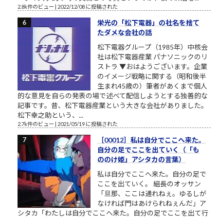
2.8k件のビュー
|
2022/12/08 に投稿された
栄光の「松下電器」の社名を捨て
たダメな会社の話
松下電器グループ（1985年）中核会
社は松下電器産業 パナソニックのリ
ストラ ▼おはようございます。企業
のイメージ戦略に関する（昭和後半
生まれ45歳の）筆者があくまで個人
的な意見を自らの発表の場で述べて配信しようとする独善的な
記事です。昔、松下電器産業という大きな会社がありました。
松下幸之助という、...
2.7k件のビュー
|
2021/05/19 に投稿された
［00012］私は自分でここへ来た。
自分の足でここを出ていく（「も
ののけ姫」アシタカの言葉）
私は自分でここへ来た。自分の足で
ここを出ていく。 組長のオッサン
「旦那、ここは通れねぇ。ゆるしが
なければ門はあけられねぇんだ」ア
シタカ「わたしは自分でここへ来た。自分の足でここを出て行