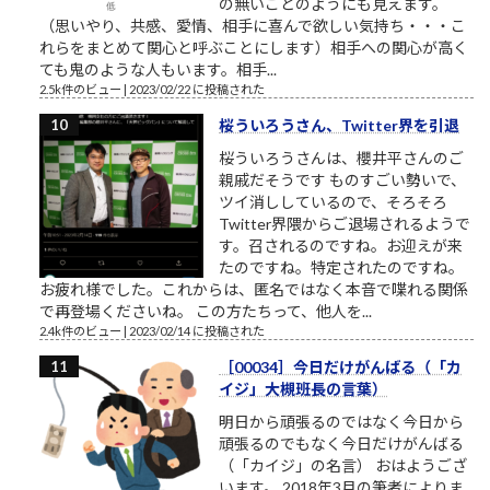
の無いことのようにも見えます。
（思いやり、共感、愛情、相手に喜んで欲しい気持ち・・・こ
れらをまとめて関心と呼ぶことにします）相手への関心が高く
ても鬼のような人もいます。相手...
2.5k件のビュー
|
2023/02/22 に投稿された
桜ういろうさん、Twitter界を引退
桜ういろうさんは、櫻井平さんのご
親戚だそうです ものすごい勢いで、
ツイ消ししているので、そろそろ
Twitter界隈からご退場されるようで
す。召されるのですね。お迎えが来
たのですね。特定されたのですね。
お疲れ様でした。これからは、匿名ではなく本音で喋れる関係
で再登場くださいね。 この方たちって、他人を...
2.4k件のビュー
|
2023/02/14 に投稿された
［00034］今日だけがんばる（「カ
イジ」大槻班長の言葉）
明日から頑張るのではなく今日から
頑張るのでもなく今日だけがんばる
（「カイジ」の名言） おはようござ
います。 2018年3月の筆者によりま