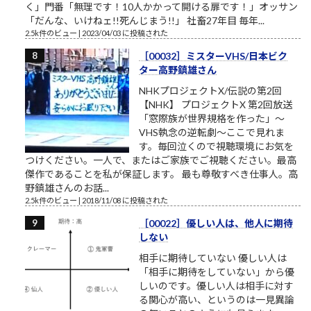
く」門番「無理です！10人かかって開ける扉です！」オッサン
「だんな、いけねェ!!死んじまう!!」 社畜27年目 毎年...
2.5k件のビュー
|
2023/04/03 に投稿された
［00032］ミスターVHS/日本ビク
ター高野鎮雄さん
NHKプロジェクトX/伝説の第2回
【NHK】 プロジェクトX 第2回放送
「窓際族が世界規格を作った」～
VHS執念の逆転劇～ここで見れま
す。毎回泣くので視聴環境にお気を
つけください。一人で、またはご家族でご視聴ください。最高
傑作であることを私が保証します。 最も尊敬すべき仕事人。高
野鎮雄さんのお話...
2.5k件のビュー
|
2018/11/08 に投稿された
［00022］優しい人は、他人に期待
しない
相手に期待していない 優しい人は
「相手に期待をしていない」から優
しいのです。優しい人は相手に対す
る関心が高い、というのは一見異論