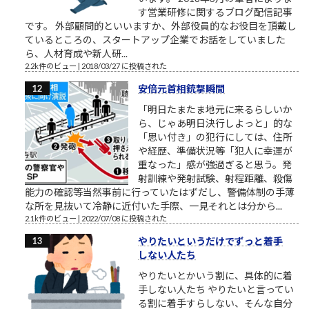
す営業研修に関するブログ配信記事
です。 外部顧問的といいますか、外部役員的なお役目を頂戴し
ているところの、スタートアップ企業でお話をしていました
ら、人材育成や新人研...
2.2k件のビュー
|
2018/03/27 に投稿された
安倍元首相銃撃瞬間
「明日たまたま地元に来るらしいか
ら、じゃあ明日決行しよっと」的な
「思い付き」の犯行にしては、住所
や経歴、準備状況等「犯人に幸運が
重なった」感が強過ぎると思う。発
射訓練や発射試験、射程距離、殺傷
能力の確認等当然事前に行っていたはずだし、警備体制の手薄
な所を見抜いて冷静に近付いた手際、一見それとは分から...
2.1k件のビュー
|
2022/07/08 に投稿された
やりたいというだけでずっと着手
しない人たち
やりたいとかいう割に、具体的に着
手しない人たち やりたいと言ってい
る割に着手すらしない、そんな自分