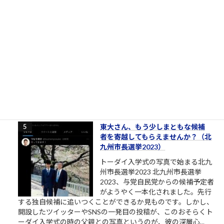
［00006］あるでワシには強い味方
があるんやからな（肉欲棒太郎の
言葉）
強い味方とは？ あるでワシには強い
味方があるんやからな それはだれで
っか？ 人やない、会社を潰して辛酸
を舐めてきたゆう経験やがな（肉欲
棒太郎） 唐突ですが、心に響く言葉です。 クソまで舐めた肉欲
棒太郎、灰原達之とはまた別の味わいある「ナニワ金融道」主
人公です。 合同会社鈴木商店の投資運用研修素材「ナ...
3.5k件のビュー
|
2021/04/21 に投稿された
東大さん、もう少しまともな候補
者を寄越してもらえませんか？（北
九州市長選挙2023）
トーダイ入学式の写真で始まる北九
州市長選挙2023 北九州市長選挙
2023、与党自民党からの候補予定者
がようやく一本化されました。先行
する独自候補に追いつくことができるか見ものです。しかし、
開設したツイッターやSNSの一発目の投稿が、このおそらくト
ーダイ入学式の時の父親との写真というのが、彼の深層心...