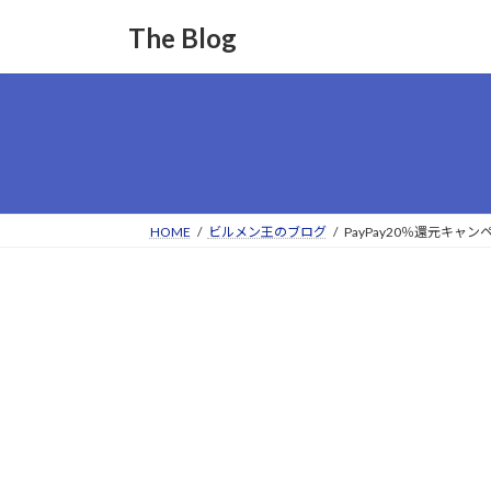
コ
ナ
The Blog
ン
ビ
テ
ゲ
ン
ー
ツ
シ
へ
ョ
ス
ン
キ
に
ッ
移
HOME
ビルメン王のブログ
PayPay20％還元キャ
プ
動