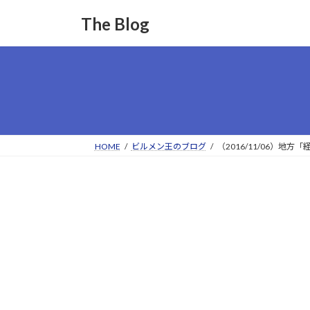
コ
ナ
The Blog
ン
ビ
テ
ゲ
ン
ー
ツ
シ
へ
ョ
ス
ン
キ
に
ッ
移
HOME
ビルメン王のブログ
（2016/11/06）
プ
動