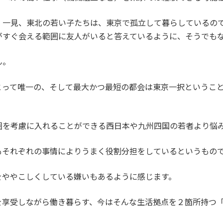
、一見、東北の若い子たちは、東京で孤立して暮らしているの
がすぐ会える範囲に友人がいると答えているように、そうでも
ん。
とって唯一の、そして最大かつ最短の都会は東京一択というこ
圏を考慮に入れることができる西日本や九州四国の若者より悩
もそれぞれの事情によりうまく役割分担をしているというもの
をややこしくしている嫌いもあるように感じます。
を享受しながら働き暮らす、今はそんな生活拠点を２箇所持つ