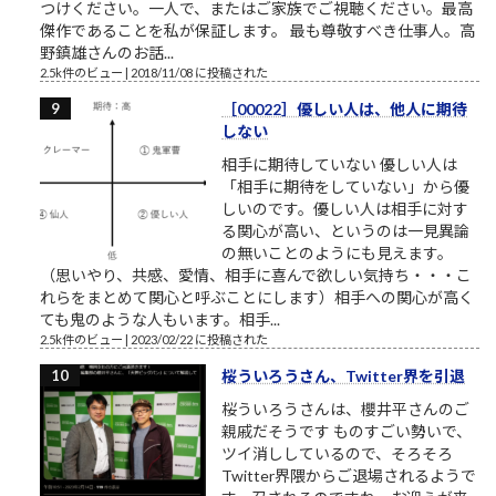
つけください。一人で、またはご家族でご視聴ください。最高
傑作であることを私が保証します。 最も尊敬すべき仕事人。高
野鎮雄さんのお話...
2.5k件のビュー
|
2018/11/08 に投稿された
［00022］優しい人は、他人に期待
しない
相手に期待していない 優しい人は
「相手に期待をしていない」から優
しいのです。優しい人は相手に対す
る関心が高い、というのは一見異論
の無いことのようにも見えます。
（思いやり、共感、愛情、相手に喜んで欲しい気持ち・・・こ
れらをまとめて関心と呼ぶことにします）相手への関心が高く
ても鬼のような人もいます。相手...
2.5k件のビュー
|
2023/02/22 に投稿された
桜ういろうさん、Twitter界を引退
桜ういろうさんは、櫻井平さんのご
親戚だそうです ものすごい勢いで、
ツイ消ししているので、そろそろ
Twitter界隈からご退場されるようで