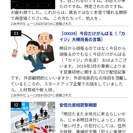
す。召されるのですね。お迎えが来
たのですね。特定されたのですね。
お疲れ様でした。これからは、匿名ではなく本音で喋れる関係
で再登場くださいね。 この方たちって、他人を...
2.4k件のビュー
|
2023/02/14 に投稿された
［00034］今日だけがんばる（「カ
イジ」大槻班長の言葉）
明日から頑張るのではなく今日から
頑張るのでもなく今日だけがんばる
（「カイジ」の名言） おはようござ
います。 2018年3月の筆者によりま
す営業研修に関するブログ配信記事
です。 外部顧問的といいますか、外部役員的なお役目を頂戴し
ているところの、スタートアップ企業でお話をしていました
ら、人材育成や新人研...
2.2k件のビュー
|
2018/03/27 に投稿された
安倍元首相銃撃瞬間
「明日たまたま地元に来るらしいか
ら、じゃあ明日決行しよっと」的な
「思い付き」の犯行にしては、住所
や経歴、準備状況等「犯人に幸運が