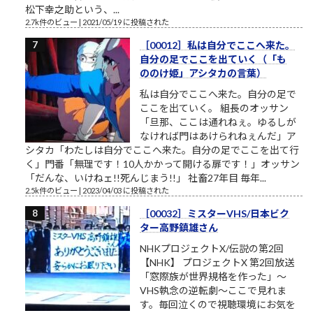
松下幸之助という、...
2.7k件のビュー
|
2021/05/19 に投稿された
［00012］私は自分でここへ来た。
自分の足でここを出ていく（「も
ののけ姫」アシタカの言葉）
私は自分でここへ来た。自分の足で
ここを出ていく。 組長のオッサン
「旦那、ここは通れねぇ。ゆるしが
なければ門はあけられねぇんだ」ア
シタカ「わたしは自分でここへ来た。自分の足でここを出て行
く」門番「無理です！10人かかって開ける扉です！」オッサン
「だんな、いけねェ!!死んじまう!!」 社畜27年目 毎年...
2.5k件のビュー
|
2023/04/03 に投稿された
［00032］ミスターVHS/日本ビク
ター高野鎮雄さん
NHKプロジェクトX/伝説の第2回
【NHK】 プロジェクトX 第2回放送
「窓際族が世界規格を作った」～
VHS執念の逆転劇～ここで見れま
す。毎回泣くので視聴環境にお気を