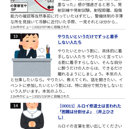
重なった」感が強過ぎると思う。発
射訓練や発射試験、射程距離、殺傷
能力の確認等当然事前に行っていたはずだし、警備体制の手薄
な所を見抜いて冷静に近付いた手際、一見それとは分から...
2.1k件のビュー
|
2022/07/08 に投稿された
やりたいというだけでずっと着手
しない人たち
やりたいとかいう割に、具体的に着
手しない人たち やりたいと言ってい
る割に着手すらしない、そんな自分
に酔うだけの人からは、できるだけ
離れるようにしましょう。本気の人
と仕事したいなら。やりたい、教えてくれ、話を聞きたい、イ
ベントに参加したいという割には、特に自分で努力をしないと
いう人がいます。本気のふり...
2.1k件のビュー
|
2021/10/09 に投稿された
［00011］ルロイ修道士は言われた
「困難は分割せよ」（井上ひさ
し）
ルロイの言葉を思い出してください