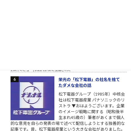
東大さん、もう少しまともな候補
者を寄越してもらえませんか？（北
九州市長選挙2023）
トーダイ入学式の写真で始まる北九
州市長選挙2023 北九州市長選挙
2023、与党自民党からの候補予定者
がようやく一本化されました。先行
する独自候補に追いつくことができるか見ものです。しかし、
開設したツイッターやSNSの一発目の投稿が、このおそらくト
ーダイ入学式の時の父親との写真というのが、彼の深層心...
2.8k件のビュー
|
2022/12/08 に投稿された
栄光の「松下電器」の社名を捨て
たダメな会社の話
松下電器グループ（1985年）中核会
社は松下電器産業 パナソニックのリ
ストラ ▼おはようございます。企業
のイメージ戦略に関する（昭和後半
生まれ45歳の）筆者があくまで個人
的な意見を自らの発表の場で述べて配信しようとする独善的な
記事です。昔、松下電器産業という大きな会社がありました。