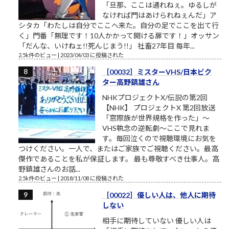
「旦那、ここは通れねぇ。ゆるしが
なければ門はあけられねぇんだ」ア
シタカ「わたしは自分でここへ来た。自分の足でここを出て行
く」門番「無理です！10人かかって開ける扉です！」オッサン
「だんな、いけねェ!!死んじまう!!」 社畜27年目 毎年...
2.5k件のビュー
|
2023/04/03 に投稿された
［00032］ミスターVHS/日本ビク
ター高野鎮雄さん
NHKプロジェクトX/伝説の第2回
【NHK】 プロジェクトX 第2回放送
「窓際族が世界規格を作った」～
VHS執念の逆転劇～ここで見れま
す。毎回泣くので視聴環境にお気を
つけください。一人で、またはご家族でご視聴ください。最高
傑作であることを私が保証します。 最も尊敬すべき仕事人。高
野鎮雄さんのお話...
2.5k件のビュー
|
2018/11/08 に投稿された
［00022］優しい人は、他人に期待
しない
相手に期待していない 優しい人は