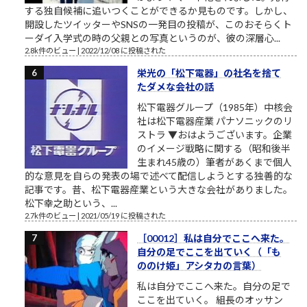
する独自候補に追いつくことができるか見ものです。しかし、
開設したツイッターやSNSの一発目の投稿が、このおそらくト
ーダイ入学式の時の父親との写真というのが、彼の深層心...
2.8k件のビュー
|
2022/12/08 に投稿された
栄光の「松下電器」の社名を捨て
たダメな会社の話
松下電器グループ（1985年）中核会
社は松下電器産業 パナソニックのリ
ストラ ▼おはようございます。企業
のイメージ戦略に関する（昭和後半
生まれ45歳の）筆者があくまで個人
的な意見を自らの発表の場で述べて配信しようとする独善的な
記事です。昔、松下電器産業という大きな会社がありました。
松下幸之助という、...
2.7k件のビュー
|
2021/05/19 に投稿された
［00012］私は自分でここへ来た。
自分の足でここを出ていく（「も
ののけ姫」アシタカの言葉）
私は自分でここへ来た。自分の足で
ここを出ていく。 組長のオッサン