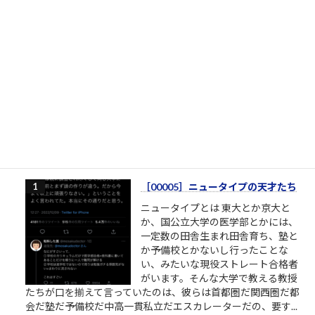
ご提示いただいた市場の急変（スト
ップ安のクラッシュ）という衝撃的
な契機をベースに、キオクシアのバ
ブル終焉と、その裏で進行していた
「組織内の分断と相互不信」という
最大の損失に深く切り込んだ論考を
執筆し、ドキュメントとしてまとめました。 キオクシア バブル
の終わりと「見えざる損失」のご案内 ご指定いただ...
20件のビュー
|
2026/07/17 に投稿された
通算閲覧上位100記事
［00005］ニュータイプの天才たち
ニュータイプとは 東大とか京大と
か、国公立大学の医学部とかには、
一定数の田舎生まれ田舎育ち、塾と
か予備校とかないし行ったことな
い、みたいな現役ストレート合格者
がいます。そんな大学で教える教授
たちが口を揃えて言っていたのは、彼らは首都圏だ関西圏だ都
会だ塾だ予備校だ中高一貫私立だエスカレーターだの、要す...