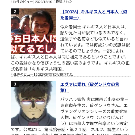
11k件のビュー
|
2022/12/10 に投稿された
［00026］キルギス人と日本人（似
た者同士）
似た者同士 キルギス人と日本人は、
顔や見た目が似ているのみでなく、
遺伝子や名前なども似ていると言わ
れています。では何故2つの民族は似
ているのでしょうか。一説によれ
ば、キルギス人と日本人は同じ祖先であるということですが、
この説はかなり信ぴょう性の高い説のようです。 キルギスの正
式名称は「キルギス共和国...
4.6k件のビュー
|
2022/09/07 に投稿された
エヴァに乗れ（碇ゲンドウの言
葉）
パワハラ家族 実は関西ご出身の第三
東京市在住の、碇ゲンドウさん。エ
ヴァンゲリオンシリーズの重要登場
人物、碇ゲンドウ（いかりげんど
う）は京都大学理学部卒という設定
です。公式には、第弐拾壱話・第２１話 ネルフ、誕生という