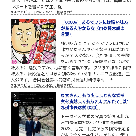
章で、1999年、京都大学理学部の教授だった冬月は、興味深い
レポートを書いた学生、碇...
3.9k件のビュー
|
2021/03/11 に投稿された
［00006］あるでワシには強い味方
があるんやからな（肉欲棒太郎の
言葉）
強い味方とは？ あるでワシには強い
味方があるんやからな それはだれで
っか？ 人やない、会社を潰して辛酸
を舐めてきたゆう経験やがな（肉欲
棒太郎） 唐突ですが、心に響く言葉です。 クソまで舐めた肉欲
棒太郎、灰原達之とはまた別の味わいある「ナニワ金融道」主
人公です。 合同会社鈴木商店の投資運用研修素材「ナ...
3.6k件のビュー
|
2021/04/21 に投稿された
東大さん、もう少しまともな候補
者を寄越してもらえませんか？（北
九州市長選挙2023）
トーダイ入学式の写真で始まる北九
州市長選挙2023 北九州市長選挙
2023、与党自民党からの候補予定者
がようやく一本化されました。先行