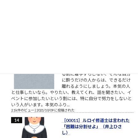
や経歴、準備状況等「犯人に幸運が
重なった」感が強過ぎると思う。発
射訓練や発射試験、射程距離、殺傷
能力の確認等当然事前に行っていたはずだし、警備体制の手薄
な所を見抜いて冷静に近付いた手際、一見それとは分から...
2.1k件のビュー
|
2022/07/08 に投稿された
やりたいというだけでずっと着手
しない人たち
やりたいとかいう割に、具体的に着
手しない人たち やりたいと言ってい
る割に着手すらしない、そんな自分
に酔うだけの人からは、できるだけ
離れるようにしましょう。本気の人
と仕事したいなら。やりたい、教えてくれ、話を聞きたい、イ
ベントに参加したいという割には、特に自分で努力をしないと
いう人がいます。本気のふり...
2.1k件のビュー
|
2021/10/09 に投稿された
［00011］ルロイ修道士は言われた
「困難は分割せよ」（井上ひさ
し）