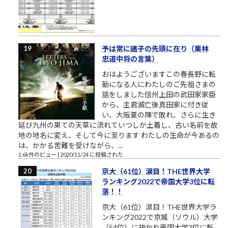
予は常に諸子の先頭に在り（栗林
忠道中将の言葉）
おはようございますこの春長野に転
勤になる人にわたしのご先祖さまの
話をしました信州上田の武田家家臣
から、主君滅亡後真田家に付き従
い、大阪夏の陣で敗れ、さらに生き
延び九州の果ての天草に流れていつしか土着し、古い名前を故
地の地名に変え、そして今に至ります わたしの生命が今あるの
は、かかる苦難を受けながら、...
1.6k件のビュー
|
2020/11/24 に投稿された
京大（61位）涙目！THE世界大学
ランキング2022で帝国大学3位に転
落！！
京大（61位）涙目！THE世界大学ラ
ンキング2022で京城（ソウル）大学
（54位）に抜かれ帝国大学3位に転