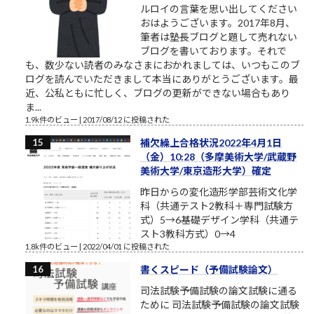
ルロイの言葉を思い出してください
おはようございます。2017年8月、
筆者は塾長ブログと題して売れない
ブログを書いております。それで
も、数少ない読者のみなさまにおかれましては、いつもこのブ
ログを読んでいただきまして本当にありがとうございます。最
近、公私ともに忙しく、ブログの更新ができない場合もあり
ま...
1.9k件のビュー
|
2017/08/12 に投稿された
補欠繰上合格状況2022年4月1日
（金）10:28（多摩美術大学/武蔵野
美術大学/東京造形大学）確定
昨日からの変化造形学部芸術文化学
科（共通テスト2教科＋専門試験方
式）5→6基礎デザイン学科（共通テ
スト3教科方式）0→4
1.8k件のビュー
|
2022/04/01 に投稿された
書くスピード（予備試験論文）
司法試験予備試験の論文試験に通る
ために 司法試験予備試験の論文試験