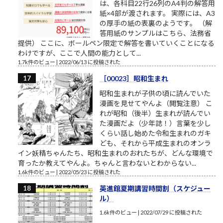
は、各科目22行26列のA4判の解答用
紙×4部が渡されます。 実際には、A3
の厚手の紙の表裏のようです。 （解
答用紙のサンプルはこちら、法務省
提供） ここに、ボールペン限定で解答を書いていくことになる
わけですが、ここで人間の能力として...
1.7k件のビュー
|
2022/06/13 に投稿された
［00023］昭和生まれ
昭和生まれが子供の頃に読んでいた
漫画を見せてやんよ（閲覧注意） こ
れが昭和（後半）生まれが読んでい
た漫画だよ（少年誌！）言葉を少し
くらい話し始めた令和生まれのガキ
ども、それから平成生まれのオンラ
イン妖精ちゃんたち、昭和生まれのおれたちが、どんな環境で
育ったか教えてやんよ。ちゃんと言わないとわからない...
1.6k件のビュー
|
2022/05/23 に投稿された
英進館夏期講習時間割（スケジュー
ル）
1.6k件のビュー
|
2022/07/29 に投稿された