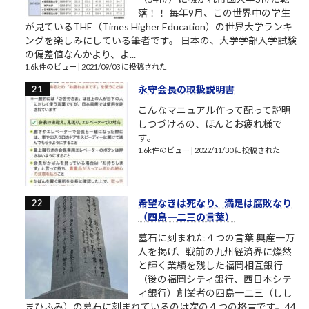
落！！ 毎年9月、この世界中の学生
が見ているTHE（Times Higher Education）の世界大学ランキ
ングを楽しみにしている筆者です。 日本の、大学学部入学試験
の偏差値なんかより、よ...
1.6k件のビュー
|
2021/09/03 に投稿された
永守会長の取扱説明書
こんなマニュアル作って配って説明
しつづけるの、ほんとお疲れ様で
す。
1.6k件のビュー
|
2022/11/30 に投稿された
希望なきは死なり、満足は腐敗なり
（四島一二三の言葉）
墓石に刻まれた４つの言葉 興産一万
人を掲げ、戦前の九州経済界に燦然
と輝く業績を残した福岡相互銀行
（後の福岡シティ銀行、西日本シテ
ィ銀行）創業者の四島一二三（しし
まひふみ）の墓石に刻まれているのは次の４つの格言です。44