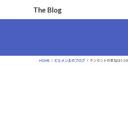
コ
ナ
The Blog
ン
ビ
テ
ゲ
ン
ー
ツ
シ
へ
ョ
ス
ン
キ
に
ッ
移
HOME
ビルメン王のブログ
テンセントの本社は5,50
プ
動