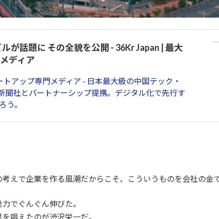
題に その全貌を公開 - 36Kr Japan | 最大
メディア
・スタートアップ専門メディア - 日本最大級の中国テック・
新聞社とパートナーシップ提携。デジタル化で先行す
ろう。
の考えで企業を作る風潮だからこそ、こういうものを会社の金
発力でぐんぐん伸びた。
異を唱えたのが渋沢栄一だ。