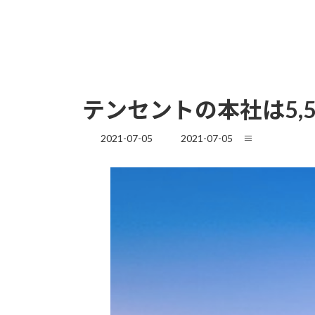
テンセントの本社は5,5
最
2021-07-05
2021-07-05
≡
終
更
新
日
時
: