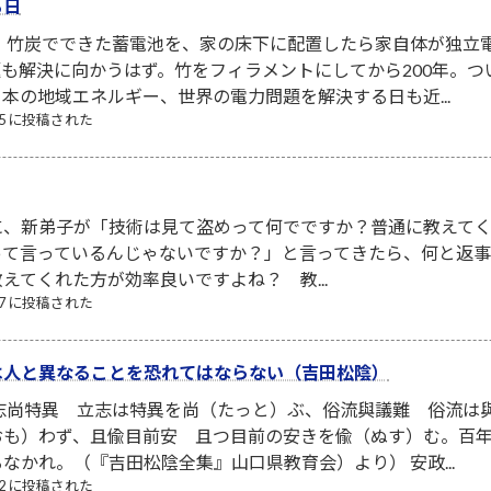
る日
！ 竹炭でできた蓄電池を、家の床下に配置したら家自体が独立
も解決に向かうはず。竹をフィラメントにしてから200年。
本の地域エネルギー、世界の電力問題を解決する日も近...
/05 に投稿された
に、新弟子が「技術は見て盗めって何でですか？普通に教えて
って言っているんじゃないですか？」と言ってきたら、何と返
えてくれた方が効率良いですよね？ 教...
/07 に投稿された
は人と異なることを恐れてはならない（吉田松陰）
立志尚特異 立志は特異を尚（たっと）ぶ、俗流與議難 俗流は
おも）わず、且偸目前安 且つ目前の安きを偸（ぬす）む。百
なかれ。（『吉田松陰全集』山口県教育会）より） 安政...
/22 に投稿された