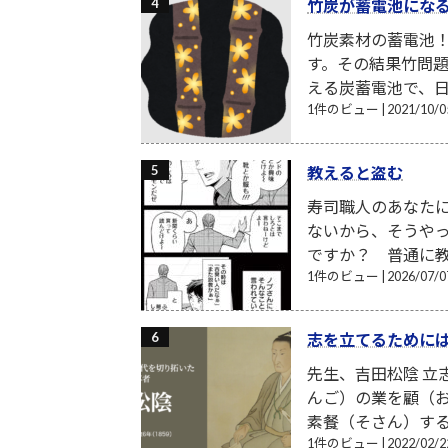
竹炭が蓄電池にな
竹炭素材の蓄電池
す。その結果竹問題
える炭蓄電池で、日
1件のビュー
|
2021/10
教えると盗む
寿司職人のあなた
ないから、そうや
ですか？ 普通に教
1件のビュー
|
2026/07
志を立てるために
先生、吉田松陰 
んご）の業を顧（
素餐（そさん）する
1件のビュー
|
2022/02