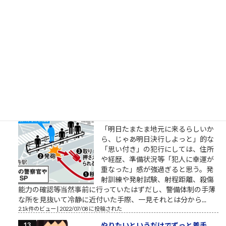
イジ」大槻班長の言葉）
明日から頑張るのではなく今日から
頑張るのでもなく今日だけがんばる
（「カイジ」の名言） おはようござ
います。 2018年3月の筆者によりま
す営業研修に関するブログ配信記事
です。 外部顧問的といいますか、外部役員的なお役目を頂戴し
ているところの、スタートアップ企業でお話をしていました
ら、人材育成や新人研...
2.2k件のビュー
|
2018/03/27 に投稿された
安倍元首相銃撃瞬間
「明日たまたま地元に来るらしいか
ら、じゃあ明日決行しよっと」的な
「思い付き」の犯行にしては、住所
や経歴、準備状況等「犯人に幸運が
重なった」感が強過ぎると思う。発
射訓練や発射試験、射程距離、殺傷
能力の確認等当然事前に行っていたはずだし、警備体制の手薄
な所を見抜いて冷静に近付いた手際、一見それとは分から...
2.1k件のビュー
|
2022/07/08 に投稿された
やりたいというだけでずっと着手