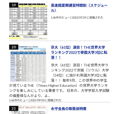
英進館夏期講習時間割（スケジュー
ル）
1.6k件のビュー
|
2022/07/29 に投稿された
京大（61位）涙目！THE世界大学
ランキング2022で帝国大学3位に転
落！！
京大（61位）涙目！THE世界大学ラ
ンキング2022で京城（ソウル）大学
（54位）に抜かれ帝国大学3位に転
落！！ 毎年9月、この世界中の学生
が見ているTHE（Times Higher Education）の世界大学ランキ
ングを楽しみにしている筆者です。 日本の、大学学部入学試験
の偏差値なんかより、よ...
1.6k件のビュー
|
2021/09/03 に投稿された
永守会長の取扱説明書