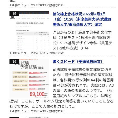
ま...
1.9k件のビュー
|
2017/08/12 に投稿された
補欠繰上合格状況2022年4月1日
（金）10:28（多摩美術大学/武蔵野
美術大学/東京造形大学）確定
昨日からの変化造形学部芸術文化学
科（共通テスト2教科＋専門試験方
式）5→6基礎デザイン学科（共通テ
スト3教科方式）0→4
1.8k件のビュー
|
2022/04/01 に投稿された
書くスピード（予備試験論文）
司法試験予備試験の論文試験に通る
ために 司法試験予備試験の論文試験
は、各科目22行26列のA4判の解答用
紙×4部が渡されます。 実際には、A3
の厚手の紙の表裏のようです。 （解
答用紙のサンプルはこちら、法務省
提供） ここに、ボールペン限定で解答を書いていくことになる
わけですが、ここで人間の能力として...
1.7k件のビュー
|
2022/06/13 に投稿された