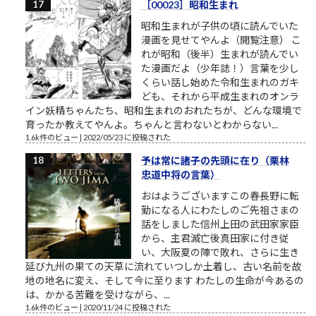
［00023］昭和生まれ
昭和生まれが子供の頃に読んでいた
漫画を見せてやんよ（閲覧注意） こ
れが昭和（後半）生まれが読んでい
た漫画だよ（少年誌！）言葉を少し
くらい話し始めた令和生まれのガキ
ども、それから平成生まれのオンラ
イン妖精ちゃんたち、昭和生まれのおれたちが、どんな環境で
育ったか教えてやんよ。ちゃんと言わないとわからない...
1.6k件のビュー
|
2022/05/23 に投稿された
予は常に諸子の先頭に在り（栗林
忠道中将の言葉）
おはようございますこの春長野に転
勤になる人にわたしのご先祖さまの
話をしました信州上田の武田家家臣
から、主君滅亡後真田家に付き従
い、大阪夏の陣で敗れ、さらに生き
延び九州の果ての天草に流れていつしか土着し、古い名前を故
地の地名に変え、そして今に至ります わたしの生命が今あるの
は、かかる苦難を受けながら、...
1.6k件のビュー
|
2020/11/24 に投稿された