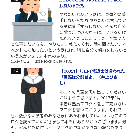
しない人たち
やりたいとかいう割に、具体的に着
手しない人たち やりたいと言ってい
る割に着手すらしない、そんな自分
に酔うだけの人からは、できるだけ
離れるようにしましょう。本気の人
と仕事したいなら。やりたい、教えてくれ、話を聞きたい、イ
ベントに参加したいという割には、特に自分で努力をしないと
いう人がいます。本気のふり...
2.1k件のビュー
|
2021/10/09 に投稿された
［00011］ルロイ修道士は言われた
「困難は分割せよ」（井上ひさ
し）
ルロイの言葉を思い出してください
おはようございます。2017年8月、
筆者は塾長ブログと題して売れない
ブログを書いております。それで
も、数少ない読者のみなさまにおかれましては、いつもこのブ
ログを読んでいただきまして本当にありがとうございます。最
近、公私ともに忙しく、ブログの更新ができない場合もあり