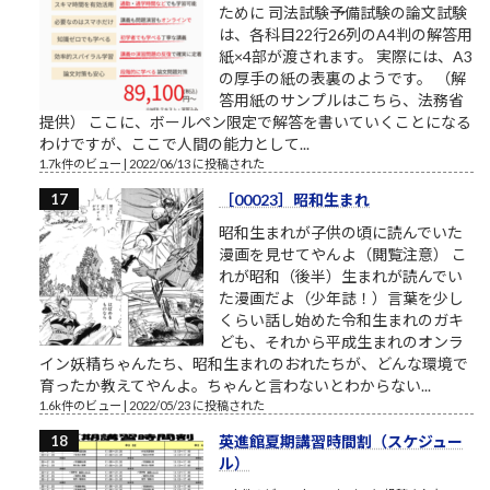
ために 司法試験予備試験の論文試験
は、各科目22行26列のA4判の解答用
紙×4部が渡されます。 実際には、A3
の厚手の紙の表裏のようです。 （解
答用紙のサンプルはこちら、法務省
提供） ここに、ボールペン限定で解答を書いていくことになる
わけですが、ここで人間の能力として...
1.7k件のビュー
|
2022/06/13 に投稿された
［00023］昭和生まれ
昭和生まれが子供の頃に読んでいた
漫画を見せてやんよ（閲覧注意） こ
れが昭和（後半）生まれが読んでい
た漫画だよ（少年誌！）言葉を少し
くらい話し始めた令和生まれのガキ
ども、それから平成生まれのオンラ
イン妖精ちゃんたち、昭和生まれのおれたちが、どんな環境で
育ったか教えてやんよ。ちゃんと言わないとわからない...
1.6k件のビュー
|
2022/05/23 に投稿された
英進館夏期講習時間割（スケジュー
ル）