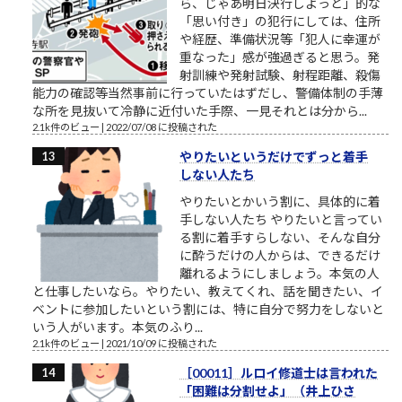
ら、じゃあ明日決行しよっと」的な
「思い付き」の犯行にしては、住所
や経歴、準備状況等「犯人に幸運が
重なった」感が強過ぎると思う。発
射訓練や発射試験、射程距離、殺傷
能力の確認等当然事前に行っていたはずだし、警備体制の手薄
な所を見抜いて冷静に近付いた手際、一見それとは分から...
2.1k件のビュー
|
2022/07/08 に投稿された
やりたいというだけでずっと着手
しない人たち
やりたいとかいう割に、具体的に着
手しない人たち やりたいと言ってい
る割に着手すらしない、そんな自分
に酔うだけの人からは、できるだけ
離れるようにしましょう。本気の人
と仕事したいなら。やりたい、教えてくれ、話を聞きたい、イ
ベントに参加したいという割には、特に自分で努力をしないと
いう人がいます。本気のふり...
2.1k件のビュー
|
2021/10/09 に投稿された
［00011］ルロイ修道士は言われた
「困難は分割せよ」（井上ひさ