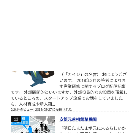
ツイ消ししているので、そろそろ
Twitter界隈からご退場されるようで
す。召されるのですね。お迎えが来
たのですね。特定されたのですね。
お疲れ様でした。これからは、匿名ではなく本音で喋れる関係
で再登場くださいね。 この方たちって、他人を...
2.4k件のビュー
|
2023/02/14 に投稿された
［00034］今日だけがんばる（「カ
イジ」大槻班長の言葉）
明日から頑張るのではなく今日から
頑張るのでもなく今日だけがんばる
（「カイジ」の名言） おはようござ
います。 2018年3月の筆者によりま
す営業研修に関するブログ配信記事
です。 外部顧問的といいますか、外部役員的なお役目を頂戴し
ているところの、スタートアップ企業でお話をしていました
ら、人材育成や新人研...
2.2k件のビュー
|
2018/03/27 に投稿された
安倍元首相銃撃瞬間
「明日たまたま地元に来るらしいか