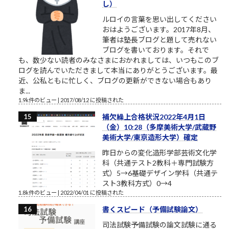
し）
ルロイの言葉を思い出してください
おはようございます。2017年8月、
筆者は塾長ブログと題して売れない
ブログを書いております。それで
も、数少ない読者のみなさまにおかれましては、いつもこのブ
ログを読んでいただきまして本当にありがとうございます。最
近、公私ともに忙しく、ブログの更新ができない場合もあり
ま...
1.9k件のビュー
|
2017/08/12 に投稿された
補欠繰上合格状況2022年4月1日
（金）10:28（多摩美術大学/武蔵野
美術大学/東京造形大学）確定
昨日からの変化造形学部芸術文化学
科（共通テスト2教科＋専門試験方
式）5→6基礎デザイン学科（共通テ
スト3教科方式）0→4
1.8k件のビュー
|
2022/04/01 に投稿された
書くスピード（予備試験論文）
司法試験予備試験の論文試験に通る