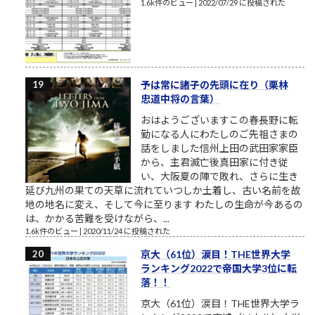
1.6k件のビュー
|
2022/07/29 に投稿された
予は常に諸子の先頭に在り（栗林
忠道中将の言葉）
おはようございますこの春長野に転
勤になる人にわたしのご先祖さまの
話をしました信州上田の武田家家臣
から、主君滅亡後真田家に付き従
い、大阪夏の陣で敗れ、さらに生き
延び九州の果ての天草に流れていつしか土着し、古い名前を故
地の地名に変え、そして今に至ります わたしの生命が今あるの
は、かかる苦難を受けながら、...
1.6k件のビュー
|
2020/11/24 に投稿された
京大（61位）涙目！THE世界大学
ランキング2022で帝国大学3位に転
落！！
京大（61位）涙目！THE世界大学ラ