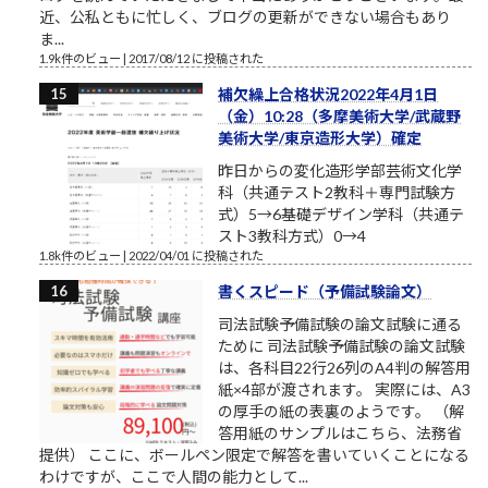
近、公私ともに忙しく、ブログの更新ができない場合もあり
ま...
1.9k件のビュー
|
2017/08/12 に投稿された
補欠繰上合格状況2022年4月1日
（金）10:28（多摩美術大学/武蔵野
美術大学/東京造形大学）確定
昨日からの変化造形学部芸術文化学
科（共通テスト2教科＋専門試験方
式）5→6基礎デザイン学科（共通テ
スト3教科方式）0→4
1.8k件のビュー
|
2022/04/01 に投稿された
書くスピード（予備試験論文）
司法試験予備試験の論文試験に通る
ために 司法試験予備試験の論文試験
は、各科目22行26列のA4判の解答用
紙×4部が渡されます。 実際には、A3
の厚手の紙の表裏のようです。 （解
答用紙のサンプルはこちら、法務省
提供） ここに、ボールペン限定で解答を書いていくことになる
わけですが、ここで人間の能力として...