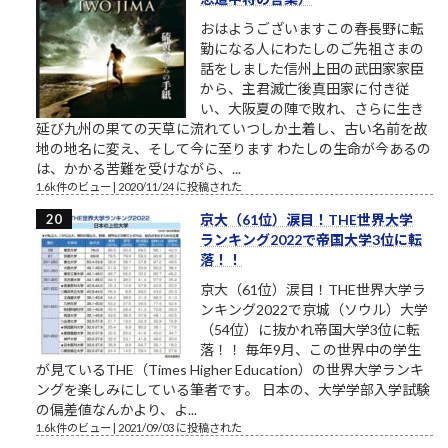
おはようございますこの春長野に転
勤になる人にわたしのご先祖さまの
話をしました信州上田の武田家家臣
から、主君滅亡後真田家に付き従
い、大阪夏の陣で敗れ、さらに生き
延び九州の果ての天草に流れていつしか土着し、古い名前を故
地の地名に変え、そして今に至ります わたしの生命が今あるの
は、かかる苦難を受けながら、...
1.6k件のビュー
|
2020/11/24 に投稿された
京大（61位）涙目！THE世界大学
ランキング2022で帝国大学3位に転
落！！
京大（61位）涙目！THE世界大学ラ
ンキング2022で京城（ソウル）大学
（54位）に抜かれ帝国大学3位に転
落！！ 毎年9月、この世界中の学生
が見ているTHE（Times Higher Education）の世界大学ランキ
ングを楽しみにしている筆者です。 日本の、大学学部入学試験
の偏差値なんかより、よ...
1.6k件のビュー
|
2021/09/03 に投稿された