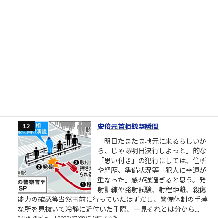
［00034］今日だけがんばる（「カ
イジ」大槻班長の言葉）
明日から頑張るのではなく今日から
頑張るのでもなく今日だけがんばる
（「カイジ」の名言） おはようござ
います。 2018年3月の筆者によりま
す営業研修に関するブログ配信記事
です。 外部顧問的といいますか、外部役員的なお役目を頂戴し
ているところの、スタートアップ企業でお話をしていました
ら、人材育成や新人研...
2.2k件のビュー
|
2018/03/27 に投稿された
安倍元首相銃撃瞬間
「明日たまたま地元に来るらしいか
ら、じゃあ明日決行しよっと」的な
「思い付き」の犯行にしては、住所
や経歴、準備状況等「犯人に幸運が
重なった」感が強過ぎると思う。発
射訓練や発射試験、射程距離、殺傷
能力の確認等当然事前に行っていたはずだし、警備体制の手薄
な所を見抜いて冷静に近付いた手際、一見それとは分から...
2.1k件のビュー
|
2022/07/08 に投稿された