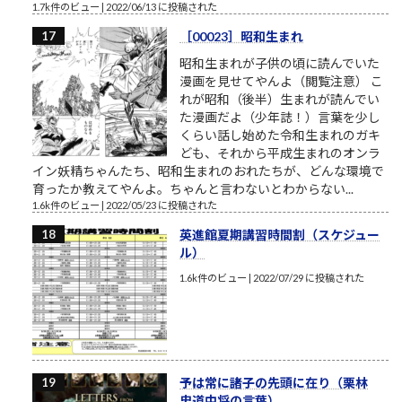
1.7k件のビュー
|
2022/06/13 に投稿された
［00023］昭和生まれ
昭和生まれが子供の頃に読んでいた
漫画を見せてやんよ（閲覧注意） こ
れが昭和（後半）生まれが読んでい
た漫画だよ（少年誌！）言葉を少し
くらい話し始めた令和生まれのガキ
ども、それから平成生まれのオンラ
イン妖精ちゃんたち、昭和生まれのおれたちが、どんな環境で
育ったか教えてやんよ。ちゃんと言わないとわからない...
1.6k件のビュー
|
2022/05/23 に投稿された
英進館夏期講習時間割（スケジュー
ル）
1.6k件のビュー
|
2022/07/29 に投稿された
予は常に諸子の先頭に在り（栗林
忠道中将の言葉）