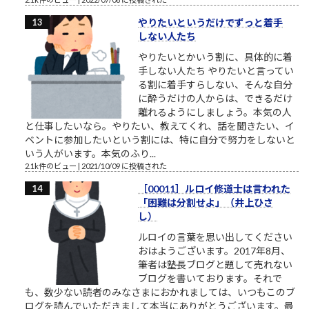
やりたいというだけでずっと着手
しない人たち
やりたいとかいう割に、具体的に着
手しない人たち やりたいと言ってい
る割に着手すらしない、そんな自分
に酔うだけの人からは、できるだけ
離れるようにしましょう。本気の人
と仕事したいなら。やりたい、教えてくれ、話を聞きたい、イ
ベントに参加したいという割には、特に自分で努力をしないと
いう人がいます。本気のふり...
2.1k件のビュー
|
2021/10/09 に投稿された
［00011］ルロイ修道士は言われた
「困難は分割せよ」（井上ひさ
し）
ルロイの言葉を思い出してください
おはようございます。2017年8月、
筆者は塾長ブログと題して売れない
ブログを書いております。それで
も、数少ない読者のみなさまにおかれましては、いつもこのブ
ログを読んでいただきまして本当にありがとうございます。最