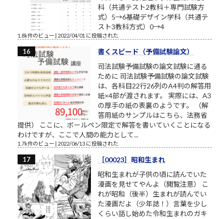
科（共通テスト2教科＋専門試験方
式）5→6基礎デザイン学科（共通テ
スト3教科方式）0→4
1.8k件のビュー
|
2022/04/01 に投稿された
書くスピード（予備試験論文）
司法試験予備試験の論文試験に通る
ために 司法試験予備試験の論文試験
は、各科目22行26列のA4判の解答用
紙×4部が渡されます。 実際には、A3
の厚手の紙の表裏のようです。 （解
答用紙のサンプルはこちら、法務省
提供） ここに、ボールペン限定で解答を書いていくことになる
わけですが、ここで人間の能力として...
1.7k件のビュー
|
2022/06/13 に投稿された
［00023］昭和生まれ
昭和生まれが子供の頃に読んでいた
漫画を見せてやんよ（閲覧注意） こ
れが昭和（後半）生まれが読んでい
た漫画だよ（少年誌！）言葉を少し
くらい話し始めた令和生まれのガキ