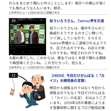
れらをまとめて関心と呼ぶことにします）相手への関心が高く
ても鬼のような人もいます。相手...
2.5k件のビュー
|
2023/02/22 に投稿された
桜ういろうさん、Twitter界を引退
桜ういろうさんは、櫻井平さんのご
親戚だそうです ものすごい勢いで、
ツイ消ししているので、そろそろ
Twitter界隈からご退場されるようで
す。召されるのですね。お迎えが来
たのですね。特定されたのですね。
お疲れ様でした。これからは、匿名ではなく本音で喋れる関係
で再登場くださいね。 この方たちって、他人を...
2.4k件のビュー
|
2023/02/14 に投稿された
［00034］今日だけがんばる（「カ
イジ」大槻班長の言葉）
明日から頑張るのではなく今日から
頑張るのでもなく今日だけがんばる
（「カイジ」の名言） おはようござ
います。 2018年3月の筆者によりま
す営業研修に関するブログ配信記事