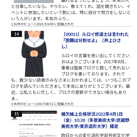
離れるようにしましょう。本気の人
と仕事したいなら。やりたい、教えてくれ、話を聞きたい、イ
ベントに参加したいという割には、特に自分で努力をしないと
いう人がいます。本気のふり...
2.1k件のビュー
|
2021/10/09 に投稿された
［00011］ルロイ修道士は言われた
「困難は分割せよ」（井上ひさ
し）
ルロイの言葉を思い出してください
おはようございます。2017年8月、
筆者は塾長ブログと題して売れない
ブログを書いております。それで
も、数少ない読者のみなさまにおかれましては、いつもこのブ
ログを読んでいただきまして本当にありがとうございます。最
近、公私ともに忙しく、ブログの更新ができない場合もあり
ま...
1.9k件のビュー
|
2017/08/12 に投稿された
補欠繰上合格状況2022年4月1日
（金）10:28（多摩美術大学/武蔵野
美術大学/東京造形大学）確定
昨日からの変化造形学部芸術文化学