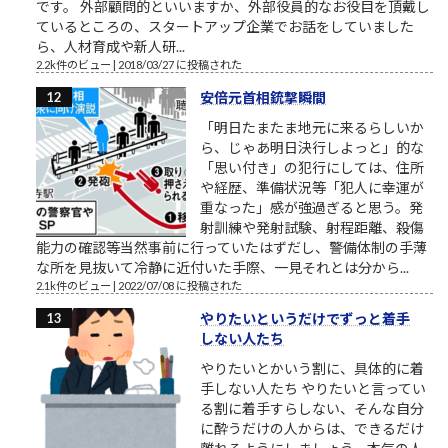
です。 外部顧問的といいますか、外部役員的なお役目を頂戴し
ているところの、スタートアップ企業でお話をしていました
ら、人材育成や新人研...
2.2k件のビュー
|
2018/03/27 に投稿された
安倍元首相銃撃瞬間
「明日たまたま地元に来るらしいか
ら、じゃあ明日決行しよっと」的な
「思い付き」の犯行にしては、住所
や経歴、準備状況等「犯人に幸運が
重なった」感が強過ぎると思う。発
射訓練や発射試験、射程距離、殺傷
能力の確認等当然事前に行っていたはずだし、警備体制の手薄
な所を見抜いて冷静に近付いた手際、一見それとは分から...
2.1k件のビュー
|
2022/07/08 に投稿された
やりたいというだけでずっと着手
しない人たち
やりたいとかいう割に、具体的に着
手しない人たち やりたいと言ってい
る割に着手すらしない、そんな自分
に酔うだけの人からは、できるだけ