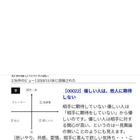
2.5k件のビュー
|
2023/04/03 に投稿された
［00032］ミスターVHS/日本ビク
ター高野鎮雄さん
NHKプロジェクトX/伝説の第2回
【NHK】 プロジェクトX 第2回放送
「窓際族が世界規格を作った」～
VHS執念の逆転劇～ここで見れま
す。毎回泣くので視聴環境にお気を
つけください。一人で、またはご家族でご視聴ください。最高
傑作であることを私が保証します。 最も尊敬すべき仕事人。高
野鎮雄さんのお話...
2.5k件のビュー
|
2018/11/08 に投稿された
［00022］優しい人は、他人に期待
しない
相手に期待していない 優しい人は
「相手に期待をしていない」から優
しいのです。優しい人は相手に対す
る関心が高い、というのは一見異論
の無いことのようにも見えます。
（思いやり、共感、愛情、相手に喜んで欲しい気持ち・・・こ