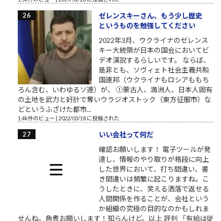
ゼレンスキーさん、もう少し歴史
というものを勉強してください
2022年3月、ウクライナのゼレンス
キー大統領が日本の国会においてビ
デオ演説するらしいです。 ならば、
是非とも、ソヴィェト社会主義共和
国連邦（ウクライナもロシアももち
ろん含む、いわゆるソ連）が、 ①蒙古人、満洲人、日本人固有
の土地を武力と奸計で奪いウラジオストック（東方征服市）な
どというふざけた都市...
1.4k件のビュー
|
2022/03/18 に投稿された
いい会社って何だ
確認お願いします！ 電子ツールが発
達し、情報のやり取りが格段に向上
した世界において、打ち間違い、書
き間違いは頻繁に起こりますね。こ
うしたときに、笑える洒落で返せる
人間関係を作ることが、会社という
か組織の究極の目的なのかもしれま
せんね。角煮お願いします！知らんけど。以上 評判 「有給は従