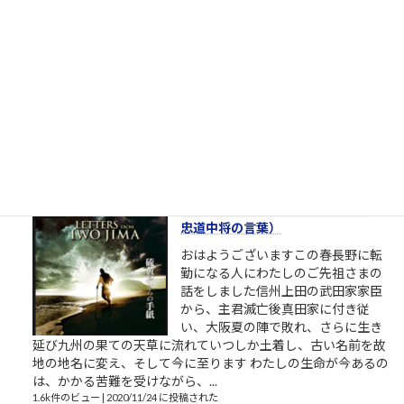
育ったか教えてやんよ。ちゃんと言わないとわからない...
1.6k件のビュー
|
2022/05/23 に投稿された
英進館夏期講習時間割（スケジュー
ル）
1.6k件のビュー
|
2022/07/29 に投稿された
予は常に諸子の先頭に在り（栗林
忠道中将の言葉）
おはようございますこの春長野に転
勤になる人にわたしのご先祖さまの
話をしました信州上田の武田家家臣
から、主君滅亡後真田家に付き従
い、大阪夏の陣で敗れ、さらに生き
延び九州の果ての天草に流れていつしか土着し、古い名前を故
地の地名に変え、そして今に至ります わたしの生命が今あるの
は、かかる苦難を受けながら、...
1.6k件のビュー
|
2020/11/24 に投稿された