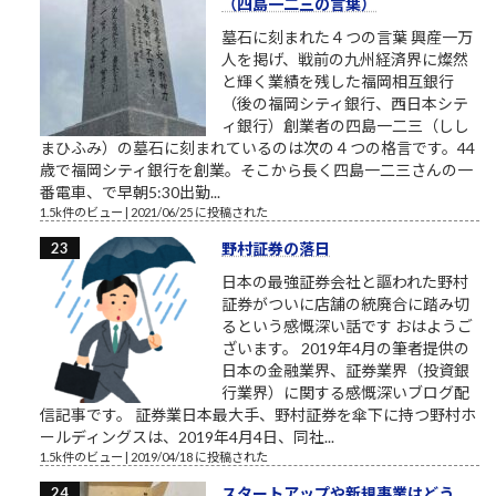
（四島一二三の言葉）
墓石に刻まれた４つの言葉 興産一万
人を掲げ、戦前の九州経済界に燦然
と輝く業績を残した福岡相互銀行
（後の福岡シティ銀行、西日本シテ
ィ銀行）創業者の四島一二三（しし
まひふみ）の墓石に刻まれているのは次の４つの格言です。44
歳で福岡シティ銀行を創業。そこから長く四島一二三さんの一
番電車、で早朝5:30出勤...
1.5k件のビュー
|
2021/06/25 に投稿された
野村証券の落日
日本の最強証券会社と謳われた野村
証券がついに店舗の統廃合に踏み切
るという感慨深い話です おはようご
ざいます。 2019年4月の筆者提供の
日本の金融業界、証券業界（投資銀
行業界）に関する感慨深いブログ配
信記事です。 証券業日本最大手、野村証券を傘下に持つ野村ホ
ールディングスは、2019年4月4日、同社...
1.5k件のビュー
|
2019/04/18 に投稿された
スタートアップや新規事業はどう