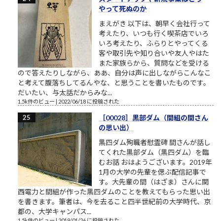
やって死ぬのか
まえがき 以下は、朝早く会社行って
考えたり、いつも行く喫茶店でいろ
いろ考えたり、ふらりとやってくる
客や取引先や知り合いや友人やはた
また家族らから、質問などを受ける
ので答えたりしながら、ああ、自分は声に出しながらこんなこ
と考えて腹落ちしてるんやな、と思うことを書いたものです。
だいたい、与太話だからみな...
1.5k件のビュー
|
2022/06/18 に投稿された
［00028］黒部ダム（間組の間さん
の思い出）
黒四ダム殉職者慰霊碑 間さんが話し
てくれた黒部ダム（黒四ダム）を臨
むお話 おはようございます。2019年
1月の大学の先輩を偲ぶ配信記事で
す。大先輩の間（はざま）さんに関
西電力と間組が作った黒四ダムのことを教えてもらった思い出
を書きます。筆者は、今を去ること四半世紀前の大学時代、京
都の、大学キャンパス...
1.5k件のビュー
|
2019/01/26 に投稿された