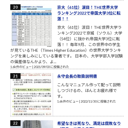
京大（61位）涙目！THE世界大学
ランキング2022で帝国大学3位に転
落！！
京大（61位）涙目！THE世界大学ラ
ンキング2022で京城（ソウル）大学
（54位）に抜かれ帝国大学3位に転
落！！ 毎年9月、この世界中の学生
が見ているTHE（Times Higher Education）の世界大学ランキ
ングを楽しみにしている筆者です。 日本の、大学学部入学試験
の偏差値なんかより、よ...
1.6k件のビュー
|
2021/09/03 に投稿された
永守会長の取扱説明書
こんなマニュアル作って配って説明
しつづけるの、ほんとお疲れ様で
す。
1.6k件のビュー
|
2022/11/30 に投稿された
希望なきは死なり、満足は腐敗なり