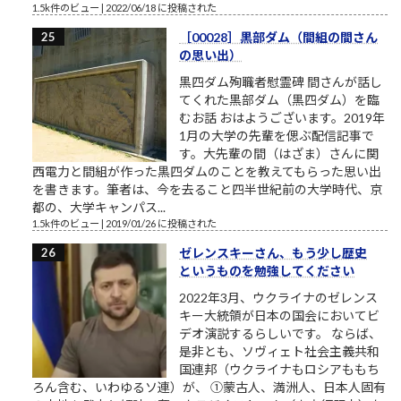
1.5k件のビュー
|
2022/06/18 に投稿された
［00028］黒部ダム（間組の間さん
の思い出）
黒四ダム殉職者慰霊碑 間さんが話し
てくれた黒部ダム（黒四ダム）を臨
むお話 おはようございます。2019年
1月の大学の先輩を偲ぶ配信記事で
す。大先輩の間（はざま）さんに関
西電力と間組が作った黒四ダムのことを教えてもらった思い出
を書きます。筆者は、今を去ること四半世紀前の大学時代、京
都の、大学キャンパス...
1.5k件のビュー
|
2019/01/26 に投稿された
ゼレンスキーさん、もう少し歴史
というものを勉強してください
2022年3月、ウクライナのゼレンス
キー大統領が日本の国会においてビ
デオ演説するらしいです。 ならば、
是非とも、ソヴィェト社会主義共和
国連邦（ウクライナもロシアももち
ろん含む、いわゆるソ連）が、 ①蒙古人、満洲人、日本人固有