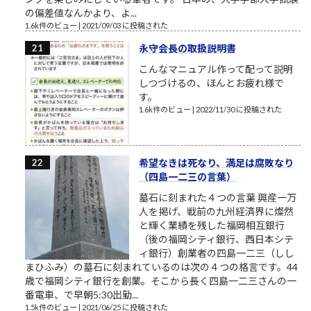
の偏差値なんかより、よ...
1.6k件のビュー
|
2021/09/03 に投稿された
永守会長の取扱説明書
こんなマニュアル作って配って説明
しつづけるの、ほんとお疲れ様で
す。
1.6k件のビュー
|
2022/11/30 に投稿された
希望なきは死なり、満足は腐敗なり
（四島一二三の言葉）
墓石に刻まれた４つの言葉 興産一万
人を掲げ、戦前の九州経済界に燦然
と輝く業績を残した福岡相互銀行
（後の福岡シティ銀行、西日本シテ
ィ銀行）創業者の四島一二三（しし
まひふみ）の墓石に刻まれているのは次の４つの格言です。44
歳で福岡シティ銀行を創業。そこから長く四島一二三さんの一
番電車、で早朝5:30出勤...
1.5k件のビュー
|
2021/06/25 に投稿された