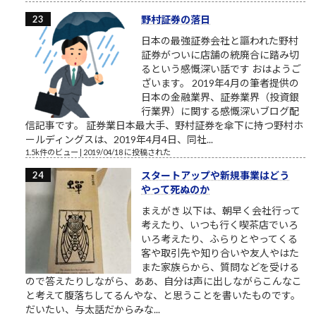
野村証券の落日
日本の最強証券会社と謳われた野村
証券がついに店舗の統廃合に踏み切
るという感慨深い話です おはようご
ざいます。 2019年4月の筆者提供の
日本の金融業界、証券業界（投資銀
行業界）に関する感慨深いブログ配
信記事です。 証券業日本最大手、野村証券を傘下に持つ野村ホ
ールディングスは、2019年4月4日、同社...
1.5k件のビュー
|
2019/04/18 に投稿された
スタートアップや新規事業はどう
やって死ぬのか
まえがき 以下は、朝早く会社行って
考えたり、いつも行く喫茶店でいろ
いろ考えたり、ふらりとやってくる
客や取引先や知り合いや友人やはた
また家族らから、質問などを受ける
ので答えたりしながら、ああ、自分は声に出しながらこんなこ
と考えて腹落ちしてるんやな、と思うことを書いたものです。
だいたい、与太話だからみな...