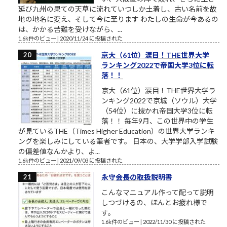
延び九州の果ての天草に流れていつしか土着し、古い名前を故
地の地名に変え、そして今に至ります わたしの生命が今あるの
は、かかる苦難を受けながら、...
1.6k件のビュー
|
2020/11/24 に投稿された
京大（61位）涙目！THE世界大学
ランキング2022で帝国大学3位に転
落！！
京大（61位）涙目！THE世界大学ラ
ンキング2022で京城（ソウル）大学
（54位）に抜かれ帝国大学3位に転
落！！ 毎年9月、この世界中の学生
が見ているTHE（Times Higher Education）の世界大学ランキ
ングを楽しみにしている筆者です。 日本の、大学学部入学試験
の偏差値なんかより、よ...
1.6k件のビュー
|
2021/09/03 に投稿された
永守会長の取扱説明書
こんなマニュアル作って配って説明
しつづけるの、ほんとお疲れ様で
す。
1.6k件のビュー
|
2022/11/30 に投稿された