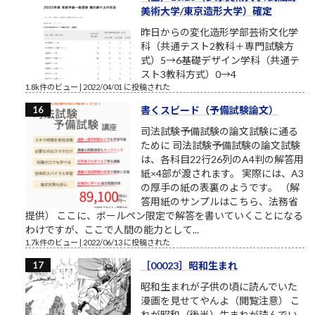
美術大学/東京造形大学）確定
昨日からの変化造形学部芸術文化学
科（共通テスト2教科＋専門試験方
式）5→6基礎デザイン学科（共通テ
スト3教科方式）0→4
1.8k件のビュー
|
2022/04/01 に投稿された
書くスピード（予備試験論文）
司法試験予備試験の論文試験に通る
ために 司法試験予備試験の論文試験
は、各科目22行26列のA4判の解答用
紙×4部が渡されます。 実際には、A3
の厚手の紙の表裏のようです。 （解
答用紙のサンプルはこちら、法務省
提供） ここに、ボールペン限定で解答を書いていくことになる
わけですが、ここで人間の能力として...
1.7k件のビュー
|
2022/06/13 に投稿された
［00023］昭和生まれ
昭和生まれが子供の頃に読んでいた
漫画を見せてやんよ（閲覧注意） こ
れが昭和（後半）生まれが読んでい