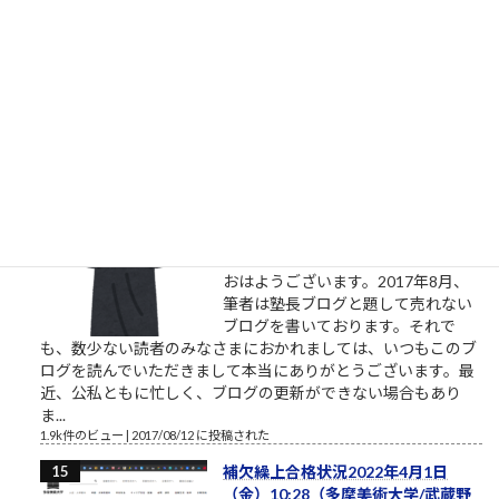
る割に着手すらしない、そんな自分
に酔うだけの人からは、できるだけ
離れるようにしましょう。本気の人
と仕事したいなら。やりたい、教えてくれ、話を聞きたい、イ
ベントに参加したいという割には、特に自分で努力をしないと
いう人がいます。本気のふり...
2.1k件のビュー
|
2021/10/09 に投稿された
［00011］ルロイ修道士は言われた
「困難は分割せよ」（井上ひさ
し）
ルロイの言葉を思い出してください
おはようございます。2017年8月、
筆者は塾長ブログと題して売れない
ブログを書いております。それで
も、数少ない読者のみなさまにおかれましては、いつもこのブ
ログを読んでいただきまして本当にありがとうございます。最
近、公私ともに忙しく、ブログの更新ができない場合もあり
ま...
1.9k件のビュー
|
2017/08/12 に投稿された
補欠繰上合格状況2022年4月1日
（金）10:28（多摩美術大学/武蔵野