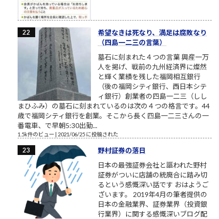
希望なきは死なり、満足は腐敗なり
（四島一二三の言葉）
墓石に刻まれた４つの言葉 興産一万
人を掲げ、戦前の九州経済界に燦然
と輝く業績を残した福岡相互銀行
（後の福岡シティ銀行、西日本シテ
ィ銀行）創業者の四島一二三（しし
まひふみ）の墓石に刻まれているのは次の４つの格言です。44
歳で福岡シティ銀行を創業。そこから長く四島一二三さんの一
番電車、で早朝5:30出勤...
1.5k件のビュー
|
2021/06/25 に投稿された
野村証券の落日
日本の最強証券会社と謳われた野村
証券がついに店舗の統廃合に踏み切
るという感慨深い話です おはようご
ざいます。 2019年4月の筆者提供の
日本の金融業界、証券業界（投資銀
行業界）に関する感慨深いブログ配