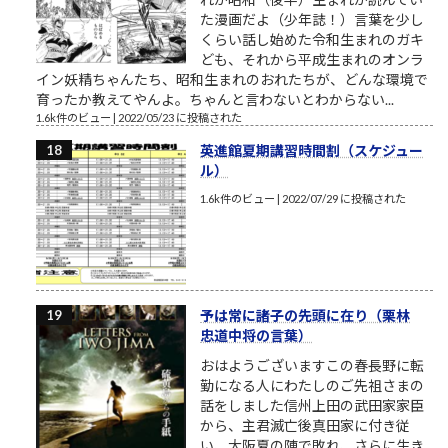
た漫画だよ（少年誌！）言葉を少し
くらい話し始めた令和生まれのガキ
ども、それから平成生まれのオンラ
イン妖精ちゃんたち、昭和生まれのおれたちが、どんな環境で
育ったか教えてやんよ。ちゃんと言わないとわからない...
1.6k件のビュー
|
2022/05/23 に投稿された
英進館夏期講習時間割（スケジュー
ル）
1.6k件のビュー
|
2022/07/29 に投稿された
予は常に諸子の先頭に在り（栗林
忠道中将の言葉）
おはようございますこの春長野に転
勤になる人にわたしのご先祖さまの
話をしました信州上田の武田家家臣
から、主君滅亡後真田家に付き従
い、大阪夏の陣で敗れ、さらに生き