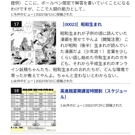
提供） ここに、ボールペン限定で解答を書いていくことになる
わけですが、ここで人間の能力として...
1.7k件のビュー
|
2022/06/13 に投稿された
［00023］昭和生まれ
昭和生まれが子供の頃に読んでいた
漫画を見せてやんよ（閲覧注意） こ
れが昭和（後半）生まれが読んでい
た漫画だよ（少年誌！）言葉を少し
くらい話し始めた令和生まれのガキ
ども、それから平成生まれのオンラ
イン妖精ちゃんたち、昭和生まれのおれたちが、どんな環境で
育ったか教えてやんよ。ちゃんと言わないとわからない...
1.6k件のビュー
|
2022/05/23 に投稿された
英進館夏期講習時間割（スケジュー
ル）
1.6k件のビュー
|
2022/07/29 に投稿された