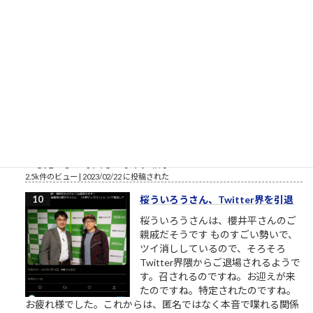
2.5k件のビュー
|
2018/11/08 に投稿された
［00022］優しい人は、他人に期待
しない
相手に期待していない 優しい人は
「相手に期待をしていない」から優
しいのです。優しい人は相手に対す
る関心が高い、というのは一見異論
の無いことのようにも見えます。
（思いやり、共感、愛情、相手に喜んで欲しい気持ち・・・こ
れらをまとめて関心と呼ぶことにします）相手への関心が高く
ても鬼のような人もいます。相手...
2.5k件のビュー
|
2023/02/22 に投稿された
桜ういろうさん、Twitter界を引退
桜ういろうさんは、櫻井平さんのご
親戚だそうです ものすごい勢いで、
ツイ消ししているので、そろそろ
Twitter界隈からご退場されるようで
す。召されるのですね。お迎えが来
たのですね。特定されたのですね。
お疲れ様でした。これからは、匿名ではなく本音で喋れる関係