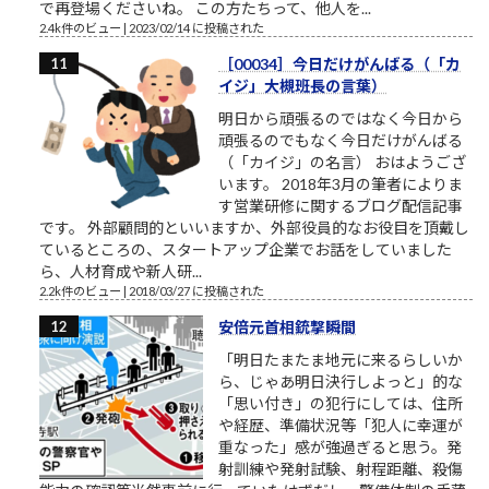
で再登場くださいね。 この方たちって、他人を...
2.4k件のビュー
|
2023/02/14 に投稿された
［00034］今日だけがんばる（「カ
イジ」大槻班長の言葉）
明日から頑張るのではなく今日から
頑張るのでもなく今日だけがんばる
（「カイジ」の名言） おはようござ
います。 2018年3月の筆者によりま
す営業研修に関するブログ配信記事
です。 外部顧問的といいますか、外部役員的なお役目を頂戴し
ているところの、スタートアップ企業でお話をしていました
ら、人材育成や新人研...
2.2k件のビュー
|
2018/03/27 に投稿された
安倍元首相銃撃瞬間
「明日たまたま地元に来るらしいか
ら、じゃあ明日決行しよっと」的な
「思い付き」の犯行にしては、住所
や経歴、準備状況等「犯人に幸運が
重なった」感が強過ぎると思う。発
射訓練や発射試験、射程距離、殺傷