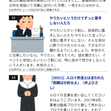
能力の確認等当然事前に行っていたはずだし、警備体制の手薄
な所を見抜いて冷静に近付いた手際、一見それとは分から...
2.1k件のビュー
|
2022/07/08 に投稿された
やりたいというだけでずっと着手
しない人たち
やりたいとかいう割に、具体的に着
手しない人たち やりたいと言ってい
る割に着手すらしない、そんな自分
に酔うだけの人からは、できるだけ
離れるようにしましょう。本気の人
と仕事したいなら。やりたい、教えてくれ、話を聞きたい、イ
ベントに参加したいという割には、特に自分で努力をしないと
いう人がいます。本気のふり...
2.1k件のビュー
|
2021/10/09 に投稿された
［00011］ルロイ修道士は言われた
「困難は分割せよ」（井上ひさ
し）
ルロイの言葉を思い出してください
おはようございます。2017年8月、
筆者は塾長ブログと題して売れない
ブログを書いております。それで