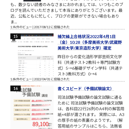
も、数少ない読者のみなさまにおかれましては、いつもこのブ
ログを読んでいただきまして本当にありがとうございます。最
近、公私ともに忙しく、ブログの更新ができない場合もあり
ま...
1.9k件のビュー
|
2017/08/12 に投稿された
補欠繰上合格状況2022年4月1日
（金）10:28（多摩美術大学/武蔵野
美術大学/東京造形大学）確定
昨日からの変化造形学部芸術文化学
科（共通テスト2教科＋専門試験方
式）5→6基礎デザイン学科（共通テ
スト3教科方式）0→4
1.8k件のビュー
|
2022/04/01 に投稿された
書くスピード（予備試験論文）
司法試験予備試験の論文試験に通る
ために 司法試験予備試験の論文試験
は、各科目22行26列のA4判の解答用
紙×4部が渡されます。 実際には、A3
の厚手の紙の表裏のようです。 （解
答用紙のサンプルはこちら、法務省