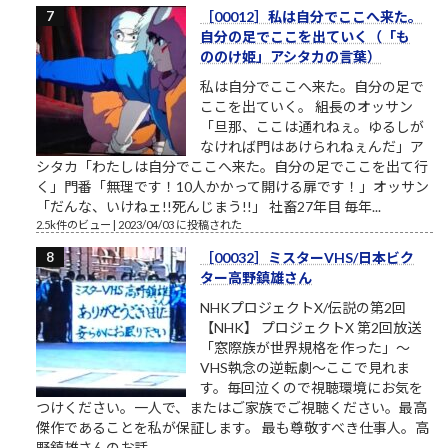
［00012］私は自分でここへ来た。
自分の足でここを出ていく（「も
ののけ姫」アシタカの言葉）
私は自分でここへ来た。自分の足で
ここを出ていく。 組長のオッサン
「旦那、ここは通れねぇ。ゆるしが
なければ門はあけられねぇんだ」ア
シタカ「わたしは自分でここへ来た。自分の足でここを出て行
く」門番「無理です！10人かかって開ける扉です！」オッサン
「だんな、いけねェ!!死んじまう!!」 社畜27年目 毎年...
2.5k件のビュー
|
2023/04/03 に投稿された
［00032］ミスターVHS/日本ビク
ター高野鎮雄さん
NHKプロジェクトX/伝説の第2回
【NHK】 プロジェクトX 第2回放送
「窓際族が世界規格を作った」～
VHS執念の逆転劇～ここで見れま
す。毎回泣くので視聴環境にお気を
つけください。一人で、またはご家族でご視聴ください。最高
傑作であることを私が保証します。 最も尊敬すべき仕事人。高
野鎮雄さんのお話...