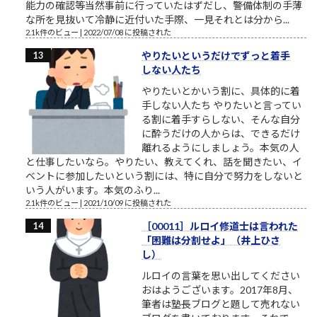
能力の確認等当然事前に行っていたはずだし、警備体制の手薄
な所を見抜いて冷静に近付いた手際、一見それとは分から...
2.1k件のビュー
|
2022/07/08 に投稿された
やりたいというだけでずっと着手
しない人たち
やりたいとかいう割に、具体的に着
手しない人たち やりたいと言ってい
る割に着手すらしない、そんな自分
に酔うだけの人からは、できるだけ
離れるようにしましょう。本気の人
と仕事したいなら。やりたい、教えてくれ、話を聞きたい、イ
ベントに参加したいという割には、特に自分で努力をしないと
いう人がいます。本気のふり...
2.1k件のビュー
|
2021/10/09 に投稿された
［00011］ルロイ修道士は言われた
「困難は分割せよ」（井上ひさ
し）
ルロイの言葉を思い出してください
おはようございます。2017年8月、
筆者は塾長ブログと題して売れない