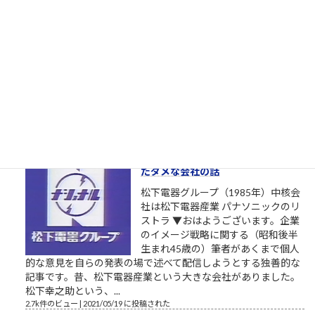
者を寄越してもらえませんか？（北
九州市長選挙2023）
トーダイ入学式の写真で始まる北九
州市長選挙2023 北九州市長選挙
2023、与党自民党からの候補予定者
がようやく一本化されました。先行
する独自候補に追いつくことができるか見ものです。しかし、
開設したツイッターやSNSの一発目の投稿が、このおそらくト
ーダイ入学式の時の父親との写真というのが、彼の深層心...
2.8k件のビュー
|
2022/12/08 に投稿された
栄光の「松下電器」の社名を捨て
たダメな会社の話
松下電器グループ（1985年）中核会
社は松下電器産業 パナソニックのリ
ストラ ▼おはようございます。企業
のイメージ戦略に関する（昭和後半
生まれ45歳の）筆者があくまで個人
的な意見を自らの発表の場で述べて配信しようとする独善的な
記事です。昔、松下電器産業という大きな会社がありました。
松下幸之助という、...
2.7k件のビュー
|
2021/05/19 に投稿された