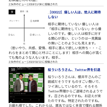
2.5k件のビュー
|
2018/11/08 に投稿された
［00022］優しい人は、他人に期待
しない
相手に期待していない 優しい人は
「相手に期待をしていない」から優
しいのです。優しい人は相手に対す
る関心が高い、というのは一見異論
の無いことのようにも見えます。
（思いやり、共感、愛情、相手に喜んで欲しい気持ち・・・こ
れらをまとめて関心と呼ぶことにします）相手への関心が高く
ても鬼のような人もいます。相手...
2.5k件のビュー
|
2023/02/22 に投稿された
桜ういろうさん、Twitter界を引退
桜ういろうさんは、櫻井平さんのご
親戚だそうです ものすごい勢いで、
ツイ消ししているので、そろそろ
Twitter界隈からご退場されるようで
す。召されるのですね。お迎えが来
たのですね。特定されたのですね。
お疲れ様でした。これからは、匿名ではなく本音で喋れる関係