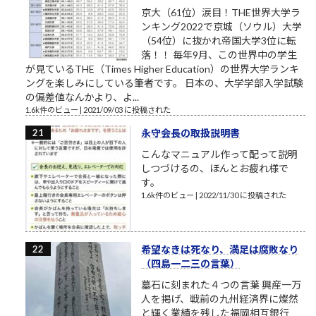
京大（61位）涙目！THE世界大学ラ
ンキング2022で京城（ソウル）大学
（54位）に抜かれ帝国大学3位に転
落！！ 毎年9月、この世界中の学生
が見ているTHE（Times Higher Education）の世界大学ランキ
ングを楽しみにしている筆者です。 日本の、大学学部入学試験
の偏差値なんかより、よ...
1.6k件のビュー
|
2021/09/03 に投稿された
永守会長の取扱説明書
こんなマニュアル作って配って説明
しつづけるの、ほんとお疲れ様で
す。
1.6k件のビュー
|
2022/11/30 に投稿された
希望なきは死なり、満足は腐敗なり
（四島一二三の言葉）
墓石に刻まれた４つの言葉 興産一万
人を掲げ、戦前の九州経済界に燦然
と輝く業績を残した福岡相互銀行