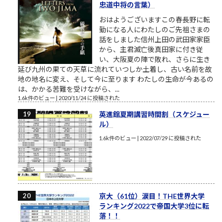
忠道中将の言葉）
おはようございますこの春長野に転
勤になる人にわたしのご先祖さまの
話をしました信州上田の武田家家臣
から、主君滅亡後真田家に付き従
い、大阪夏の陣で敗れ、さらに生き
延び九州の果ての天草に流れていつしか土着し、古い名前を故
地の地名に変え、そして今に至ります わたしの生命が今あるの
は、かかる苦難を受けながら、...
1.6k件のビュー
|
2020/11/24 に投稿された
英進館夏期講習時間割（スケジュー
ル）
1.6k件のビュー
|
2022/07/29 に投稿された
京大（61位）涙目！THE世界大学
ランキング2022で帝国大学3位に転
落！！