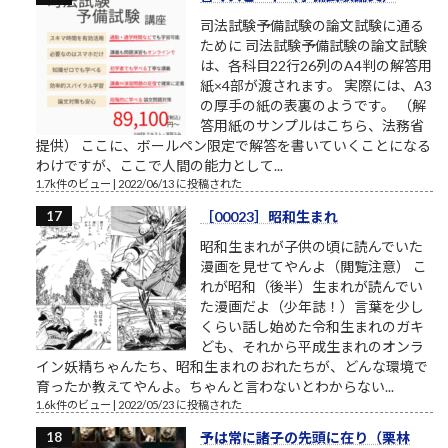
司法試験予備試験の論文試験に通る
ために 司法試験予備試験の論文試験
は、各科目22行26列のA4判の解答用
紙×4部が渡されます。 実際には、A3
の厚手の紙の表裏のようです。 （解
答用紙のサンプルはこちら、法務省
提供） ここに、ボールペン限定で解答を書いていくことになる
わけですが、ここで人間の能力として...
1.7k件のビュー
|
2022/06/13 に投稿された
［00023］昭和生まれ
昭和生まれが子供の頃に読んでいた
漫画を見せてやんよ（閲覧注意） こ
れが昭和（後半）生まれが読んでい
た漫画だよ（少年誌！）言葉を少し
くらい話し始めた令和生まれのガキ
ども、それから平成生まれのオンラ
イン妖精ちゃんたち、昭和生まれのおれたちが、どんな環境で
育ったか教えてやんよ。ちゃんと言わないとわからない...
1.6k件のビュー
|
2022/05/23 に投稿された
予は常に諸子の先頭に在り（栗林