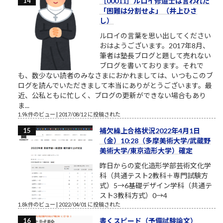
［00011］ルロイ修道士は言われた
「困難は分割せよ」（井上ひさ
し）
ルロイの言葉を思い出してください
おはようございます。2017年8月、
筆者は塾長ブログと題して売れない
ブログを書いております。それで
も、数少ない読者のみなさまにおかれましては、いつもこのブ
ログを読んでいただきまして本当にありがとうございます。最
近、公私ともに忙しく、ブログの更新ができない場合もあり
ま...
1.9k件のビュー
|
2017/08/12 に投稿された
補欠繰上合格状況2022年4月1日
（金）10:28（多摩美術大学/武蔵野
美術大学/東京造形大学）確定
昨日からの変化造形学部芸術文化学
科（共通テスト2教科＋専門試験方
式）5→6基礎デザイン学科（共通テ
スト3教科方式）0→4
1.8k件のビュー
|
2022/04/01 に投稿された
書くスピード（予備試験論文）