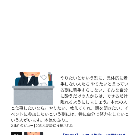
「明日たまたま地元に来るらしいか
ら、じゃあ明日決行しよっと」的な
「思い付き」の犯行にしては、住所
や経歴、準備状況等「犯人に幸運が
重なった」感が強過ぎると思う。発
射訓練や発射試験、射程距離、殺傷
能力の確認等当然事前に行っていたはずだし、警備体制の手薄
な所を見抜いて冷静に近付いた手際、一見それとは分から...
2.1k件のビュー
|
2022/07/08 に投稿された
やりたいというだけでずっと着手
しない人たち
やりたいとかいう割に、具体的に着
手しない人たち やりたいと言ってい
る割に着手すらしない、そんな自分
に酔うだけの人からは、できるだけ
離れるようにしましょう。本気の人
と仕事したいなら。やりたい、教えてくれ、話を聞きたい、イ
ベントに参加したいという割には、特に自分で努力をしないと
いう人がいます。本気のふり...
2.1k件のビュー
|
2021/10/09 に投稿された