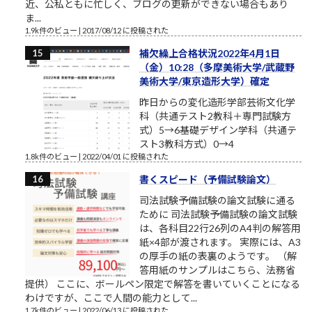
近、公私ともに忙しく、ブログの更新ができない場合もあり
ま...
1.9k件のビュー
|
2017/08/12 に投稿された
補欠繰上合格状況2022年4月1日
（金）10:28（多摩美術大学/武蔵野
美術大学/東京造形大学）確定
昨日からの変化造形学部芸術文化学
科（共通テスト2教科＋専門試験方
式）5→6基礎デザイン学科（共通テ
スト3教科方式）0→4
1.8k件のビュー
|
2022/04/01 に投稿された
書くスピード（予備試験論文）
司法試験予備試験の論文試験に通る
ために 司法試験予備試験の論文試験
は、各科目22行26列のA4判の解答用
紙×4部が渡されます。 実際には、A3
の厚手の紙の表裏のようです。 （解
答用紙のサンプルはこちら、法務省
提供） ここに、ボールペン限定で解答を書いていくことになる
わけですが、ここで人間の能力として...
1.7k件のビュー
|
2022/06/13 に投稿された