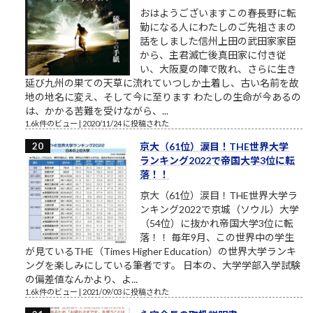
おはようございますこの春長野に転
勤になる人にわたしのご先祖さまの
話をしました信州上田の武田家家臣
から、主君滅亡後真田家に付き従
い、大阪夏の陣で敗れ、さらに生き
延び九州の果ての天草に流れていつしか土着し、古い名前を故
地の地名に変え、そして今に至ります わたしの生命が今あるの
は、かかる苦難を受けながら、...
1.6k件のビュー
|
2020/11/24 に投稿された
京大（61位）涙目！THE世界大学
ランキング2022で帝国大学3位に転
落！！
京大（61位）涙目！THE世界大学ラ
ンキング2022で京城（ソウル）大学
（54位）に抜かれ帝国大学3位に転
落！！ 毎年9月、この世界中の学生
が見ているTHE（Times Higher Education）の世界大学ランキ
ングを楽しみにしている筆者です。 日本の、大学学部入学試験
の偏差値なんかより、よ...
1.6k件のビュー
|
2021/09/03 に投稿された