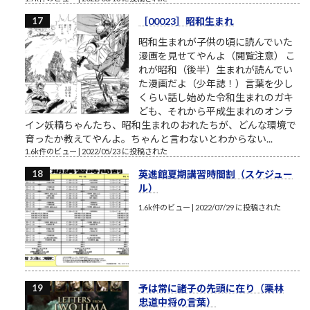
［00023］昭和生まれ
昭和生まれが子供の頃に読んでいた
漫画を見せてやんよ（閲覧注意） こ
れが昭和（後半）生まれが読んでい
た漫画だよ（少年誌！）言葉を少し
くらい話し始めた令和生まれのガキ
ども、それから平成生まれのオンラ
イン妖精ちゃんたち、昭和生まれのおれたちが、どんな環境で
育ったか教えてやんよ。ちゃんと言わないとわからない...
1.6k件のビュー
|
2022/05/23 に投稿された
英進館夏期講習時間割（スケジュー
ル）
1.6k件のビュー
|
2022/07/29 に投稿された
予は常に諸子の先頭に在り（栗林
忠道中将の言葉）