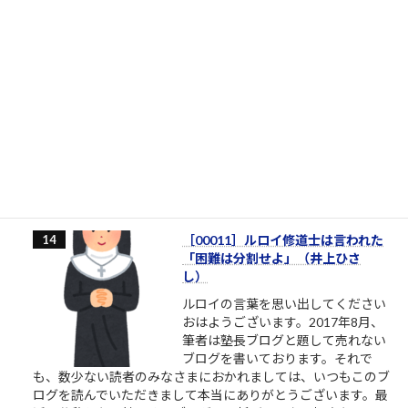
やりたいというだけでずっと着手
しない人たち
やりたいとかいう割に、具体的に着
手しない人たち やりたいと言ってい
る割に着手すらしない、そんな自分
に酔うだけの人からは、できるだけ
離れるようにしましょう。本気の人
と仕事したいなら。やりたい、教えてくれ、話を聞きたい、イ
ベントに参加したいという割には、特に自分で努力をしないと
いう人がいます。本気のふり...
2.1k件のビュー
|
2021/10/09 に投稿された
［00011］ルロイ修道士は言われた
「困難は分割せよ」（井上ひさ
し）
ルロイの言葉を思い出してください
おはようございます。2017年8月、
筆者は塾長ブログと題して売れない
ブログを書いております。それで
も、数少ない読者のみなさまにおかれましては、いつもこのブ
ログを読んでいただきまして本当にありがとうございます。最