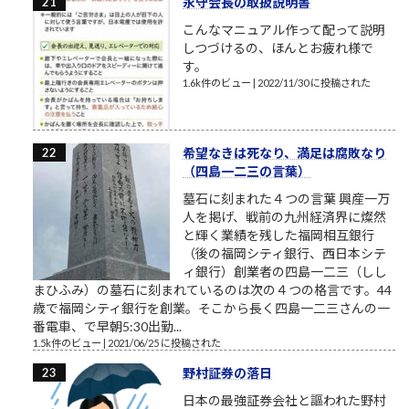
永守会長の取扱説明書
こんなマニュアル作って配って説明
しつづけるの、ほんとお疲れ様で
す。
1.6k件のビュー
|
2022/11/30 に投稿された
希望なきは死なり、満足は腐敗なり
（四島一二三の言葉）
墓石に刻まれた４つの言葉 興産一万
人を掲げ、戦前の九州経済界に燦然
と輝く業績を残した福岡相互銀行
（後の福岡シティ銀行、西日本シテ
ィ銀行）創業者の四島一二三（しし
まひふみ）の墓石に刻まれているのは次の４つの格言です。44
歳で福岡シティ銀行を創業。そこから長く四島一二三さんの一
番電車、で早朝5:30出勤...
1.5k件のビュー
|
2021/06/25 に投稿された
野村証券の落日
日本の最強証券会社と謳われた野村