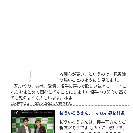
VHS執念の逆転劇～ここで見れま
す。毎回泣くので視聴環境にお気を
つけください。一人で、またはご家族でご視聴ください。最高
傑作であることを私が保証します。 最も尊敬すべき仕事人。高
野鎮雄さんのお話...
2.5k件のビュー
|
2018/11/08 に投稿された
［00022］優しい人は、他人に期待
しない
相手に期待していない 優しい人は
「相手に期待をしていない」から優
しいのです。優しい人は相手に対す
る関心が高い、というのは一見異論
の無いことのようにも見えます。
（思いやり、共感、愛情、相手に喜んで欲しい気持ち・・・こ
れらをまとめて関心と呼ぶことにします）相手への関心が高く
ても鬼のような人もいます。相手...
2.5k件のビュー
|
2023/02/22 に投稿された
桜ういろうさん、Twitter界を引退
桜ういろうさんは、櫻井平さんのご
親戚だそうです ものすごい勢いで、