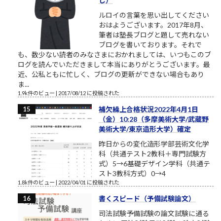
し）
ルロイの言葉を思い出してください
おはようございます。2017年8月、
筆者は塾長ブログと題して売れない
ブログを書いております。それで
も、数少ない読者のみなさまにおかれましては、いつもこのブ
ログを読んでいただきまして本当にありがとうございます。最
近、公私ともに忙しく、ブログの更新ができない場合もあり
ま...
1.9k件のビュー
|
2017/08/12 に投稿された
補欠繰上合格状況2022年4月1日
（金）10:28（多摩美術大学/武蔵野
美術大学/東京造形大学）確定
昨日からの変化造形学部芸術文化学
科（共通テスト2教科＋専門試験方
式）5→6基礎デザイン学科（共通テ
スト3教科方式）0→4
1.8k件のビュー
|
2022/04/01 に投稿された
書くスピード（予備試験論文）
司法試験予備試験の論文試験に通る