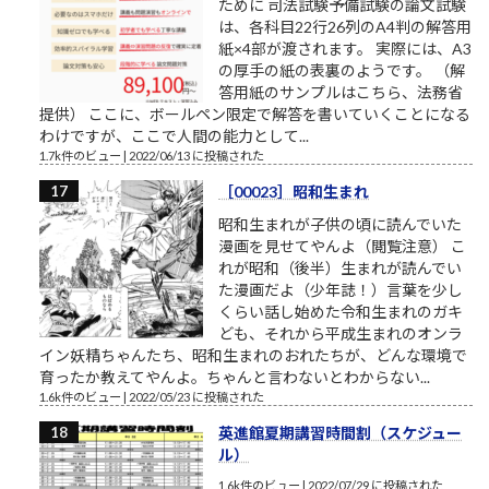
ために 司法試験予備試験の論文試験
は、各科目22行26列のA4判の解答用
紙×4部が渡されます。 実際には、A3
の厚手の紙の表裏のようです。 （解
答用紙のサンプルはこちら、法務省
提供） ここに、ボールペン限定で解答を書いていくことになる
わけですが、ここで人間の能力として...
1.7k件のビュー
|
2022/06/13 に投稿された
［00023］昭和生まれ
昭和生まれが子供の頃に読んでいた
漫画を見せてやんよ（閲覧注意） こ
れが昭和（後半）生まれが読んでい
た漫画だよ（少年誌！）言葉を少し
くらい話し始めた令和生まれのガキ
ども、それから平成生まれのオンラ
イン妖精ちゃんたち、昭和生まれのおれたちが、どんな環境で
育ったか教えてやんよ。ちゃんと言わないとわからない...
1.6k件のビュー
|
2022/05/23 に投稿された
英進館夏期講習時間割（スケジュー
ル）
1.6k件のビュー
|
2022/07/29 に投稿された