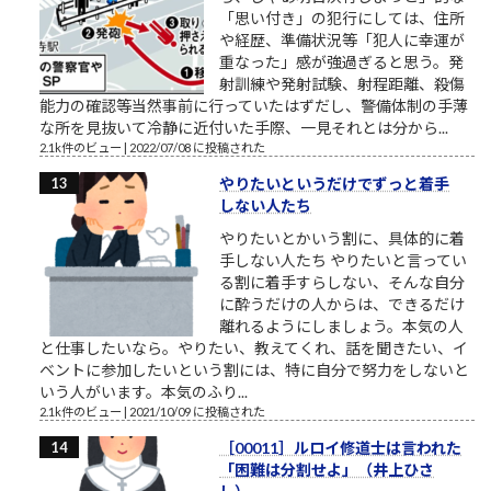
「思い付き」の犯行にしては、住所
や経歴、準備状況等「犯人に幸運が
重なった」感が強過ぎると思う。発
射訓練や発射試験、射程距離、殺傷
能力の確認等当然事前に行っていたはずだし、警備体制の手薄
な所を見抜いて冷静に近付いた手際、一見それとは分から...
2.1k件のビュー
|
2022/07/08 に投稿された
やりたいというだけでずっと着手
しない人たち
やりたいとかいう割に、具体的に着
手しない人たち やりたいと言ってい
る割に着手すらしない、そんな自分
に酔うだけの人からは、できるだけ
離れるようにしましょう。本気の人
と仕事したいなら。やりたい、教えてくれ、話を聞きたい、イ
ベントに参加したいという割には、特に自分で努力をしないと
いう人がいます。本気のふり...
2.1k件のビュー
|
2021/10/09 に投稿された
［00011］ルロイ修道士は言われた
「困難は分割せよ」（井上ひさ