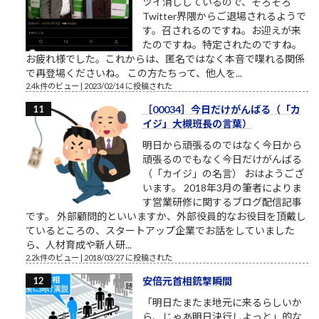
ツイ消ししているので、そろそろ
Twitter界隈からご退場されるようで
す。召されるのですね。お迎えが来
たのですね。特定されたのですね。
お疲れ様でした。これからは、匿名ではなく本音で喋れる関係
で再登場くださいね。 この方たちって、他人を...
2.4k件のビュー
|
2023/02/14 に投稿された
［00034］今日だけがんばる（「カ
イジ」大槻班長の言葉）
明日から頑張るのではなく今日から
頑張るのでもなく今日だけがんばる
（「カイジ」の名言） おはようござ
います。 2018年3月の筆者によりま
す営業研修に関するブログ配信記事
です。 外部顧問的といいますか、外部役員的なお役目を頂戴し
ているところの、スタートアップ企業でお話をしていました
ら、人材育成や新人研...
2.2k件のビュー
|
2018/03/27 に投稿された
安倍元首相銃撃瞬間
「明日たまたま地元に来るらしいか
ら、じゃあ明日決行しよっと」的な