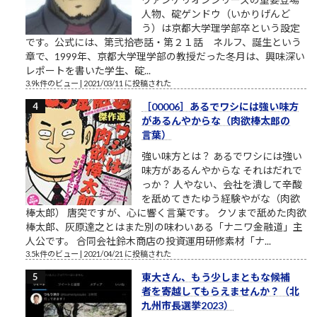
人物、碇ゲンドウ（いかりげんど
う）は京都大学理学部卒という設定
です。公式には、第弐拾壱話・第２１話 ネルフ、誕生という
章で、1999年、京都大学理学部の教授だった冬月は、興味深い
レポートを書いた学生、碇...
3.9k件のビュー
|
2021/03/11 に投稿された
［00006］あるでワシには強い味方
があるんやからな（肉欲棒太郎の
言葉）
強い味方とは？ あるでワシには強い
味方があるんやからな それはだれで
っか？ 人やない、会社を潰して辛酸
を舐めてきたゆう経験やがな（肉欲
棒太郎） 唐突ですが、心に響く言葉です。 クソまで舐めた肉欲
棒太郎、灰原達之とはまた別の味わいある「ナニワ金融道」主
人公です。 合同会社鈴木商店の投資運用研修素材「ナ...
3.5k件のビュー
|
2021/04/21 に投稿された
東大さん、もう少しまともな候補
者を寄越してもらえませんか？（北
九州市長選挙2023）