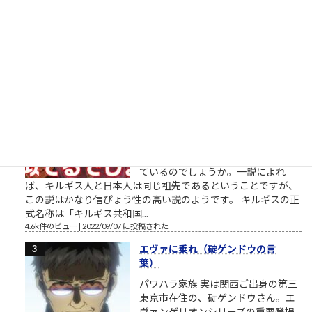
い、みたいな現役ストレート合格者
がいます。そんな大学で教える教授
たちが口を揃えて言っていたのは、彼らは首都圏だ関西圏だ都
会だ塾だ予備校だ中高一貫私立だエスカレーターだの、要す...
11k件のビュー
|
2022/12/10 に投稿された
［00026］キルギス人と日本人（似
た者同士）
似た者同士 キルギス人と日本人は、
顔や見た目が似ているのみでなく、
遺伝子や名前なども似ていると言わ
れています。では何故2つの民族は似
ているのでしょうか。一説によれ
ば、キルギス人と日本人は同じ祖先であるということですが、
この説はかなり信ぴょう性の高い説のようです。 キルギスの正
式名称は「キルギス共和国...
4.6k件のビュー
|
2022/09/07 に投稿された
エヴァに乗れ（碇ゲンドウの言
葉）
パワハラ家族 実は関西ご出身の第三
東京市在住の、碇ゲンドウさん。エ
ヴァンゲリオンシリーズの重要登場