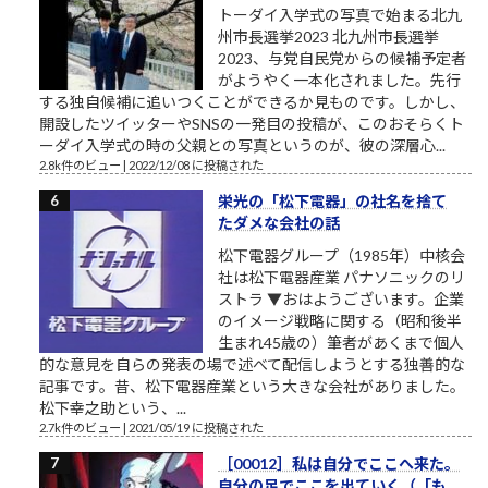
トーダイ入学式の写真で始まる北九
州市長選挙2023 北九州市長選挙
2023、与党自民党からの候補予定者
がようやく一本化されました。先行
する独自候補に追いつくことができるか見ものです。しかし、
開設したツイッターやSNSの一発目の投稿が、このおそらくト
ーダイ入学式の時の父親との写真というのが、彼の深層心...
2.8k件のビュー
|
2022/12/08 に投稿された
栄光の「松下電器」の社名を捨て
たダメな会社の話
松下電器グループ（1985年）中核会
社は松下電器産業 パナソニックのリ
ストラ ▼おはようございます。企業
のイメージ戦略に関する（昭和後半
生まれ45歳の）筆者があくまで個人
的な意見を自らの発表の場で述べて配信しようとする独善的な
記事です。昔、松下電器産業という大きな会社がありました。
松下幸之助という、...
2.7k件のビュー
|
2021/05/19 に投稿された
［00012］私は自分でここへ来た。
自分の足でここを出ていく（「も