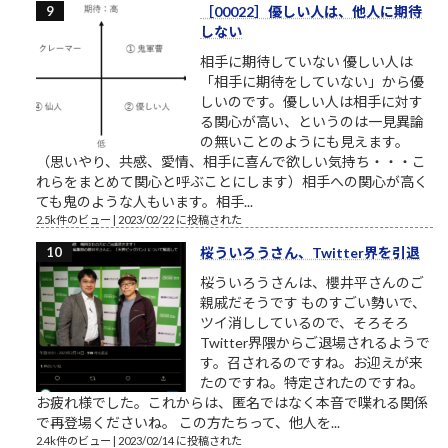
［00022］優しい人は、他人に期待
しない
相手に期待していない 優しい人は
「相手に期待をしていない」から優
しいのです。優しい人は相手に対す
る関心が高い、というのは一見異論
の無いことのようにも見えます。
（思いやり、共感、愛情、相手に喜んで欲しい気持ち・・・こ
れらをまとめて関心と呼ぶことにします）相手への関心が高く
ても鬼のような人もいます。相手...
2.5k件のビュー
|
2023/02/22 に投稿された
桜ういろうさん、Twitter界を引退
桜ういろうさんは、櫻井平さんのご
親戚だそうです ものすごい勢いで、
ツイ消ししているので、そろそろ
Twitter界隈からご退場されるようで
す。召されるのですね。お迎えが来
たのですね。特定されたのですね。
お疲れ様でした。これからは、匿名ではなく本音で喋れる関係
で再登場くださいね。 この方たちって、他人を...
2.4k件のビュー
|
2023/02/14 に投稿された