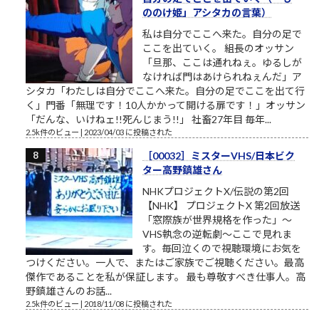
ののけ姫」アシタカの言葉）
私は自分でここへ来た。自分の足で
ここを出ていく。 組長のオッサン
「旦那、ここは通れねぇ。ゆるしが
なければ門はあけられねぇんだ」ア
シタカ「わたしは自分でここへ来た。自分の足でここを出て行
く」門番「無理です！10人かかって開ける扉です！」オッサン
「だんな、いけねェ!!死んじまう!!」 社畜27年目 毎年...
2.5k件のビュー
|
2023/04/03 に投稿された
［00032］ミスターVHS/日本ビク
ター高野鎮雄さん
NHKプロジェクトX/伝説の第2回
【NHK】 プロジェクトX 第2回放送
「窓際族が世界規格を作った」～
VHS執念の逆転劇～ここで見れま
す。毎回泣くので視聴環境にお気を
つけください。一人で、またはご家族でご視聴ください。最高
傑作であることを私が保証します。 最も尊敬すべき仕事人。高
野鎮雄さんのお話...
2.5k件のビュー
|
2018/11/08 に投稿された