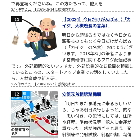
で再登場くださいね。 この方たちって、他人を...
2.4k件のビュー
|
2023/02/14 に投稿された
［00034］今日だけがんばる（「カ
イジ」大槻班長の言葉）
明日から頑張るのではなく今日から
頑張るのでもなく今日だけがんばる
（「カイジ」の名言） おはようござ
います。 2018年3月の筆者によりま
す営業研修に関するブログ配信記事
です。 外部顧問的といいますか、外部役員的なお役目を頂戴し
ているところの、スタートアップ企業でお話をしていました
ら、人材育成や新人研...
2.2k件のビュー
|
2018/03/27 に投稿された
安倍元首相銃撃瞬間
「明日たまたま地元に来るらしいか
ら、じゃあ明日決行しよっと」的な
「思い付き」の犯行にしては、住所
や経歴、準備状況等「犯人に幸運が
重なった」感が強過ぎると思う。発
射訓練や発射試験、射程距離、殺傷