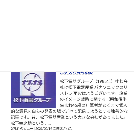
者を寄越してもらえませんか？（北
九州市長選挙2023）
トーダイ入学式の写真で始まる北九
州市長選挙2023 北九州市長選挙
2023、与党自民党からの候補予定者
がようやく一本化されました。先行
する独自候補に追いつくことができるか見ものです。しかし、
開設したツイッターやSNSの一発目の投稿が、このおそらくト
ーダイ入学式の時の父親との写真というのが、彼の深層心...
2.8k件のビュー
|
2022/12/08 に投稿された
栄光の「松下電器」の社名を捨て
たダメな会社の話
松下電器グループ（1985年）中核会
社は松下電器産業 パナソニックのリ
ストラ ▼おはようございます。企業
のイメージ戦略に関する（昭和後半
生まれ45歳の）筆者があくまで個人
的な意見を自らの発表の場で述べて配信しようとする独善的な
記事です。昔、松下電器産業という大きな会社がありました。
松下幸之助という、...
2.7k件のビュー
|
2021/05/19 に投稿された