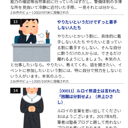
能力の確認等当然事前に行っていたはずだし、警備体制の手薄
な所を見抜いて冷静に近付いた手際、一見それとは分から...
2.1k件のビュー
|
2022/07/08 に投稿された
やりたいというだけでずっと着手
しない人たち
やりたいとかいう割に、具体的に着
手しない人たち やりたいと言ってい
る割に着手すらしない、そんな自分
に酔うだけの人からは、できるだけ
離れるようにしましょう。本気の人
と仕事したいなら。やりたい、教えてくれ、話を聞きたい、イ
ベントに参加したいという割には、特に自分で努力をしないと
いう人がいます。本気のふり...
2.1k件のビュー
|
2021/10/09 に投稿された
［00011］ルロイ修道士は言われた
「困難は分割せよ」（井上ひさ
し）
ルロイの言葉を思い出してください
おはようございます。2017年8月、
筆者は塾長ブログと題して売れない
ブログを書いております。それで