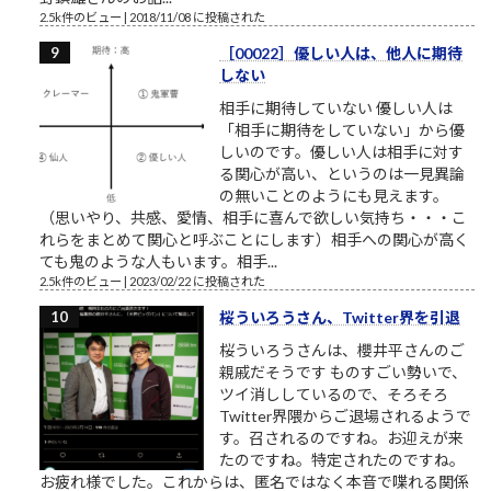
2.5k件のビュー
|
2018/11/08 に投稿された
［00022］優しい人は、他人に期待
しない
相手に期待していない 優しい人は
「相手に期待をしていない」から優
しいのです。優しい人は相手に対す
る関心が高い、というのは一見異論
の無いことのようにも見えます。
（思いやり、共感、愛情、相手に喜んで欲しい気持ち・・・こ
れらをまとめて関心と呼ぶことにします）相手への関心が高く
ても鬼のような人もいます。相手...
2.5k件のビュー
|
2023/02/22 に投稿された
桜ういろうさん、Twitter界を引退
桜ういろうさんは、櫻井平さんのご
親戚だそうです ものすごい勢いで、
ツイ消ししているので、そろそろ
Twitter界隈からご退場されるようで
す。召されるのですね。お迎えが来
たのですね。特定されたのですね。
お疲れ様でした。これからは、匿名ではなく本音で喋れる関係