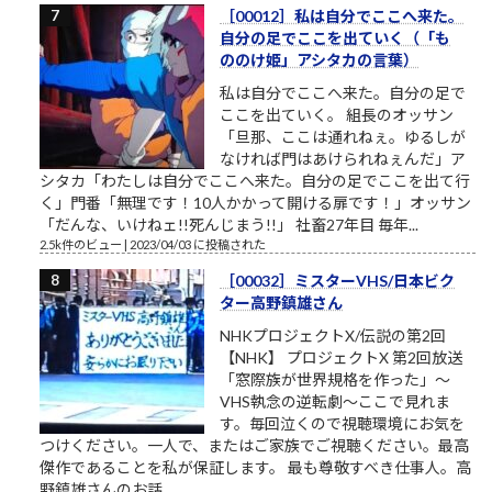
［00012］私は自分でここへ来た。
自分の足でここを出ていく（「も
ののけ姫」アシタカの言葉）
私は自分でここへ来た。自分の足で
ここを出ていく。 組長のオッサン
「旦那、ここは通れねぇ。ゆるしが
なければ門はあけられねぇんだ」ア
シタカ「わたしは自分でここへ来た。自分の足でここを出て行
く」門番「無理です！10人かかって開ける扉です！」オッサン
「だんな、いけねェ!!死んじまう!!」 社畜27年目 毎年...
2.5k件のビュー
|
2023/04/03 に投稿された
［00032］ミスターVHS/日本ビク
ター高野鎮雄さん
NHKプロジェクトX/伝説の第2回
【NHK】 プロジェクトX 第2回放送
「窓際族が世界規格を作った」～
VHS執念の逆転劇～ここで見れま
す。毎回泣くので視聴環境にお気を
つけください。一人で、またはご家族でご視聴ください。最高
傑作であることを私が保証します。 最も尊敬すべき仕事人。高
野鎮雄さんのお話...