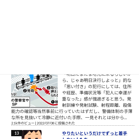
明日から頑張るのではなく今日から
頑張るのでもなく今日だけがんばる
（「カイジ」の名言） おはようござ
います。 2018年3月の筆者によりま
す営業研修に関するブログ配信記事
です。 外部顧問的といいますか、外部役員的なお役目を頂戴し
ているところの、スタートアップ企業でお話をしていました
ら、人材育成や新人研...
2.2k件のビュー
|
2018/03/27 に投稿された
安倍元首相銃撃瞬間
「明日たまたま地元に来るらしいか
ら、じゃあ明日決行しよっと」的な
「思い付き」の犯行にしては、住所
や経歴、準備状況等「犯人に幸運が
重なった」感が強過ぎると思う。発
射訓練や発射試験、射程距離、殺傷
能力の確認等当然事前に行っていたはずだし、警備体制の手薄
な所を見抜いて冷静に近付いた手際、一見それとは分から...
2.1k件のビュー
|
2022/07/08 に投稿された
やりたいというだけでずっと着手