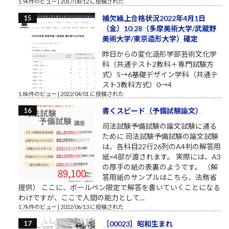
1.9k件のビュー
|
2017/08/12 に投稿された
補欠繰上合格状況2022年4月1日
（金）10:28（多摩美術大学/武蔵野
美術大学/東京造形大学）確定
昨日からの変化造形学部芸術文化学
科（共通テスト2教科＋専門試験方
式）5→6基礎デザイン学科（共通テ
スト3教科方式）0→4
1.8k件のビュー
|
2022/04/01 に投稿された
書くスピード（予備試験論文）
司法試験予備試験の論文試験に通る
ために 司法試験予備試験の論文試験
は、各科目22行26列のA4判の解答用
紙×4部が渡されます。 実際には、A3
の厚手の紙の表裏のようです。 （解
答用紙のサンプルはこちら、法務省
提供） ここに、ボールペン限定で解答を書いていくことになる
わけですが、ここで人間の能力として...
1.7k件のビュー
|
2022/06/13 に投稿された
［00023］昭和生まれ