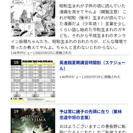
昭和生まれが子供の頃に読んでいた
漫画を見せてやんよ（閲覧注意） こ
れが昭和（後半）生まれが読んでい
た漫画だよ（少年誌！）言葉を少し
くらい話し始めた令和生まれのガキ
ども、それから平成生まれのオンラ
イン妖精ちゃんたち、昭和生まれのおれたちが、どんな環境で
育ったか教えてやんよ。ちゃんと言わないとわからない...
1.6k件のビュー
|
2022/05/23 に投稿された
英進館夏期講習時間割（スケジュー
ル）
1.6k件のビュー
|
2022/07/29 に投稿された
予は常に諸子の先頭に在り（栗林
忠道中将の言葉）
おはようございますこの春長野に転
勤になる人にわたしのご先祖さまの