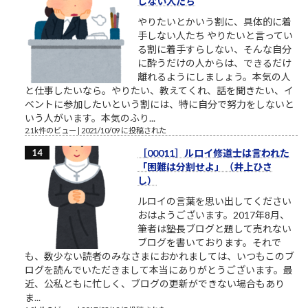
しない人たち
やりたいとかいう割に、具体的に着
手しない人たち やりたいと言ってい
る割に着手すらしない、そんな自分
に酔うだけの人からは、できるだけ
離れるようにしましょう。本気の人
と仕事したいなら。やりたい、教えてくれ、話を聞きたい、イ
ベントに参加したいという割には、特に自分で努力をしないと
いう人がいます。本気のふり...
2.1k件のビュー
|
2021/10/09 に投稿された
［00011］ルロイ修道士は言われた
「困難は分割せよ」（井上ひさ
し）
ルロイの言葉を思い出してください
おはようございます。2017年8月、
筆者は塾長ブログと題して売れない
ブログを書いております。それで
も、数少ない読者のみなさまにおかれましては、いつもこのブ
ログを読んでいただきまして本当にありがとうございます。最
近、公私ともに忙しく、ブログの更新ができない場合もあり
ま...