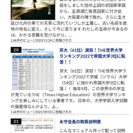
話をしました信州上田の武田家家臣
から、主君滅亡後真田家に付き従
い、大阪夏の陣で敗れ、さらに生き
延び九州の果ての天草に流れていつしか土着し、古い名前を故
地の地名に変え、そして今に至ります わたしの生命が今あるの
は、かかる苦難を受けながら、...
1.6k件のビュー
|
2020/11/24 に投稿された
京大（61位）涙目！THE世界大学
ランキング2022で帝国大学3位に転
落！！
京大（61位）涙目！THE世界大学ラ
ンキング2022で京城（ソウル）大学
（54位）に抜かれ帝国大学3位に転
落！！ 毎年9月、この世界中の学生
が見ているTHE（Times Higher Education）の世界大学ランキ
ングを楽しみにしている筆者です。 日本の、大学学部入学試験
の偏差値なんかより、よ...
1.6k件のビュー
|
2021/09/03 に投稿された
永守会長の取扱説明書
こんなマニュアル作って配って説明