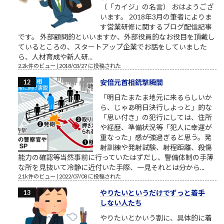
（「カイジ」の名言） おはようござ
います。 2018年3月の筆者によりま
す営業研修に関するブログ配信記事
です。 外部顧問的といいますか、外部役員的なお役目を頂戴し
ているところの、スタートアップ企業でお話をしていました
ら、人材育成や新人研...
2.2k件のビュー
|
2018/03/27 に投稿された
安倍元首相銃撃瞬間
「明日たまたま地元に来るらしいか
ら、じゃあ明日決行しよっと」的な
「思い付き」の犯行にしては、住所
や経歴、準備状況等「犯人に幸運が
重なった」感が強過ぎると思う。発
射訓練や発射試験、射程距離、殺傷
能力の確認等当然事前に行っていたはずだし、警備体制の手薄
な所を見抜いて冷静に近付いた手際、一見それとは分から...
2.1k件のビュー
|
2022/07/08 に投稿された
やりたいというだけでずっと着手
しない人たち
やりたいとかいう割に、具体的に着