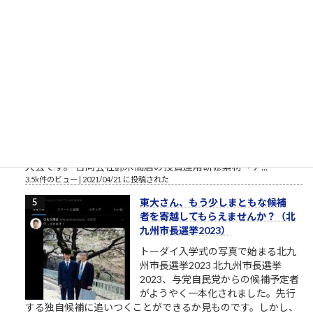
3.9k件のビュー
|
2021/03/11 に投稿された
［00006］あるでワシには強い味方
があるんやからな（肉欲棒太郎の
言葉）
強い味方とは？ あるでワシには強い
味方があるんやからな それはだれで
っか？ 人やない、会社を潰して辛酸
を舐めてきたゆう経験やがな（肉欲
棒太郎） 唐突ですが、心に響く言葉です。 クソまで舐めた肉欲
棒太郎、灰原達之とはまた別の味わいある「ナニワ金融道」主
人公です。 合同会社鈴木商店の投資運用研修素材「ナ...
3.5k件のビュー
|
2021/04/21 に投稿された
東大さん、もう少しまともな候補
者を寄越してもらえませんか？（北
九州市長選挙2023）
トーダイ入学式の写真で始まる北九
州市長選挙2023 北九州市長選挙
2023、与党自民党からの候補予定者
がようやく一本化されました。先行
する独自候補に追いつくことができるか見ものです。しかし、