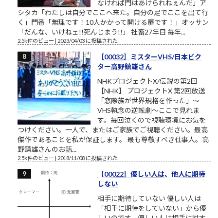
なければ門はあけられねぇんだ」ア
シタカ「わたしは自分でここへ来た。自分の足でここを出て行
く」門番「無理です！10人かかって開ける扉です！」オッサン
「だんな、いけねェ!!死んじまう!!」 社畜27年目 毎年...
2.5k件のビュー
|
2023/04/03 に投稿された
［00032］ミスターVHS/日本ビク
ター高野鎮雄さん
NHKプロジェクトX/伝説の第2回
【NHK】 プロジェクトX 第2回放送
「窓際族が世界規格を作った」～
VHS執念の逆転劇～ここで見れま
す。毎回泣くので視聴環境にお気を
つけください。一人で、またはご家族でご視聴ください。最高
傑作であることを私が保証します。 最も尊敬すべき仕事人。高
野鎮雄さんのお話...
2.5k件のビュー
|
2018/11/08 に投稿された
［00022］優しい人は、他人に期待
しない
相手に期待していない 優しい人は
「相手に期待をしていない」から優
しいのです。優しい人は相手に対す