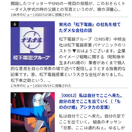
開設したツイッターやSNSの一発目の投稿が、このおそらくト
ーダイ入学式の時の父親との写真というのが、彼の深層心...
2.8k件のビュー
|
2022/12/08 に投稿された
栄光の「松下電器」の社名を捨て
たダメな会社の話
松下電器グループ（1985年）中核会
社は松下電器産業 パナソニックのリ
ストラ ▼おはようございます。企業
のイメージ戦略に関する（昭和後半
生まれ45歳の）筆者があくまで個人
的な意見を自らの発表の場で述べて配信しようとする独善的な
記事です。昔、松下電器産業という大きな会社がありました。
松下幸之助という、...
2.7k件のビュー
|
2021/05/19 に投稿された
［00012］私は自分でここへ来た。
自分の足でここを出ていく（「も
ののけ姫」アシタカの言葉）
私は自分でここへ来た。自分の足で
ここを出ていく。 組長のオッサン
「旦那、ここは通れねぇ。ゆるしが