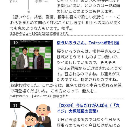
る関心が高い、というのは一見異論
の無いことのようにも見えます。
（思いやり、共感、愛情、相手に喜んで欲しい気持ち・・・こ
れらをまとめて関心と呼ぶことにします）相手への関心が高く
ても鬼のような人もいます。相手...
2.5k件のビュー
|
2023/02/22 に投稿された
桜ういろうさん、Twitter界を引退
桜ういろうさんは、櫻井平さんのご
親戚だそうです ものすごい勢いで、
ツイ消ししているので、そろそろ
Twitter界隈からご退場されるようで
す。召されるのですね。お迎えが来
たのですね。特定されたのですね。
お疲れ様でした。これからは、匿名ではなく本音で喋れる関係
で再登場くださいね。 この方たちって、他人を...
2.4k件のビュー
|
2023/02/14 に投稿された
［00034］今日だけがんばる（「カ
イジ」大槻班長の言葉）
明日から頑張るのではなく今日から
頑張るのでもなく今日だけがんばる