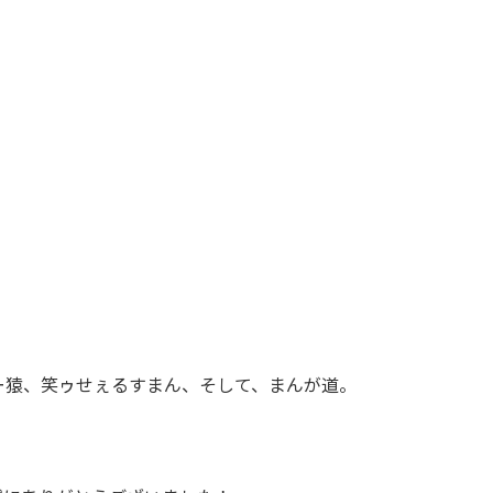
ー猿、笑ゥせぇるすまん、そして、まんが道。