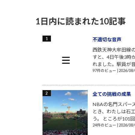
1日内に読まれた10記事
不適切な音声
西鉄天神大牟田線
すと、4日午後3時
れました。駅員が音
97件のビュー
|
2026/0
全ての挑戦の成果
NBAの名門スパー
とき、わたしは石工
う。 ところが101
24件のビュー
|
2026/0