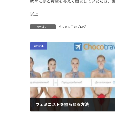
我々に夢と希望を与えて励ましていただき、
以上
ビルメン王のブログ
カテゴリー
前の記事
フェミニストを黙らせる方法
2022-04-06