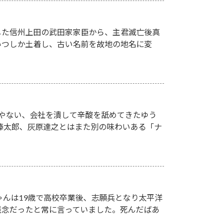
した信州上田の武田家家臣から、主君滅亡後真
いつしか土着し、古い名前を故地の地名に変
人やない、会社を潰して辛酸を舐めてきたゆう
欲棒太郎、灰原達之とはまた別の味わいある「ナ
ゃんは19歳で高校卒業後、志願兵となり太平洋
残念だったと常に言っていました。死んだばあ