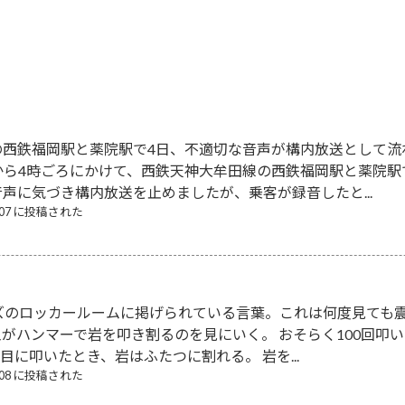
の西鉄福岡駅と薬院駅で4日、不適切な音声が構内放送として流
から4時ごろにかけて、西鉄天神大牟田線の西鉄福岡駅と薬院
声に気づき構内放送を止めましたが、乗客が録音したと...
8/07 に投稿された
ズのロッカールームに掲げられている言葉。これは何度見ても震
がハンマーで岩を叩き割るのを見にいく。 おそらく100回叩
回目に叩いたとき、岩はふたつに割れる。 岩を...
8/08 に投稿された