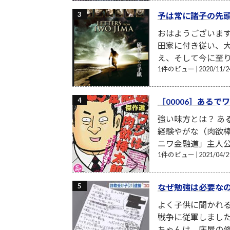
予は常に諸子の先
おはようございま
田家に付き従い、
え、そして今に至り
1件のビュー
|
2020/11
［00006］ある
強い味方とは？ あ
経験やがな（肉欲棒
ニワ金融道」主人公
1件のビュー
|
2021/04
なぜ勉強は必要な
よく子供に聞かれる
戦争に従軍しまし
ちゃんは、床屋の修