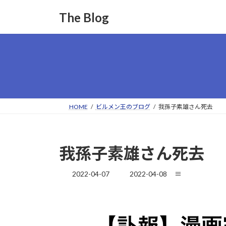
コ
ナ
The Blog
ン
ビ
テ
ゲ
ン
ー
ツ
シ
へ
ョ
ス
ン
キ
に
ッ
移
HOME
ビルメン王のブログ
我孫子素雄さん死去
プ
動
我孫子素雄さん死去
最
2022-04-07
2022-04-08
≡
終
更
新
日
時