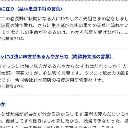
頭に在り（栗林忠道中将の言葉）
すこの春長野に転勤になる人にわたしのご先祖さまの話をしま
大阪夏の陣で敗れ、さらに生き延び九州の果ての天草に流れて
ます わたしの生命が今あるのは、かかる苦難を受けながら、...
/24 に投稿された
でワシには強い味方があるんやからな（肉欲棒太郎の言葉）
るでワシには強い味方があるんやからな それはだれでっか？ 
太郎） 唐突ですが、心に響く言葉です。 クソまで舐めた肉
です。 合同会社鈴木商店の投資運用研修素材「ナ...
/21 に投稿された
のか
なぜ勉強が必要かが分かる話からします 筆者の死んだじいち
た。復員してすぐ働きはじめましたから、勉強できなかった、
行に入り、一生懸命手習いをして覚えたそうで、こちら...