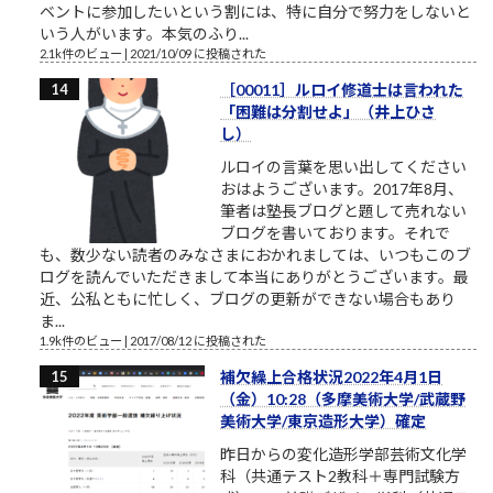
ベントに参加したいという割には、特に自分で努力をしないと
いう人がいます。本気のふり...
2.1k件のビュー
|
2021/10/09 に投稿された
［00011］ルロイ修道士は言われた
「困難は分割せよ」（井上ひさ
し）
ルロイの言葉を思い出してください
おはようございます。2017年8月、
筆者は塾長ブログと題して売れない
ブログを書いております。それで
も、数少ない読者のみなさまにおかれましては、いつもこのブ
ログを読んでいただきまして本当にありがとうございます。最
近、公私ともに忙しく、ブログの更新ができない場合もあり
ま...
1.9k件のビュー
|
2017/08/12 に投稿された
補欠繰上合格状況2022年4月1日
（金）10:28（多摩美術大学/武蔵野
美術大学/東京造形大学）確定
昨日からの変化造形学部芸術文化学
科（共通テスト2教科＋専門試験方