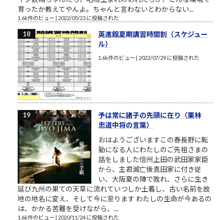
育ったか教えてやんよ。ちゃんと言わないとわからない...
1.6k件のビュー
|
2022/05/23 に投稿された
英進館夏期講習時間割（スケジュー
ル）
1.6k件のビュー
|
2022/07/29 に投稿された
予は常に諸子の先頭に在り（栗林
忠道中将の言葉）
おはようございますこの春長野に転
勤になる人にわたしのご先祖さまの
話をしました信州上田の武田家家臣
から、主君滅亡後真田家に付き従
い、大阪夏の陣で敗れ、さらに生き
延び九州の果ての天草に流れていつしか土着し、古い名前を故
地の地名に変え、そして今に至ります わたしの生命が今あるの
は、かかる苦難を受けながら、...
1.6k件のビュー
|
2020/11/24 に投稿された