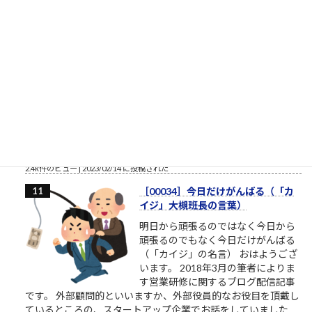
ても鬼のような人もいます。相手...
2.5k件のビュー
|
2023/02/22 に投稿された
桜ういろうさん、Twitter界を引退
桜ういろうさんは、櫻井平さんのご
親戚だそうです ものすごい勢いで、
ツイ消ししているので、そろそろ
Twitter界隈からご退場されるようで
す。召されるのですね。お迎えが来
たのですね。特定されたのですね。
お疲れ様でした。これからは、匿名ではなく本音で喋れる関係
で再登場くださいね。 この方たちって、他人を...
2.4k件のビュー
|
2023/02/14 に投稿された
［00034］今日だけがんばる（「カ
イジ」大槻班長の言葉）
明日から頑張るのではなく今日から
頑張るのでもなく今日だけがんばる
（「カイジ」の名言） おはようござ
います。 2018年3月の筆者によりま
す営業研修に関するブログ配信記事
です。 外部顧問的といいますか、外部役員的なお役目を頂戴し
ているところの、スタートアップ企業でお話をしていました