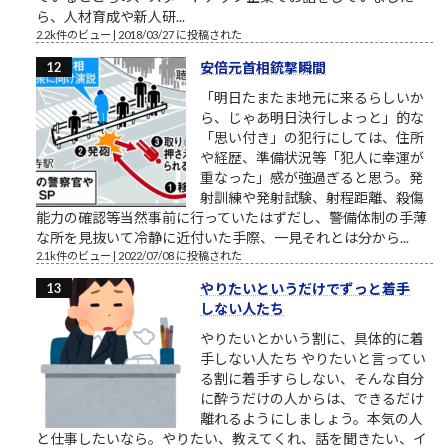
ら、人材育成や新人研...
2.2k件のビュー
|
2018/03/27 に投稿された
安倍元首相銃撃瞬間
「明日たまたま地元に来るらしいか
ら、じゃあ明日決行しよっと」的な
「思い付き」の犯行にしては、住所
や経歴、準備状況等「犯人に幸運が
重なった」感が強過ぎると思う。発
射訓練や発射試験、射程距離、殺傷
能力の確認等当然事前に行っていたはずだし、警備体制の手薄
な所を見抜いて冷静に近付いた手際、一見それとは分から...
2.1k件のビュー
|
2022/07/08 に投稿された
やりたいというだけでずっと着手
しない人たち
やりたいとかいう割に、具体的に着
手しない人たち やりたいと言ってい
る割に着手すらしない、そんな自分
に酔うだけの人からは、できるだけ
離れるようにしましょう。本気の人
と仕事したいなら。やりたい、教えてくれ、話を聞きたい、イ