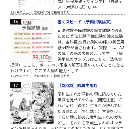
式）5→6基礎デザイン学科（共通テ
スト3教科方式）0→4
1.8k件のビュー
|
2022/04/01 に投稿された
書くスピード（予備試験論文）
司法試験予備試験の論文試験に通る
ために 司法試験予備試験の論文試験
は、各科目22行26列のA4判の解答用
紙×4部が渡されます。 実際には、A3
の厚手の紙の表裏のようです。 （解
答用紙のサンプルはこちら、法務省
提供） ここに、ボールペン限定で解答を書いていくことになる
わけですが、ここで人間の能力として...
1.7k件のビュー
|
2022/06/13 に投稿された
［00023］昭和生まれ
昭和生まれが子供の頃に読んでいた
漫画を見せてやんよ（閲覧注意） こ
れが昭和（後半）生まれが読んでい
た漫画だよ（少年誌！）言葉を少し
くらい話し始めた令和生まれのガキ
ども、それから平成生まれのオンラ
イン妖精ちゃんたち、昭和生まれのおれたちが、どんな環境で