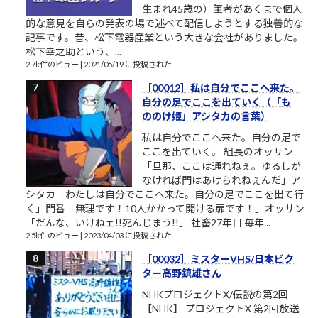
生まれ45歳の）筆者があくまで個人
的な意見を自らの発表の場で述べて配信しようとする独善的な
記事です。昔、松下電器産業という大きな会社がありました。
松下幸之助という、...
2.7k件のビュー
|
2021/05/19 に投稿された
［00012］私は自分でここへ来た。
自分の足でここを出ていく（「も
ののけ姫」アシタカの言葉）
私は自分でここへ来た。自分の足で
ここを出ていく。 組長のオッサン
「旦那、ここは通れねぇ。ゆるしが
なければ門はあけられねぇんだ」ア
シタカ「わたしは自分でここへ来た。自分の足でここを出て行
く」門番「無理です！10人かかって開ける扉です！」オッサン
「だんな、いけねェ!!死んじまう!!」 社畜27年目 毎年...
2.5k件のビュー
|
2023/04/03 に投稿された
［00032］ミスターVHS/日本ビク
ター高野鎮雄さん
NHKプロジェクトX/伝説の第2回
【NHK】 プロジェクトX 第2回放送