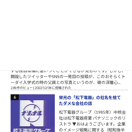
棒太郎、灰原達之とはまた別の味わいある「ナニワ金融道」主
人公です。 合同会社鈴木商店の投資運用研修素材「ナ...
3.6k件のビュー
|
2021/04/21 に投稿された
東大さん、もう少しまともな候補
者を寄越してもらえませんか？（北
九州市長選挙2023）
トーダイ入学式の写真で始まる北九
州市長選挙2023 北九州市長選挙
2023、与党自民党からの候補予定者
がようやく一本化されました。先行
する独自候補に追いつくことができるか見ものです。しかし、
開設したツイッターやSNSの一発目の投稿が、このおそらくト
ーダイ入学式の時の父親との写真というのが、彼の深層心...
2.8k件のビュー
|
2022/12/08 に投稿された
栄光の「松下電器」の社名を捨て
たダメな会社の話
松下電器グループ（1985年）中核会
社は松下電器産業 パナソニックのリ
ストラ ▼おはようございます。企業
のイメージ戦略に関する（昭和後半