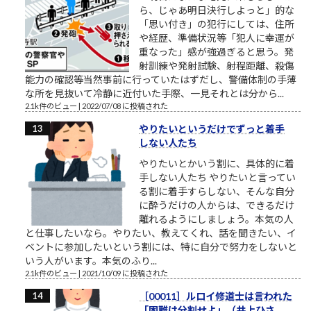
ら、じゃあ明日決行しよっと」的な
「思い付き」の犯行にしては、住所
や経歴、準備状況等「犯人に幸運が
重なった」感が強過ぎると思う。発
射訓練や発射試験、射程距離、殺傷
能力の確認等当然事前に行っていたはずだし、警備体制の手薄
な所を見抜いて冷静に近付いた手際、一見それとは分から...
2.1k件のビュー
|
2022/07/08 に投稿された
やりたいというだけでずっと着手
しない人たち
やりたいとかいう割に、具体的に着
手しない人たち やりたいと言ってい
る割に着手すらしない、そんな自分
に酔うだけの人からは、できるだけ
離れるようにしましょう。本気の人
と仕事したいなら。やりたい、教えてくれ、話を聞きたい、イ
ベントに参加したいという割には、特に自分で努力をしないと
いう人がいます。本気のふり...
2.1k件のビュー
|
2021/10/09 に投稿された
［00011］ルロイ修道士は言われた
「困難は分割せよ」（井上ひさ