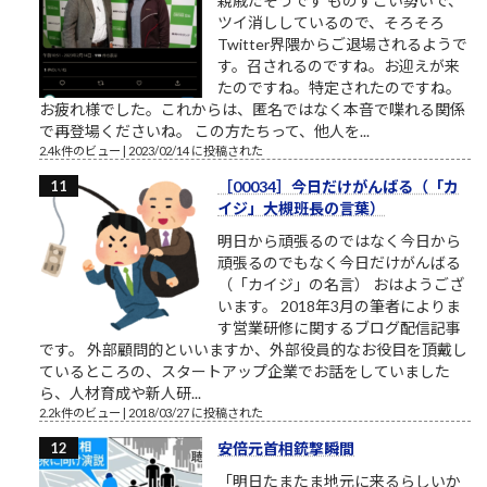
親戚だそうです ものすごい勢いで、
ツイ消ししているので、そろそろ
Twitter界隈からご退場されるようで
す。召されるのですね。お迎えが来
たのですね。特定されたのですね。
お疲れ様でした。これからは、匿名ではなく本音で喋れる関係
で再登場くださいね。 この方たちって、他人を...
2.4k件のビュー
|
2023/02/14 に投稿された
［00034］今日だけがんばる（「カ
イジ」大槻班長の言葉）
明日から頑張るのではなく今日から
頑張るのでもなく今日だけがんばる
（「カイジ」の名言） おはようござ
います。 2018年3月の筆者によりま
す営業研修に関するブログ配信記事
です。 外部顧問的といいますか、外部役員的なお役目を頂戴し
ているところの、スタートアップ企業でお話をしていました
ら、人材育成や新人研...
2.2k件のビュー
|
2018/03/27 に投稿された
安倍元首相銃撃瞬間
「明日たまたま地元に来るらしいか