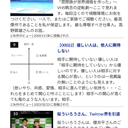
「窓際族が世界規格を作った」～
VHS執念の逆転劇～ここで見れま
す。毎回泣くので視聴環境にお気を
つけください。一人で、またはご家族でご視聴ください。最高
傑作であることを私が保証します。 最も尊敬すべき仕事人。高
野鎮雄さんのお話...
2.5k件のビュー
|
2018/11/08 に投稿された
［00022］優しい人は、他人に期待
しない
相手に期待していない 優しい人は
「相手に期待をしていない」から優
しいのです。優しい人は相手に対す
る関心が高い、というのは一見異論
の無いことのようにも見えます。
（思いやり、共感、愛情、相手に喜んで欲しい気持ち・・・こ
れらをまとめて関心と呼ぶことにします）相手への関心が高く
ても鬼のような人もいます。相手...
2.5k件のビュー
|
2023/02/22 に投稿された
桜ういろうさん、Twitter界を引退
桜ういろうさんは、櫻井平さんのご