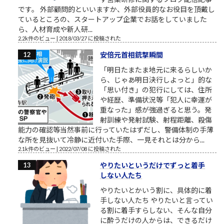
です。 外部顧問的といいますか、外部役員的なお役目を頂戴し
ているところの、スタートアップ企業でお話をしていました
ら、人材育成や新人研...
2.2k件のビュー
|
2018/03/27 に投稿された
安倍元首相銃撃瞬間
「明日たまたま地元に来るらしいか
ら、じゃあ明日決行しよっと」的な
「思い付き」の犯行にしては、住所
や経歴、準備状況等「犯人に幸運が
重なった」感が強過ぎると思う。発
射訓練や発射試験、射程距離、殺傷
能力の確認等当然事前に行っていたはずだし、警備体制の手薄
な所を見抜いて冷静に近付いた手際、一見それとは分から...
2.1k件のビュー
|
2022/07/08 に投稿された
やりたいというだけでずっと着手
しない人たち
やりたいとかいう割に、具体的に着
手しない人たち やりたいと言ってい
る割に着手すらしない、そんな自分
に酔うだけの人からは、できるだけ