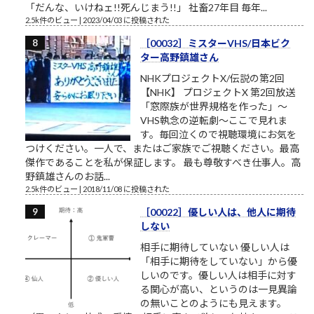
「だんな、いけねェ!!死んじまう!!」 社畜27年目 毎年...
2.5k件のビュー
|
2023/04/03 に投稿された
［00032］ミスターVHS/日本ビク
ター高野鎮雄さん
NHKプロジェクトX/伝説の第2回
【NHK】 プロジェクトX 第2回放送
「窓際族が世界規格を作った」～
VHS執念の逆転劇～ここで見れま
す。毎回泣くので視聴環境にお気を
つけください。一人で、またはご家族でご視聴ください。最高
傑作であることを私が保証します。 最も尊敬すべき仕事人。高
野鎮雄さんのお話...
2.5k件のビュー
|
2018/11/08 に投稿された
［00022］優しい人は、他人に期待
しない
相手に期待していない 優しい人は
「相手に期待をしていない」から優
しいのです。優しい人は相手に対す
る関心が高い、というのは一見異論
の無いことのようにも見えます。