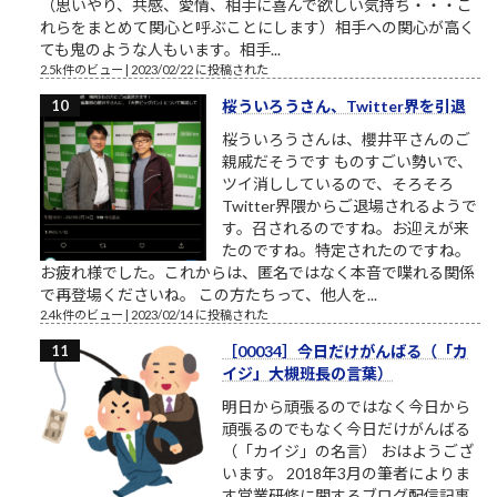
（思いやり、共感、愛情、相手に喜んで欲しい気持ち・・・こ
れらをまとめて関心と呼ぶことにします）相手への関心が高く
ても鬼のような人もいます。相手...
2.5k件のビュー
|
2023/02/22 に投稿された
桜ういろうさん、Twitter界を引退
桜ういろうさんは、櫻井平さんのご
親戚だそうです ものすごい勢いで、
ツイ消ししているので、そろそろ
Twitter界隈からご退場されるようで
す。召されるのですね。お迎えが来
たのですね。特定されたのですね。
お疲れ様でした。これからは、匿名ではなく本音で喋れる関係
で再登場くださいね。 この方たちって、他人を...
2.4k件のビュー
|
2023/02/14 に投稿された
［00034］今日だけがんばる（「カ
イジ」大槻班長の言葉）
明日から頑張るのではなく今日から
頑張るのでもなく今日だけがんばる
（「カイジ」の名言） おはようござ
います。 2018年3月の筆者によりま
す営業研修に関するブログ配信記事