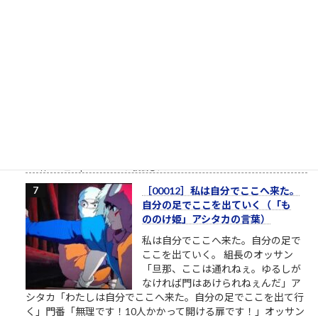
栄光の「松下電器」の社名を捨て
たダメな会社の話
松下電器グループ（1985年）中核会
社は松下電器産業 パナソニックのリ
ストラ ▼おはようございます。企業
のイメージ戦略に関する（昭和後半
生まれ45歳の）筆者があくまで個人
的な意見を自らの発表の場で述べて配信しようとする独善的な
記事です。昔、松下電器産業という大きな会社がありました。
松下幸之助という、...
2.7k件のビュー
|
2021/05/19 に投稿された
［00012］私は自分でここへ来た。
自分の足でここを出ていく（「も
ののけ姫」アシタカの言葉）
私は自分でここへ来た。自分の足で
ここを出ていく。 組長のオッサン
「旦那、ここは通れねぇ。ゆるしが
なければ門はあけられねぇんだ」ア
シタカ「わたしは自分でここへ来た。自分の足でここを出て行
く」門番「無理です！10人かかって開ける扉です！」オッサン