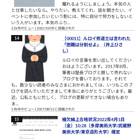
離れるようにしましょう。本気の人
と仕事したいなら。やりたい、教えてくれ、話を聞きたい、イ
ベントに参加したいという割には、特に自分で努力をしないと
いう人がいます。本気のふり...
2.1k件のビュー
|
2021/10/09 に投稿された
［00011］ルロイ修道士は言われた
「困難は分割せよ」（井上ひさ
し）
ルロイの言葉を思い出してください
おはようございます。2017年8月、
筆者は塾長ブログと題して売れない
ブログを書いております。それで
も、数少ない読者のみなさまにおかれましては、いつもこのブ
ログを読んでいただきまして本当にありがとうございます。最
近、公私ともに忙しく、ブログの更新ができない場合もあり
ま...
1.9k件のビュー
|
2017/08/12 に投稿された
補欠繰上合格状況2022年4月1日
（金）10:28（多摩美術大学/武蔵野
美術大学/東京造形大学）確定