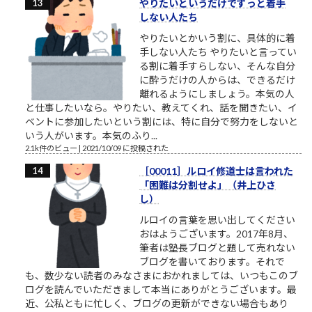
やりたいというだけでずっと着手
しない人たち
やりたいとかいう割に、具体的に着
手しない人たち やりたいと言ってい
る割に着手すらしない、そんな自分
に酔うだけの人からは、できるだけ
離れるようにしましょう。本気の人
と仕事したいなら。やりたい、教えてくれ、話を聞きたい、イ
ベントに参加したいという割には、特に自分で努力をしないと
いう人がいます。本気のふり...
2.1k件のビュー
|
2021/10/09 に投稿された
［00011］ルロイ修道士は言われた
「困難は分割せよ」（井上ひさ
し）
ルロイの言葉を思い出してください
おはようございます。2017年8月、
筆者は塾長ブログと題して売れない
ブログを書いております。それで
も、数少ない読者のみなさまにおかれましては、いつもこのブ
ログを読んでいただきまして本当にありがとうございます。最
近、公私ともに忙しく、ブログの更新ができない場合もあり