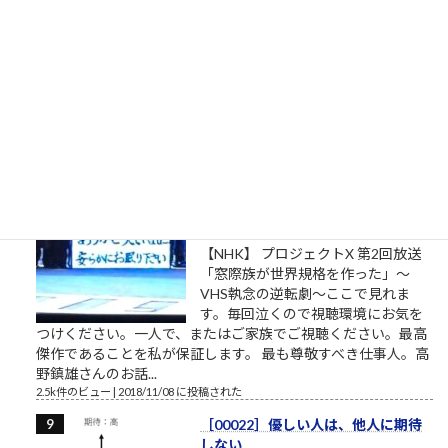
私は自分でここへ来た。自分の足で
ここを出ていく。 組長のオッサン
「旦那、ここは通れねぇ。ゆるしが
なければ門はあけられねぇんだ」ア
シタカ「わたしは自分でここへ来た。自分の足でここを出て行
く」門番「無理です！10人かかって開ける扉です！」オッサン
「だんな、いけねェ!!死んじまう!!」 社畜27年目 毎年...
2.5k件のビュー
|
2023/04/03 に投稿された
［00032］ミスターVHS/日本ビク
ター高野鎮雄さん
NHKプロジェクトX/伝説の第2回
【NHK】 プロジェクトX 第2回放送
「窓際族が世界規格を作った」～
VHS執念の逆転劇～ここで見れま
す。毎回泣くので視聴環境にお気を
つけください。一人で、またはご家族でご視聴ください。最高
傑作であることを私が保証します。 最も尊敬すべき仕事人。高
野鎮雄さんのお話...
2.5k件のビュー
|
2018/11/08 に投稿された
［00022］優しい人は、他人に期待
しない