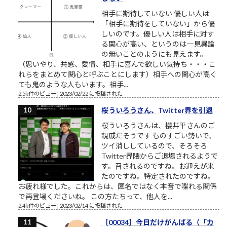
相手に期待していない 優しい人は
「相手に期待をしていない」から優
しいのです。優しい人は相手に対す
る関心が高い、というのは一見異論
の無いことのようにも見えます。
（思いやり、共感、愛情、相手に喜んで欲しい気持ち・・・こ
れらをまとめて関心と呼ぶことにします）相手への関心が高く
ても鬼のような人もいます。相手...
2.5k件のビュー
|
2023/02/22 に投稿された
桜ういろうさん、Twitter界を引退
桜ういろうさんは、櫻井平さんのご
親戚だそうです ものすごい勢いで、
ツイ消ししているので、そろそろ
Twitter界隈からご退場されるようで
す。召されるのですね。お迎えが来
たのですね。特定されたのですね。
お疲れ様でした。これからは、匿名ではなく本音で喋れる関係
で再登場くださいね。 この方たちって、他人を...
2.4k件のビュー
|
2023/02/14 に投稿された
［00034］今日だけがんばる（「カ