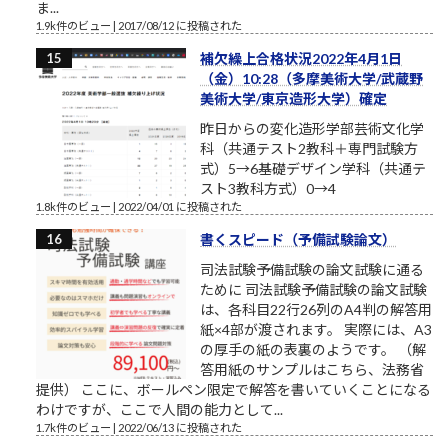
ま...
1.9k件のビュー
|
2017/08/12 に投稿された
補欠繰上合格状況2022年4月1日
（金）10:28（多摩美術大学/武蔵野
美術大学/東京造形大学）確定
昨日からの変化造形学部芸術文化学
科（共通テスト2教科＋専門試験方
式）5→6基礎デザイン学科（共通テ
スト3教科方式）0→4
1.8k件のビュー
|
2022/04/01 に投稿された
書くスピード（予備試験論文）
司法試験予備試験の論文試験に通る
ために 司法試験予備試験の論文試験
は、各科目22行26列のA4判の解答用
紙×4部が渡されます。 実際には、A3
の厚手の紙の表裏のようです。 （解
答用紙のサンプルはこちら、法務省
提供） ここに、ボールペン限定で解答を書いていくことになる
わけですが、ここで人間の能力として...
1.7k件のビュー
|
2022/06/13 に投稿された