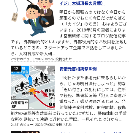
イジ」大槻班長の言葉）
明日から頑張るのではなく今日から
頑張るのでもなく今日だけがんばる
（「カイジ」の名言） おはようござ
います。 2018年3月の筆者によりま
す営業研修に関するブログ配信記事
です。 外部顧問的といいますか、外部役員的なお役目を頂戴し
ているところの、スタートアップ企業でお話をしていました
ら、人材育成や新人研...
2.2k件のビュー
|
2018/03/27 に投稿された
安倍元首相銃撃瞬間
「明日たまたま地元に来るらしいか
ら、じゃあ明日決行しよっと」的な
「思い付き」の犯行にしては、住所
や経歴、準備状況等「犯人に幸運が
重なった」感が強過ぎると思う。発
射訓練や発射試験、射程距離、殺傷
能力の確認等当然事前に行っていたはずだし、警備体制の手薄
な所を見抜いて冷静に近付いた手際、一見それとは分から...
2.1k件のビュー
|
2022/07/08 に投稿された