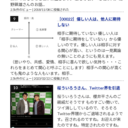
野鎮雄さんのお話...
2.5k件のビュー
|
2018/11/08 に投稿された
［00022］優しい人は、他人に期待
しない
相手に期待していない 優しい人は
「相手に期待をしていない」から優
しいのです。優しい人は相手に対す
る関心が高い、というのは一見異論
の無いことのようにも見えます。
（思いやり、共感、愛情、相手に喜んで欲しい気持ち・・・こ
れらをまとめて関心と呼ぶことにします）相手への関心が高く
ても鬼のような人もいます。相手...
2.5k件のビュー
|
2023/02/22 に投稿された
桜ういろうさん、Twitter界を引退
桜ういろうさんは、櫻井平さんのご
親戚だそうです ものすごい勢いで、
ツイ消ししているので、そろそろ
Twitter界隈からご退場されるようで
す。召されるのですね。お迎えが来
たのですね。特定されたのですね。