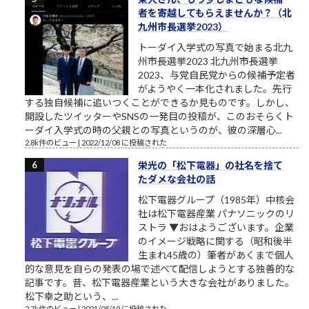
者を寄越してもらえませんか？（北
九州市長選挙2023）
トーダイ入学式の写真で始まる北九
州市長選挙2023 北九州市長選挙
2023、与党自民党からの候補予定者
がようやく一本化されました。先行
する独自候補に追いつくことができるか見ものです。しかし、
開設したツイッターやSNSの一発目の投稿が、このおそらくト
ーダイ入学式の時の父親との写真というのが、彼の深層心...
2.8k件のビュー
|
2022/12/08 に投稿された
栄光の「松下電器」の社名を捨て
たダメな会社の話
松下電器グループ（1985年）中核会
社は松下電器産業 パナソニックのリ
ストラ ▼おはようございます。企業
のイメージ戦略に関する（昭和後半
生まれ45歳の）筆者があくまで個人
的な意見を自らの発表の場で述べて配信しようとする独善的な
記事です。昔、松下電器産業という大きな会社がありました。
松下幸之助という、...
2.7k件のビュー
|
2021/05/19 に投稿された