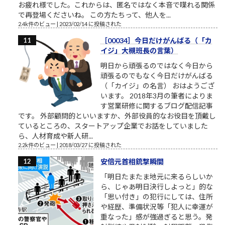
お疲れ様でした。これからは、匿名ではなく本音で喋れる関係
で再登場くださいね。 この方たちって、他人を...
2.4k件のビュー
|
2023/02/14 に投稿された
［00034］今日だけがんばる（「カ
イジ」大槻班長の言葉）
明日から頑張るのではなく今日から
頑張るのでもなく今日だけがんばる
（「カイジ」の名言） おはようござ
います。 2018年3月の筆者によりま
す営業研修に関するブログ配信記事
です。 外部顧問的といいますか、外部役員的なお役目を頂戴し
ているところの、スタートアップ企業でお話をしていました
ら、人材育成や新人研...
2.2k件のビュー
|
2018/03/27 に投稿された
安倍元首相銃撃瞬間
「明日たまたま地元に来るらしいか
ら、じゃあ明日決行しよっと」的な
「思い付き」の犯行にしては、住所
や経歴、準備状況等「犯人に幸運が
重なった」感が強過ぎると思う。発