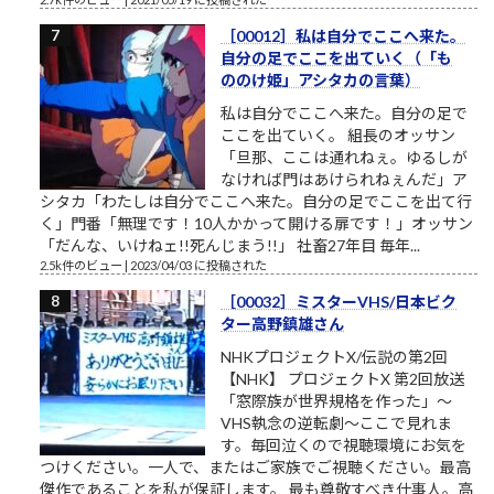
［00012］私は自分でここへ来た。
自分の足でここを出ていく（「も
ののけ姫」アシタカの言葉）
私は自分でここへ来た。自分の足で
ここを出ていく。 組長のオッサン
「旦那、ここは通れねぇ。ゆるしが
なければ門はあけられねぇんだ」ア
シタカ「わたしは自分でここへ来た。自分の足でここを出て行
く」門番「無理です！10人かかって開ける扉です！」オッサン
「だんな、いけねェ!!死んじまう!!」 社畜27年目 毎年...
2.5k件のビュー
|
2023/04/03 に投稿された
［00032］ミスターVHS/日本ビク
ター高野鎮雄さん
NHKプロジェクトX/伝説の第2回
【NHK】 プロジェクトX 第2回放送
「窓際族が世界規格を作った」～
VHS執念の逆転劇～ここで見れま
す。毎回泣くので視聴環境にお気を
つけください。一人で、またはご家族でご視聴ください。最高
傑作であることを私が保証します。 最も尊敬すべき仕事人。高