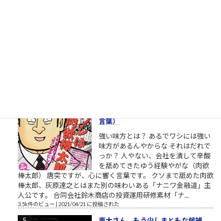
パワハラ家族 実は関西ご出身の第三
東京市在住の、碇ゲンドウさん。エ
ヴァンゲリオンシリーズの重要登場
人物、碇ゲンドウ（いかりげんど
う）は京都大学理学部卒という設定
です。公式には、第弐拾壱話・第２１話 ネルフ、誕生という
章で、1999年、京都大学理学部の教授だった冬月は、興味深い
レポートを書いた学生、碇...
3.9k件のビュー
|
2021/03/11 に投稿された
［00006］あるでワシには強い味方
があるんやからな（肉欲棒太郎の
言葉）
強い味方とは？ あるでワシには強い
味方があるんやからな それはだれで
っか？ 人やない、会社を潰して辛酸
を舐めてきたゆう経験やがな（肉欲
棒太郎） 唐突ですが、心に響く言葉です。 クソまで舐めた肉欲
棒太郎、灰原達之とはまた別の味わいある「ナニワ金融道」主
人公です。 合同会社鈴木商店の投資運用研修素材「ナ...
3.5k件のビュー
|
2021/04/21 に投稿された
東大さん、もう少しまともな候補