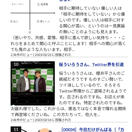
相手に期待していない 優しい人は
「相手に期待をしていない」から優
しいのです。優しい人は相手に対す
る関心が高い、というのは一見異論
の無いことのようにも見えます。
（思いやり、共感、愛情、相手に喜んで欲しい気持ち・・・こ
れらをまとめて関心と呼ぶことにします）相手への関心が高く
ても鬼のような人もいます。相手...
2.5k件のビュー
|
2023/02/22 に投稿された
桜ういろうさん、Twitter界を引退
桜ういろうさんは、櫻井平さんのご
親戚だそうです ものすごい勢いで、
ツイ消ししているので、そろそろ
Twitter界隈からご退場されるようで
す。召されるのですね。お迎えが来
たのですね。特定されたのですね。
お疲れ様でした。これからは、匿名ではなく本音で喋れる関係
で再登場くださいね。 この方たちって、他人を...
2.4k件のビュー
|
2023/02/14 に投稿された
［00034］今日だけがんばる（「カ