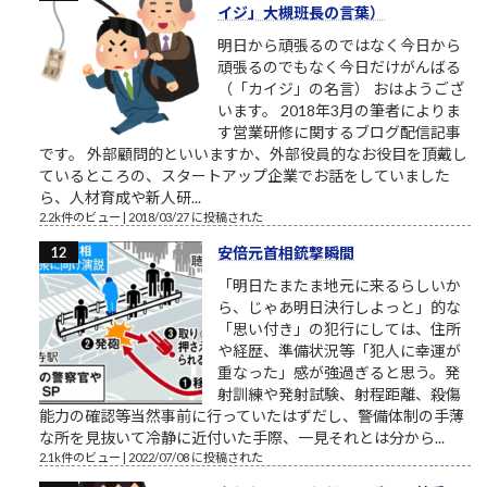
イジ」大槻班長の言葉）
明日から頑張るのではなく今日から
頑張るのでもなく今日だけがんばる
（「カイジ」の名言） おはようござ
います。 2018年3月の筆者によりま
す営業研修に関するブログ配信記事
です。 外部顧問的といいますか、外部役員的なお役目を頂戴し
ているところの、スタートアップ企業でお話をしていました
ら、人材育成や新人研...
2.2k件のビュー
|
2018/03/27 に投稿された
安倍元首相銃撃瞬間
「明日たまたま地元に来るらしいか
ら、じゃあ明日決行しよっと」的な
「思い付き」の犯行にしては、住所
や経歴、準備状況等「犯人に幸運が
重なった」感が強過ぎると思う。発
射訓練や発射試験、射程距離、殺傷
能力の確認等当然事前に行っていたはずだし、警備体制の手薄
な所を見抜いて冷静に近付いた手際、一見それとは分から...
2.1k件のビュー
|
2022/07/08 に投稿された