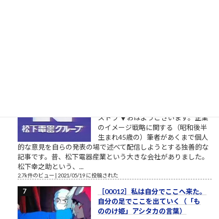
2023、与党自民党からの候補予定者
がようやく一本化されました。先行
する独自候補に追いつくことができるか見ものです。しかし、
開設したツイッターやSNSの一発目の投稿が、このおそらくト
ーダイ入学式の時の父親との写真というのが、彼の深層心...
2.8k件のビュー
|
2022/12/08 に投稿された
栄光の「松下電器」の社名を捨て
たダメな会社の話
松下電器グループ（1985年）中核会
社は松下電器産業 パナソニックのリ
ストラ ▼おはようございます。企業
のイメージ戦略に関する（昭和後半
生まれ45歳の）筆者があくまで個人
的な意見を自らの発表の場で述べて配信しようとする独善的な
記事です。昔、松下電器産業という大きな会社がありました。
松下幸之助という、...
2.7k件のビュー
|
2021/05/19 に投稿された
［00012］私は自分でここへ来た。
自分の足でここを出ていく（「も
ののけ姫」アシタカの言葉）