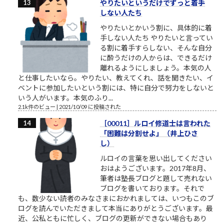
やりたいというだけでずっと着手
しない人たち
やりたいとかいう割に、具体的に着
手しない人たち やりたいと言ってい
る割に着手すらしない、そんな自分
に酔うだけの人からは、できるだけ
離れるようにしましょう。本気の人
と仕事したいなら。やりたい、教えてくれ、話を聞きたい、イ
ベントに参加したいという割には、特に自分で努力をしないと
いう人がいます。本気のふり...
2.1k件のビュー
|
2021/10/09 に投稿された
［00011］ルロイ修道士は言われた
「困難は分割せよ」（井上ひさ
し）
ルロイの言葉を思い出してください
おはようございます。2017年8月、
筆者は塾長ブログと題して売れない
ブログを書いております。それで
も、数少ない読者のみなさまにおかれましては、いつもこのブ
ログを読んでいただきまして本当にありがとうございます。最
近、公私ともに忙しく、ブログの更新ができない場合もあり