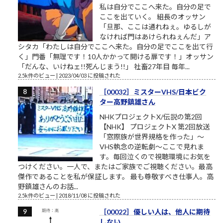
私は自分でここへ来た。自分の足で
ここを出ていく。 組長のオッサン
「旦那、ここは通れねぇ。ゆるしが
なければ門はあけられねぇんだ」ア
シタカ「わたしは自分でここへ来た。自分の足でここを出て行
く」門番「無理です！10人かかって開ける扉です！」オッサン
「だんな、いけねェ!!死んじまう!!」 社畜27年目 毎年...
2.5k件のビュー
|
2023/04/03 に投稿された
［00032］ミスターVHS/日本ビク
ター高野鎮雄さん
NHKプロジェクトX/伝説の第2回
【NHK】 プロジェクトX 第2回放送
「窓際族が世界規格を作った」～
VHS執念の逆転劇～ここで見れま
す。毎回泣くので視聴環境にお気を
つけください。一人で、またはご家族でご視聴ください。最高
傑作であることを私が保証します。 最も尊敬すべき仕事人。高
野鎮雄さんのお話...
2.5k件のビュー
|
2018/11/08 に投稿された
［00022］優しい人は、他人に期待
しない