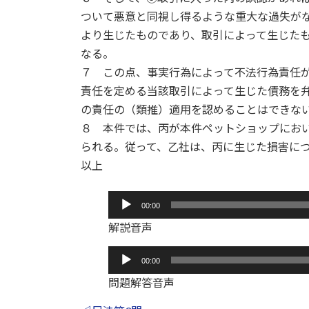
ついて悪意と同視し得るような重大な過失が
より生じたものであり、取引によって生じた
なる。
７ この点、事実行為によって不法行為責任
責任を定める当該取引によって生じた債務を
の責任の（類推）適用を認めることはできな
８ 本件では、丙が本件ペットショップにお
られる。従って、乙社は、丙に生じた損害に
以上
音
00:00
声
解説音声
プ
レ
音
00:00
ー
声
ヤ
問題解答音声
プ
ー
レ