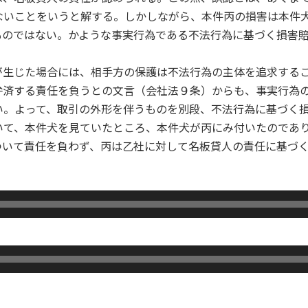
ないことをいうと解する。しかしながら、本件丙の損害は本件
ものではない。かような事実行為である不法行為に基づく損害
が生じた場合には、相手方の保護は不法行為の主体を追求する
弁済する責任を負うとの文言（会社法９条）からも、事実行為
い。よって、取引の外形を伴うものを別段、不法行為に基づく
いて、本件犬を見ていたところ、本件犬が丙にみ付いたのであ
ついて責任を負わず、丙は乙社に対して名板貸人の責任に基づ