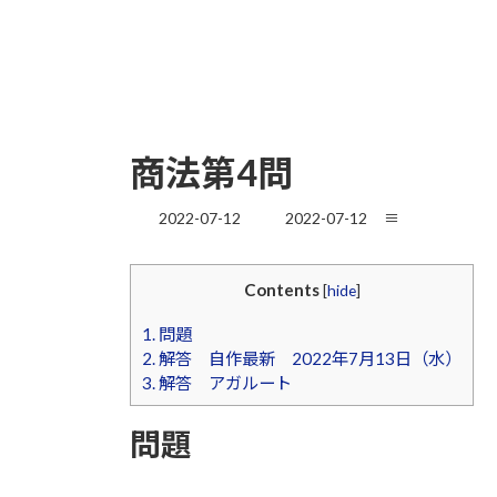
商法第4問
最
2022-07-12
2022-07-12
≡
終
更
新
Contents
[
hide
]
日
時
1.
問題
:
2.
解答 自作最新 2022年7月13日（水）
3.
解答 アガルート
問題