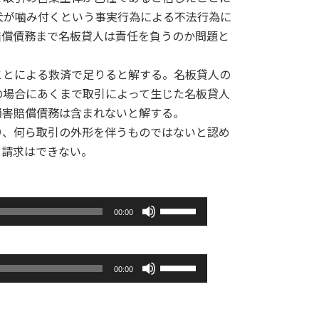
犬が噛み付くという事実行為による不法行為に
賠償債務まで名板貸人は責任を負うのか問題と
ことによる救済で足りると解する。名板貸人の
の場合にあくまで取引によって生じた名板貸人
損害賠償債務は含まれないと解する。
り、何ら取引の外形を伴うものではないと認め
く請求はできない。
ボ
00:00
リ
ュ
ー
ボ
ム
00:00
リ
調
ュ
節
ー
に