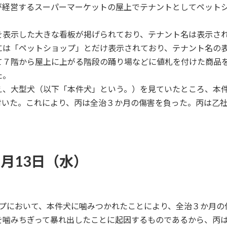
が経営するスーパーマーケットの屋上でテナントとしてペット
を表示した大きな看板が掲げられており、テナント名は表示さ
には「ペットショップ」とだけ表示されており、テナント名の
て７階から屋上に上がる階段の踊り場などに値札を付けた商品
た。
え、大型犬（以下「本件犬」という。）を見ていたところ、本
付いた。これにより、丙は全治３か月の傷害を負った。丙は乙
7月13日（水）
ップにおいて、本件犬に噛みつかれたことにより、全治３か月の
を噛みちぎって暴れ出したことに起因するものであるから、丙