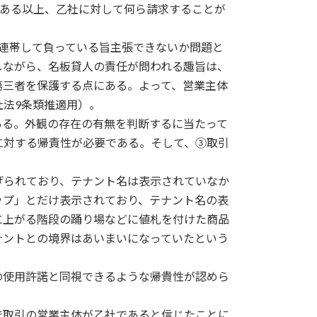
である以上、乙社に対して何ら請求することが
連帯して負っている旨主張できないか問題と
しながら、名板貸人の責任が問われる趣旨は、
第三者を保護する点にある。よって、営業主体
法9条類推適用）。
ある。外観の存在の有無を判断するに当たって
に対する帰責性が必要である。そして、③取引
げられており、テナント名は表示されていなか
ップ」とだけ表示されており、テナント名の表
に上がる階段の踊り場などに値札を付けた商品
ナントとの境界はあいまいになっていたという
の使用許諾と同視できるような帰貴性が認めら
で取引の営業主体が乙社であると信じたことに