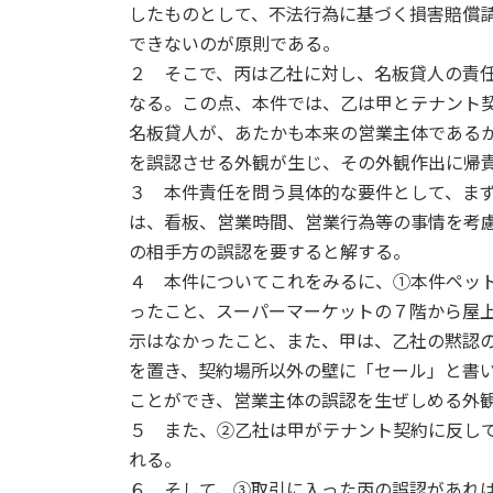
したものとして、不法行為に基づく損害賠償請
できないのが原則である。
２ そこで、丙は乙社に対し、名板貸人の責
なる。この点、本件では、乙は甲とテナント
名板貸人が、あたかも本来の営業主体である
を誤認させる外観が生じ、その外観作出に帰
３ 本件責任を問う具体的な要件として、ま
は、看板、営業時間、営業行為等の事情を考
の相手方の誤認を要すると解する。
４ 本件についてこれをみるに、①本件ペッ
ったこと、スーパーマーケットの７階から屋
示はなかったこと、また、甲は、乙社の黙認
を置き、契約場所以外の壁に「セール」と書
ことができ、営業主体の誤認を生ぜしめる外
５ また、②乙社は甲がテナント契約に反し
れる。
６ そして、③取引に入った丙の誤認があれ