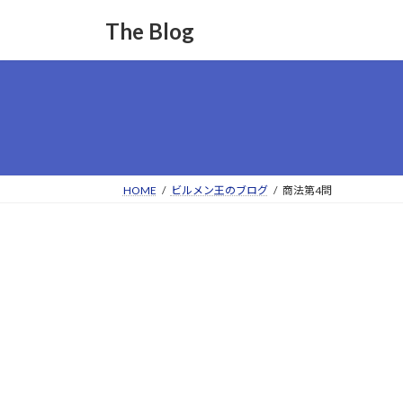
コ
ナ
The Blog
ン
ビ
テ
ゲ
ン
ー
ツ
シ
へ
ョ
ス
ン
キ
に
ッ
移
HOME
ビルメン王のブログ
商法第4問
プ
動