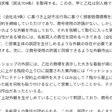
求権（民法709条）を取得する。この点、甲と乙社は別人格
任（会社法9条）に基づき上記不法行為に基づく損害賠償債務を
契約を締結していただけであり、商号使用の許諾がない。しか
かのような外観を作出しており、それを信頼して取引に入った
責性がある場合には、名板貸人の責任を認めるべきである（会社
ず、①営業主体の誤認を生ぜしめるような外観の存在が必要で
慮する。次に、②商号使用の許諾と同視できるような外観作出
トショップの外部には、乙社の商標を表示した大きな看板が掲
上に上がる階段の上り口に設置された案内板には「ペットショ
の下にテナント契約上の場所を大きくはみ出して７階から屋上
いた紙を何枚も貼り付けるなどして営業していたことから、テ
観作出があったといえる。
て上記外観を生ぜしめていることについて黙認しており、商号
ば、名板貸人の責任が認められる。この点、誤認とは、あくま