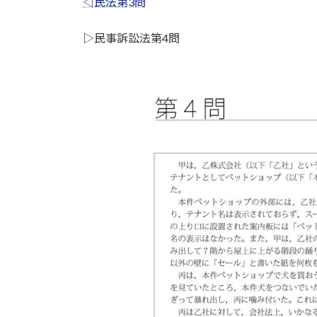
◁民法第3問
ー
ヤ
▷民事訴訟法第4問
ー