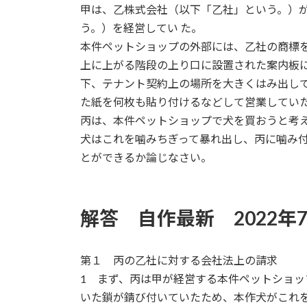
甲は、乙株式会社（以下「乙社」という。）
う。）を経営してい た。
本件ペットショップの外部には、乙社の商標
上に上がる階段の上り口に設置された案内板
下、テナント契約上の場所を大きくはみ出し
た紙を何枚も貼り付けるなどして営業してい
丙は、本件ペットショップで犬を買おうと考
犬はこれを噛みちぎって暴れ出し、丙に噛み
とができるか論じなさい。
解答 自作最新 2022年
第１ 丙の乙社に対する会社法上の請求
1 まず、丙は甲が経営する本件ペットショ
いた鎖が錆び付いていたため、本作犬がこれ