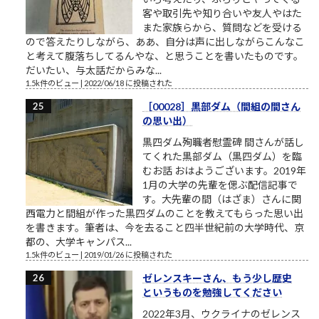
客や取引先や知り合いや友人やはた
また家族らから、質問などを受ける
ので答えたりしながら、ああ、自分は声に出しながらこんなこ
と考えて腹落ちしてるんやな、と思うことを書いたものです。
だいたい、与太話だからみな...
1.5k件のビュー
|
2022/06/18 に投稿された
［00028］黒部ダム（間組の間さん
の思い出）
黒四ダム殉職者慰霊碑 間さんが話し
てくれた黒部ダム（黒四ダム）を臨
むお話 おはようございます。2019年
1月の大学の先輩を偲ぶ配信記事で
す。大先輩の間（はざま）さんに関
西電力と間組が作った黒四ダムのことを教えてもらった思い出
を書きます。筆者は、今を去ること四半世紀前の大学時代、京
都の、大学キャンパス...
1.5k件のビュー
|
2019/01/26 に投稿された
ゼレンスキーさん、もう少し歴史
というものを勉強してください
2022年3月、ウクライナのゼレンス