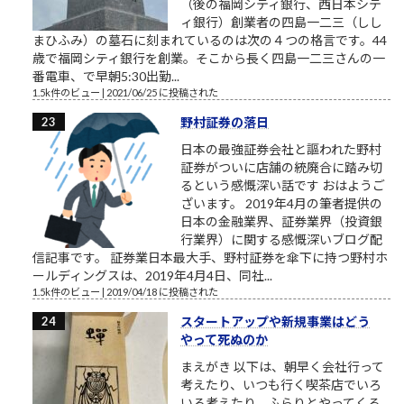
（後の福岡シティ銀行、西日本シテ
ィ銀行）創業者の四島一二三（しし
まひふみ）の墓石に刻まれているのは次の４つの格言です。44
歳で福岡シティ銀行を創業。そこから長く四島一二三さんの一
番電車、で早朝5:30出勤...
1.5k件のビュー
|
2021/06/25 に投稿された
野村証券の落日
日本の最強証券会社と謳われた野村
証券がついに店舗の統廃合に踏み切
るという感慨深い話です おはようご
ざいます。 2019年4月の筆者提供の
日本の金融業界、証券業界（投資銀
行業界）に関する感慨深いブログ配
信記事です。 証券業日本最大手、野村証券を傘下に持つ野村ホ
ールディングスは、2019年4月4日、同社...
1.5k件のビュー
|
2019/04/18 に投稿された
スタートアップや新規事業はどう
やって死ぬのか
まえがき 以下は、朝早く会社行って
考えたり、いつも行く喫茶店でいろ
いろ考えたり、ふらりとやってくる