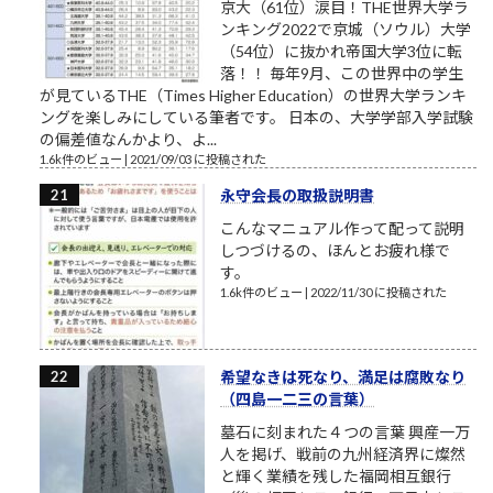
京大（61位）涙目！THE世界大学ラ
ンキング2022で京城（ソウル）大学
（54位）に抜かれ帝国大学3位に転
落！！ 毎年9月、この世界中の学生
が見ているTHE（Times Higher Education）の世界大学ランキ
ングを楽しみにしている筆者です。 日本の、大学学部入学試験
の偏差値なんかより、よ...
1.6k件のビュー
|
2021/09/03 に投稿された
永守会長の取扱説明書
こんなマニュアル作って配って説明
しつづけるの、ほんとお疲れ様で
す。
1.6k件のビュー
|
2022/11/30 に投稿された
希望なきは死なり、満足は腐敗なり
（四島一二三の言葉）
墓石に刻まれた４つの言葉 興産一万
人を掲げ、戦前の九州経済界に燦然
と輝く業績を残した福岡相互銀行