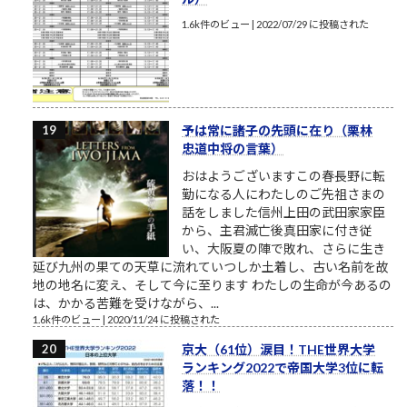
1.6k件のビュー
|
2022/07/29 に投稿された
予は常に諸子の先頭に在り（栗林
忠道中将の言葉）
おはようございますこの春長野に転
勤になる人にわたしのご先祖さまの
話をしました信州上田の武田家家臣
から、主君滅亡後真田家に付き従
い、大阪夏の陣で敗れ、さらに生き
延び九州の果ての天草に流れていつしか土着し、古い名前を故
地の地名に変え、そして今に至ります わたしの生命が今あるの
は、かかる苦難を受けながら、...
1.6k件のビュー
|
2020/11/24 に投稿された
京大（61位）涙目！THE世界大学
ランキング2022で帝国大学3位に転
落！！