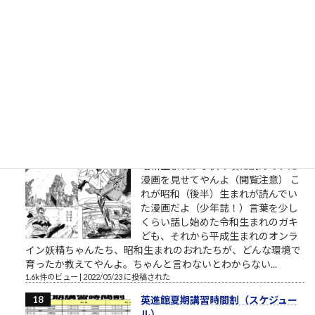
司法試験予備試験の論文試験に通る
ために 司法試験予備試験の論文試験
は、各科目22行26列のA4判の解答用
紙×4部が渡されます。 実際には、A3
の厚手の紙の表裏のようです。 （解
答用紙のサンプルはこちら、法務省
提供） ここに、ボールペン限定で解答を書いていくことになる
わけですが、ここで人間の能力として...
1.7k件のビュー
|
2022/06/13 に投稿された
［00023］昭和生まれ
昭和生まれが子供の頃に読んでいた
漫画を見せてやんよ（閲覧注意） こ
れが昭和（後半）生まれが読んでい
た漫画だよ（少年誌！）言葉を少し
くらい話し始めた令和生まれのガキ
ども、それから平成生まれのオンラ
イン妖精ちゃんたち、昭和生まれのおれたちが、どんな環境で
育ったか教えてやんよ。ちゃんと言わないとわからない...
1.6k件のビュー
|
2022/05/23 に投稿された
英進館夏期講習時間割（スケジュー
ル）