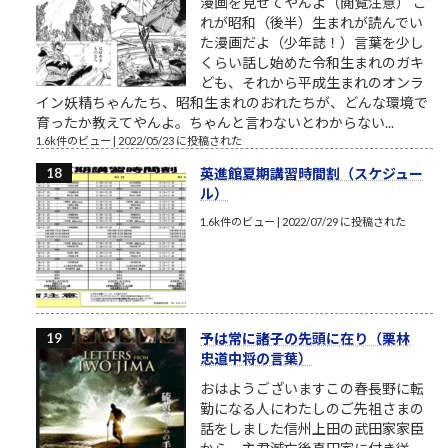
漫画を見せてやんよ（閲覧注意） こ
れが昭和（後半）生まれが読んでい
た漫画だよ（少年誌！）言葉を少し
くらい話し始めた令和生まれのガキ
ども、それから平成生まれのオンラ
イン妖精ちゃんたち、昭和生まれのおれたちが、どんな環境で
育ったか教えてやんよ。ちゃんと言わないとわからない...
1.6k件のビュー
|
2022/05/23 に投稿された
英進館夏期講習時間割（スケジュー
ル）
1.6k件のビュー
|
2022/07/29 に投稿された
予は常に諸子の先頭に在り（栗林
忠道中将の言葉）
おはようございますこの春長野に転
勤になる人にわたしのご先祖さまの
話をしました信州上田の武田家家臣