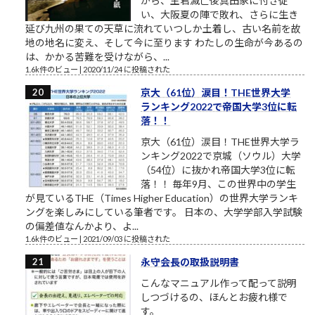
から、主君滅亡後真田家に付き従
い、大阪夏の陣で敗れ、さらに生き
延び九州の果ての天草に流れていつしか土着し、古い名前を故
地の地名に変え、そして今に至ります わたしの生命が今あるの
は、かかる苦難を受けながら、...
1.6k件のビュー
|
2020/11/24 に投稿された
京大（61位）涙目！THE世界大学
ランキング2022で帝国大学3位に転
落！！
京大（61位）涙目！THE世界大学ラ
ンキング2022で京城（ソウル）大学
（54位）に抜かれ帝国大学3位に転
落！！ 毎年9月、この世界中の学生
が見ているTHE（Times Higher Education）の世界大学ランキ
ングを楽しみにしている筆者です。 日本の、大学学部入学試験
の偏差値なんかより、よ...
1.6k件のビュー
|
2021/09/03 に投稿された
永守会長の取扱説明書
こんなマニュアル作って配って説明
しつづけるの、ほんとお疲れ様で
す。