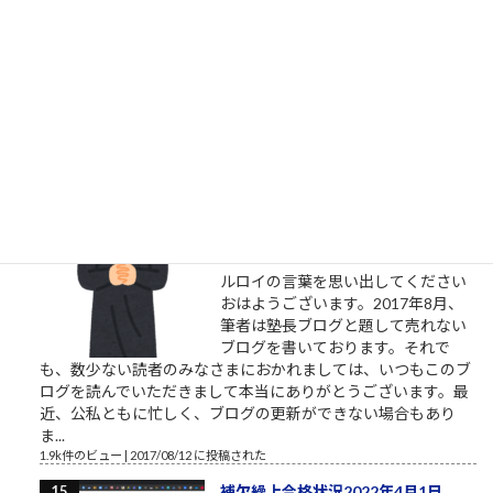
手しない人たち やりたいと言ってい
る割に着手すらしない、そんな自分
に酔うだけの人からは、できるだけ
離れるようにしましょう。本気の人
と仕事したいなら。やりたい、教えてくれ、話を聞きたい、イ
ベントに参加したいという割には、特に自分で努力をしないと
いう人がいます。本気のふり...
2.1k件のビュー
|
2021/10/09 に投稿された
［00011］ルロイ修道士は言われた
「困難は分割せよ」（井上ひさ
し）
ルロイの言葉を思い出してください
おはようございます。2017年8月、
筆者は塾長ブログと題して売れない
ブログを書いております。それで
も、数少ない読者のみなさまにおかれましては、いつもこのブ
ログを読んでいただきまして本当にありがとうございます。最
近、公私ともに忙しく、ブログの更新ができない場合もあり
ま...
1.9k件のビュー
|
2017/08/12 に投稿された
補欠繰上合格状況2022年4月1日