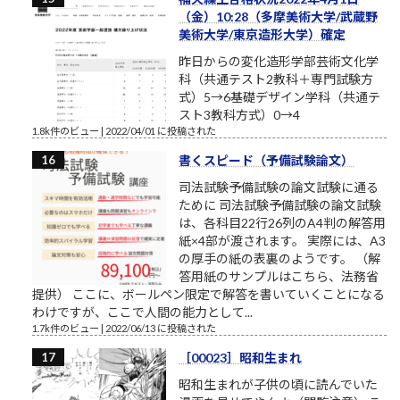
（金）10:28（多摩美術大学/武蔵野
美術大学/東京造形大学）確定
昨日からの変化造形学部芸術文化学
科（共通テスト2教科＋専門試験方
式）5→6基礎デザイン学科（共通テ
スト3教科方式）0→4
1.8k件のビュー
|
2022/04/01 に投稿された
書くスピード（予備試験論文）
司法試験予備試験の論文試験に通る
ために 司法試験予備試験の論文試験
は、各科目22行26列のA4判の解答用
紙×4部が渡されます。 実際には、A3
の厚手の紙の表裏のようです。 （解
答用紙のサンプルはこちら、法務省
提供） ここに、ボールペン限定で解答を書いていくことになる
わけですが、ここで人間の能力として...
1.7k件のビュー
|
2022/06/13 に投稿された
［00023］昭和生まれ
昭和生まれが子供の頃に読んでいた