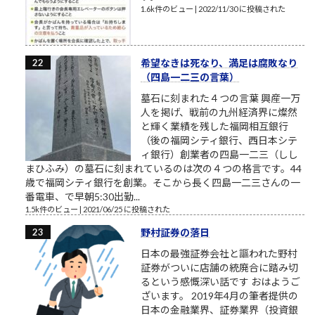
1.6k件のビュー
|
2022/11/30 に投稿された
希望なきは死なり、満足は腐敗なり
（四島一二三の言葉）
墓石に刻まれた４つの言葉 興産一万
人を掲げ、戦前の九州経済界に燦然
と輝く業績を残した福岡相互銀行
（後の福岡シティ銀行、西日本シテ
ィ銀行）創業者の四島一二三（しし
まひふみ）の墓石に刻まれているのは次の４つの格言です。44
歳で福岡シティ銀行を創業。そこから長く四島一二三さんの一
番電車、で早朝5:30出勤...
1.5k件のビュー
|
2021/06/25 に投稿された
野村証券の落日
日本の最強証券会社と謳われた野村
証券がついに店舗の統廃合に踏み切
るという感慨深い話です おはようご
ざいます。 2019年4月の筆者提供の
日本の金融業界、証券業界（投資銀