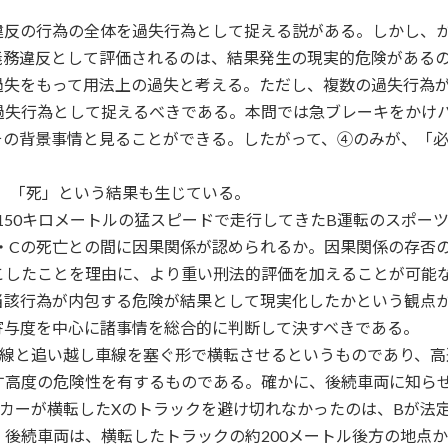
違反の行為の全体を過失行為として捉える説がある。しかし、
義務違反として評価されるのは、結果発生の現実的危険がある
過失をもって用法上の過失と考える。ただし、複数の過失行為
過失行為として捉えるべきである。本問では急ブレーキをかけ
その背景事情と見ることができる。したがって、④のみが、「
、「死」という結果も生じている。
150キロメートルの猛スピードで走行してきたB運転のスポー
・Cの死亡との間に因果関係が認められるか。因果関係の存否
こしたことを理由に、より重い刑法的評価を加えることが可能
当該行為が内包する危険が結果として現実化したかという観点
寄与度を中心に諸事情を総合的に判断して決すべきである。
車線と追い越し車線を塞ぐ形で横転させるというものであり、高
す高度の危険性を有するものである。確かに、後続車両に知ら
カーが横転したXのトラックを避け切れなかったのは、Bが法定
後続車両は、横転したトラックの約200メートル後方の地点