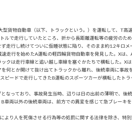
）
、大型貨物自動車（以下、トラックという。）を運転して、T高
ートルで走行していたところ、折から長距離運転等の疲労のた
ず走行し続けてついに仮睡状態に陥り、そのまま約1.2キロ
減速走行を始めたA運転の軽四輪貨物自動車を発見した。Xは、
ラックは走行車線と追い越し車線を塞ぐかたちで横転した。X
アを何とか開けて抜け出てトラックから離れ、後続車両に事故
猛スピードで走行してきたB運転のスポーツカーが横転したトラ
となっており、事故発生当時、辺りは日の出前の薄明で、後続
、B車両以外の後続車両は、前方での異変を感じて急ブレーキ
転により人を死傷させる行為等の処罰に関する法律を除き、特別