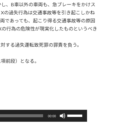
かし、B車以外の車両も、急ブレーキをかけス
Xの過失行為は交通事故等を引き起こしかね
車両であっても、起こり得る交通事故等の原因
Xの行為の危険性が現実化したものというべき
に対する過失運転致死罪の罪責を負う。
1項前段）となる。
ボ
00:00
リ
ュ
ー