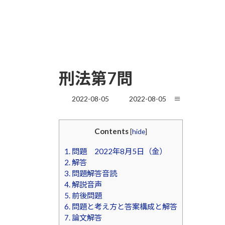
刑法第7問
最
2022-08-05
2022-08-05
≡
終
更
新
Contents
[
hide
]
日
時
1.
問題 2022年8月5日（金）
:
2.
解答
3.
問題解答音読
4.
解説音声
5.
前後問題
6.
問題と考え方と答案構成と解答
7.
論文解答