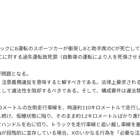
ックにB運転のスポーツカーが衝突しBと助手席のCが死亡し
Cに対する過失運転致死罪（自動車の運転により人を死傷させ
が問題となる。
、注意義務違反を意味すると解すべきである。法律上要求され
として違法性を阻却するべきである。そして、構成要件は違法
ロメートルの左側走行車線を、時速約110キロメートルで走行
続け、仮睡状態に陥り、そのまま約1.2キロメートルばかり進
けハンドルを右に切り、トラックを走行車線と追い越し車線を
為が段階的に並存している場合、Xのいかなる行為を「必要な