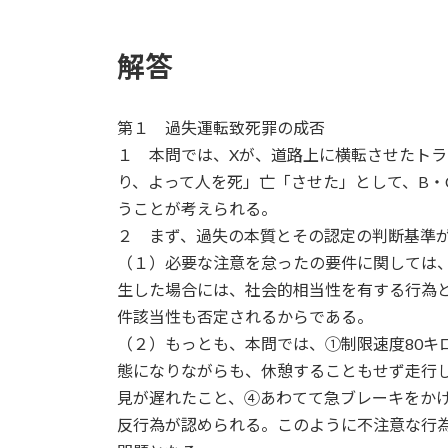
解答
第１ 過失運転致死罪の成否
１ 本問では、Xが、道路上に横転させたトラ
り、よって人を死」亡「させた」として、B・
うことが考えられる。
２ まず、過失の本質とその認定の判断基準
（１）必要な注意を怠ったの要件に関しては
生した場合には、社会的相当性を有する行為
件該当性も否定されるからである。
（２）もっとも、本問では、①制限速度80キ
態になりながらも、休憩することもせず走行し
見が遅れたこと、④あわてて急ブレーキをか
反行為が認められる。このように不注意な行