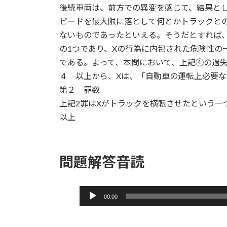
後続車両は、前方での異変を感じて、結果と
ピードを最大限に落として何とかトラックと
ないものであったといえる。そうだとすれば
の1つであり、Xの行為に内包された危険性の
である。よって、本問において、上記④の過失
４ 以上から、Xは、「自動車の運転上必要な
第２ 罪数
上記2罪はXがトラックを横転させたという一
以上
問題解答音読
音
00:00
声
プ