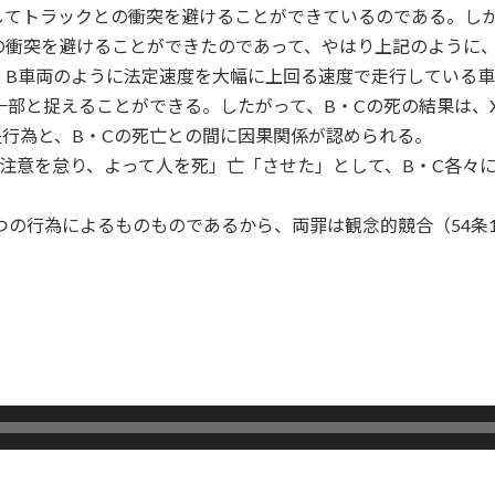
してトラックとの衝突を避けることができているのである。し
の衝突を避けることができたのであって、やはり上記のように、
、B車両のように法定速度を大幅に上回る速度で走行している
一部と捉えることができる。したがって、B・Cの死の結果は、
行為と、B・Cの死亡との間に因果関係が認められる。
注意を怠り、よって人を死」亡「させた」として、B・C各々
つの行為によるものものであるから、両罪は観念的競合（54条