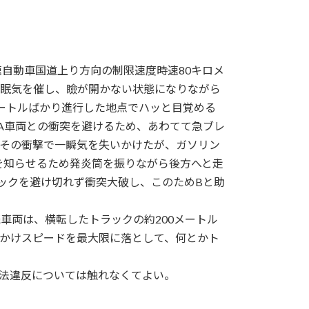
速自動車国道上り方向の制限速度時速80キロメ
め眠気を催し、瞼が開かない状態になりながら
メートルばかり進行した地点でハッと目覚める
A車両との衝突を避けるため、あわてて急ブレ
はその衝撃で一瞬気を失いかけたが、ガソリン
を知らせるため発炎筒を振りながら後方へと走
ックを避け切れず衝突大破し、このためBと助
車両は、横転したトラックの約200メートル
をかけスピードを最大限に落として、何とかト
法違反については触れなくてよい。