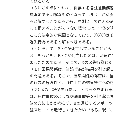
問題となる。
（３）この点について、併存する各注意義務
無限定で不明確なものとなってしまう。注意
ると解すべきであるから、原則として直近の
して捉えることができない場合には、全体を
こした決定的な原因となっており、①②③は
過失行為であると解すべきである。
（４）そして、B・Cが死亡していることから
３ もっとも、B・Cが死亡したのは、時速約
破したためである。そこで、Xの過失行為とB
（１）因果関係は、当該行為が結果を引き起
の問題である。そこで、因果関係の存否は、
の行為の危険性と、介在事情の結果発生への
（２）Xの上記過失行為は、トラックを走行
は、死亡事故のような交通事故等を引き起こ
始めたにもかかわらず、Bの運転するスポーツ
猛スピードで走行してきたためである。現に、