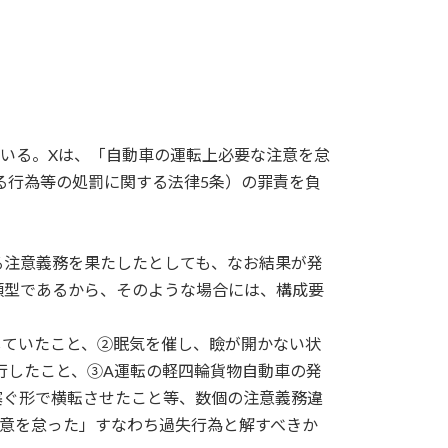
ている。Xは、「自動車の運転上必要な注意を怠
る行為等の処罰に関する法律5条）の罪責を負
る注意義務を果たしたとしても、なお結果が発
類型であるから、そのような場合には、構成要
していたこと、②眠気を催し、瞼が開かない状
行したこと、③A運転の軽四輪貨物自動車の発
塞ぐ形で横転させたこと等、数個の注意義務違
注意を怠った」すなわち過失行為と解すべきか