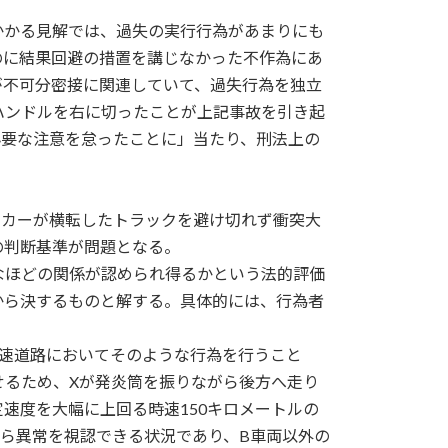
かかる見解では、過失の実行行為があまりにも
のに結果回避の措置を講じなかった不作為にあ
が不可分密接に関連していて、過失行為を独立
ハンドルを右に切ったことが上記事故を引き起
必要な注意を怠ったことに」当たり、刑法上の
ツカーが横転したトラックを避け切れず衝突大
の判断基準が問題となる。
なほどの関係が認められ得るかという法的評価
から決するものと解する。具体的には、行為者
速道路においてそのような行為を行うこと
せるため、Xが発炎筒を振りながら後方へ走り
速度を大幅に上回る時速150キロメートルの
から異常を視認できる状況であり、B車両以外の