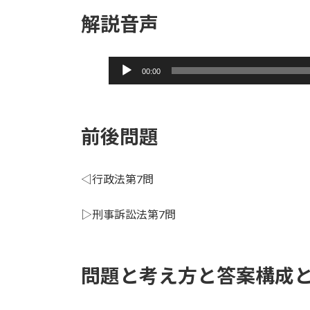
レ
解説音声
ー
ヤ
ー
音
00:00
声
プ
レ
前後問題
ー
ヤ
ー
◁行政法第7問
▷刑事訴訟法第7問
問題と考え方と答案構成