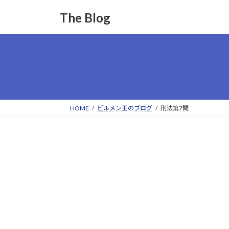
コ
ナ
The Blog
ン
ビ
テ
ゲ
ン
ー
ツ
シ
へ
ョ
ス
ン
キ
に
ッ
移
HOME
ビルメン王のブログ
刑法第7問
プ
動