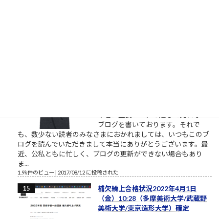
離れるようにしましょう。本気の人
と仕事したいなら。やりたい、教えてくれ、話を聞きたい、イ
ベントに参加したいという割には、特に自分で努力をしないと
いう人がいます。本気のふり...
2.1k件のビュー
|
2021/10/09 に投稿された
［00011］ルロイ修道士は言われた
「困難は分割せよ」（井上ひさ
し）
ルロイの言葉を思い出してください
おはようございます。2017年8月、
筆者は塾長ブログと題して売れない
ブログを書いております。それで
も、数少ない読者のみなさまにおかれましては、いつもこのブ
ログを読んでいただきまして本当にありがとうございます。最
近、公私ともに忙しく、ブログの更新ができない場合もあり
ま...
1.9k件のビュー
|
2017/08/12 に投稿された
補欠繰上合格状況2022年4月1日
（金）10:28（多摩美術大学/武蔵野
美術大学/東京造形大学）確定