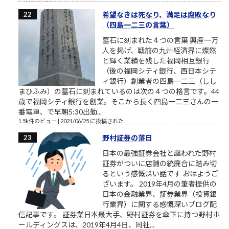
希望なきは死なり、満足は腐敗なり
（四島一二三の言葉）
墓石に刻まれた４つの言葉 興産一万
人を掲げ、戦前の九州経済界に燦然
と輝く業績を残した福岡相互銀行
（後の福岡シティ銀行、西日本シテ
ィ銀行）創業者の四島一二三（しし
まひふみ）の墓石に刻まれているのは次の４つの格言です。44
歳で福岡シティ銀行を創業。そこから長く四島一二三さんの一
番電車、で早朝5:30出勤...
1.5k件のビュー
|
2021/06/25 に投稿された
野村証券の落日
日本の最強証券会社と謳われた野村
証券がついに店舗の統廃合に踏み切
るという感慨深い話です おはようご
ざいます。 2019年4月の筆者提供の
日本の金融業界、証券業界（投資銀
行業界）に関する感慨深いブログ配
信記事です。 証券業日本最大手、野村証券を傘下に持つ野村ホ
ールディングスは、2019年4月4日、同社...