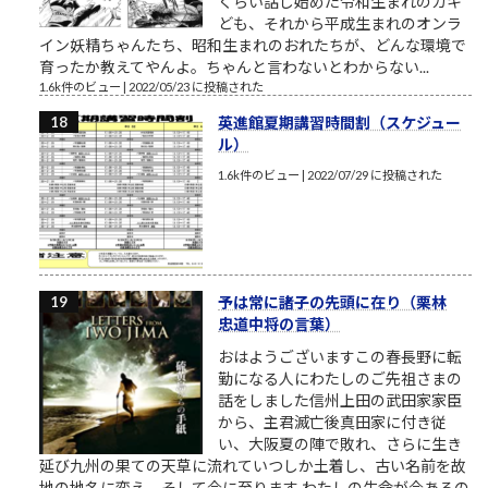
くらい話し始めた令和生まれのガキ
ども、それから平成生まれのオンラ
イン妖精ちゃんたち、昭和生まれのおれたちが、どんな環境で
育ったか教えてやんよ。ちゃんと言わないとわからない...
1.6k件のビュー
|
2022/05/23 に投稿された
英進館夏期講習時間割（スケジュー
ル）
1.6k件のビュー
|
2022/07/29 に投稿された
予は常に諸子の先頭に在り（栗林
忠道中将の言葉）
おはようございますこの春長野に転
勤になる人にわたしのご先祖さまの
話をしました信州上田の武田家家臣
から、主君滅亡後真田家に付き従
い、大阪夏の陣で敗れ、さらに生き
延び九州の果ての天草に流れていつしか土着し、古い名前を故
地の地名に変え、そして今に至ります わたしの生命が今あるの