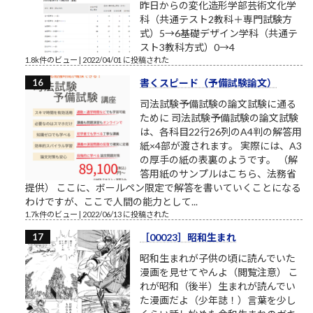
昨日からの変化造形学部芸術文化学
科（共通テスト2教科＋専門試験方
式）5→6基礎デザイン学科（共通テ
スト3教科方式）0→4
1.8k件のビュー
|
2022/04/01 に投稿された
書くスピード（予備試験論文）
司法試験予備試験の論文試験に通る
ために 司法試験予備試験の論文試験
は、各科目22行26列のA4判の解答用
紙×4部が渡されます。 実際には、A3
の厚手の紙の表裏のようです。 （解
答用紙のサンプルはこちら、法務省
提供） ここに、ボールペン限定で解答を書いていくことになる
わけですが、ここで人間の能力として...
1.7k件のビュー
|
2022/06/13 に投稿された
［00023］昭和生まれ
昭和生まれが子供の頃に読んでいた
漫画を見せてやんよ（閲覧注意） こ
れが昭和（後半）生まれが読んでい
た漫画だよ（少年誌！）言葉を少し