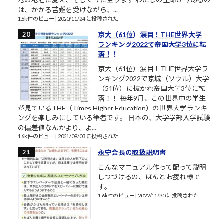
は、かかる苦難を受けながら、...
1.6k件のビュー
|
2020/11/24 に投稿された
京大（61位）涙目！THE世界大学
ランキング2022で帝国大学3位に転
落！！
京大（61位）涙目！THE世界大学ラ
ンキング2022で京城（ソウル）大学
（54位）に抜かれ帝国大学3位に転
落！！ 毎年9月、この世界中の学生
が見ているTHE（Times Higher Education）の世界大学ランキ
ングを楽しみにしている筆者です。 日本の、大学学部入学試験
の偏差値なんかより、よ...
1.6k件のビュー
|
2021/09/03 に投稿された
永守会長の取扱説明書
こんなマニュアル作って配って説明
しつづけるの、ほんとお疲れ様で
す。
1.6k件のビュー
|
2022/11/30 に投稿された