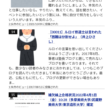
に酔うだけの人からは、できるだけ
離れるようにしましょう。本気の人
と仕事したいなら。やりたい、教えてくれ、話を聞きたい、イ
ベントに参加したいという割には、特に自分で努力をしないと
いう人がいます。本気のふり...
2.1k件のビュー
|
2021/10/09 に投稿された
［00011］ルロイ修道士は言われた
「困難は分割せよ」（井上ひさ
し）
ルロイの言葉を思い出してください
おはようございます。2017年8月、
筆者は塾長ブログと題して売れない
ブログを書いております。それで
も、数少ない読者のみなさまにおかれましては、いつもこのブ
ログを読んでいただきまして本当にありがとうございます。最
近、公私ともに忙しく、ブログの更新ができない場合もあり
ま...
1.9k件のビュー
|
2017/08/12 に投稿された
補欠繰上合格状況2022年4月1日
（金）10:28（多摩美術大学/武蔵野
美術大学/東京造形大学）確定