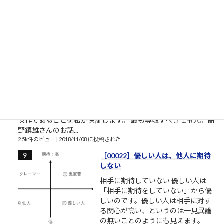
「だんな、いけねェ!!死んじまう!!」 社畜27年目 毎年...
2.5k件のビュー
|
2023/04/03 に投稿された
［00032］ミスターVHS/日本ビク
ター高野鎮雄さん
NHKプロジェクトX/伝説の第2回
【NHK】 プロジェクトX 第2回放送
「窓際族が世界規格を作った」～
VHS執念の逆転劇～ここで見れま
す。毎回泣くので視聴環境にお気を
つけください。一人で、またはご家族でご視聴ください。最高
傑作であることを私が保証します。 最も尊敬すべき仕事人。高
野鎮雄さんのお話...
2.5k件のビュー
|
2018/11/08 に投稿された
［00022］優しい人は、他人に期待
しない
相手に期待していない 優しい人は
「相手に期待をしていない」から優
しいのです。優しい人は相手に対す
る関心が高い、というのは一見異論
の無いことのようにも見えます。