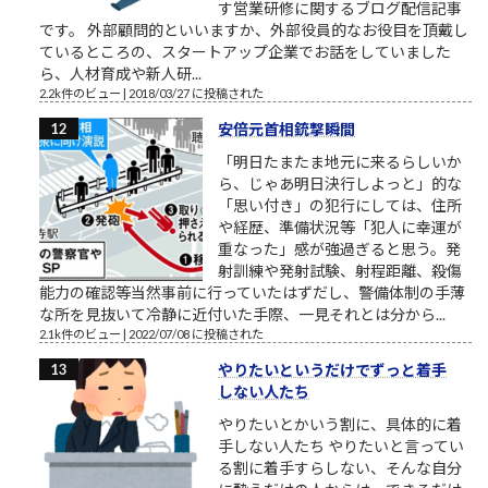
す営業研修に関するブログ配信記事
です。 外部顧問的といいますか、外部役員的なお役目を頂戴し
ているところの、スタートアップ企業でお話をしていました
ら、人材育成や新人研...
2.2k件のビュー
|
2018/03/27 に投稿された
安倍元首相銃撃瞬間
「明日たまたま地元に来るらしいか
ら、じゃあ明日決行しよっと」的な
「思い付き」の犯行にしては、住所
や経歴、準備状況等「犯人に幸運が
重なった」感が強過ぎると思う。発
射訓練や発射試験、射程距離、殺傷
能力の確認等当然事前に行っていたはずだし、警備体制の手薄
な所を見抜いて冷静に近付いた手際、一見それとは分から...
2.1k件のビュー
|
2022/07/08 に投稿された
やりたいというだけでずっと着手
しない人たち
やりたいとかいう割に、具体的に着
手しない人たち やりたいと言ってい
る割に着手すらしない、そんな自分