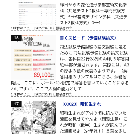
昨日からの変化造形学部芸術文化学
科（共通テスト2教科＋専門試験方
式）5→6基礎デザイン学科（共通テ
スト3教科方式）0→4
1.8k件のビュー
|
2022/04/01 に投稿された
書くスピード（予備試験論文）
司法試験予備試験の論文試験に通る
ために 司法試験予備試験の論文試験
は、各科目22行26列のA4判の解答用
紙×4部が渡されます。 実際には、A3
の厚手の紙の表裏のようです。 （解
答用紙のサンプルはこちら、法務省
提供） ここに、ボールペン限定で解答を書いていくことになる
わけですが、ここで人間の能力として...
1.7k件のビュー
|
2022/06/13 に投稿された
［00023］昭和生まれ
昭和生まれが子供の頃に読んでいた
漫画を見せてやんよ（閲覧注意） こ
れが昭和（後半）生まれが読んでい
た漫画だよ（少年誌！）言葉を少し