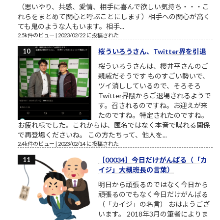
（思いやり、共感、愛情、相手に喜んで欲しい気持ち・・・こ
れらをまとめて関心と呼ぶことにします）相手への関心が高く
ても鬼のような人もいます。相手...
2.5k件のビュー
|
2023/02/22 に投稿された
桜ういろうさん、Twitter界を引退
桜ういろうさんは、櫻井平さんのご
親戚だそうです ものすごい勢いで、
ツイ消ししているので、そろそろ
Twitter界隈からご退場されるようで
す。召されるのですね。お迎えが来
たのですね。特定されたのですね。
お疲れ様でした。これからは、匿名ではなく本音で喋れる関係
で再登場くださいね。 この方たちって、他人を...
2.4k件のビュー
|
2023/02/14 に投稿された
［00034］今日だけがんばる（「カ
イジ」大槻班長の言葉）
明日から頑張るのではなく今日から
頑張るのでもなく今日だけがんばる
（「カイジ」の名言） おはようござ
います。 2018年3月の筆者によりま