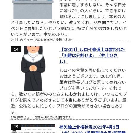
る割に着手すらしない、そんな自分
に酔うだけの人からは、できるだけ
離れるようにしましょう。本気の人
と仕事したいなら。やりたい、教えてくれ、話を聞きたい、イ
ベントに参加したいという割には、特に自分で努力をしないと
いう人がいます。本気のふり...
2.1k件のビュー
|
2021/10/09 に投稿された
［00011］ルロイ修道士は言われた
「困難は分割せよ」（井上ひさ
し）
ルロイの言葉を思い出してください
おはようございます。2017年8月、
筆者は塾長ブログと題して売れない
ブログを書いております。それで
も、数少ない読者のみなさまにおかれましては、いつもこのブ
ログを読んでいただきまして本当にありがとうございます。最
近、公私ともに忙しく、ブログの更新ができない場合もあり
ま...
1.9k件のビュー
|
2017/08/12 に投稿された
補欠繰上合格状況2022年4月1日
（金）10:28（多摩美術大学/武蔵野