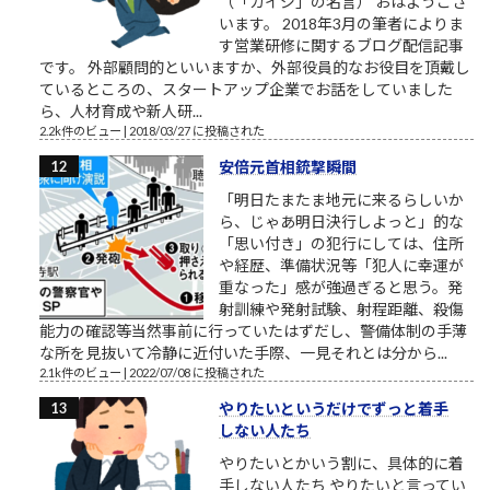
（「カイジ」の名言） おはようござ
います。 2018年3月の筆者によりま
す営業研修に関するブログ配信記事
です。 外部顧問的といいますか、外部役員的なお役目を頂戴し
ているところの、スタートアップ企業でお話をしていました
ら、人材育成や新人研...
2.2k件のビュー
|
2018/03/27 に投稿された
安倍元首相銃撃瞬間
「明日たまたま地元に来るらしいか
ら、じゃあ明日決行しよっと」的な
「思い付き」の犯行にしては、住所
や経歴、準備状況等「犯人に幸運が
重なった」感が強過ぎると思う。発
射訓練や発射試験、射程距離、殺傷
能力の確認等当然事前に行っていたはずだし、警備体制の手薄
な所を見抜いて冷静に近付いた手際、一見それとは分から...
2.1k件のビュー
|
2022/07/08 に投稿された
やりたいというだけでずっと着手
しない人たち
やりたいとかいう割に、具体的に着
手しない人たち やりたいと言ってい