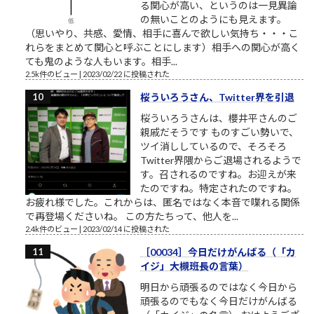
る関心が高い、というのは一見異論
の無いことのようにも見えます。
（思いやり、共感、愛情、相手に喜んで欲しい気持ち・・・こ
れらをまとめて関心と呼ぶことにします）相手への関心が高く
ても鬼のような人もいます。相手...
2.5k件のビュー
|
2023/02/22 に投稿された
桜ういろうさん、Twitter界を引退
桜ういろうさんは、櫻井平さんのご
親戚だそうです ものすごい勢いで、
ツイ消ししているので、そろそろ
Twitter界隈からご退場されるようで
す。召されるのですね。お迎えが来
たのですね。特定されたのですね。
お疲れ様でした。これからは、匿名ではなく本音で喋れる関係
で再登場くださいね。 この方たちって、他人を...
2.4k件のビュー
|
2023/02/14 に投稿された
［00034］今日だけがんばる（「カ
イジ」大槻班長の言葉）
明日から頑張るのではなく今日から
頑張るのでもなく今日だけがんばる