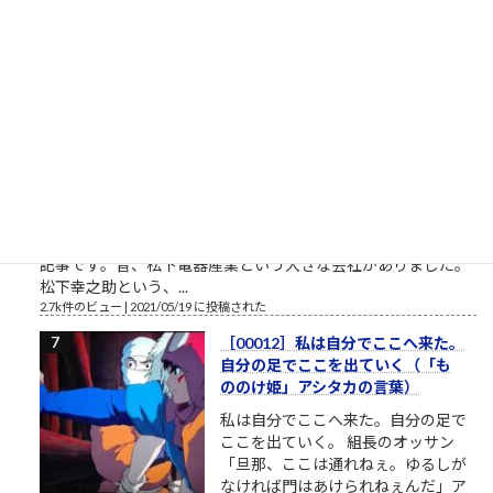
ーダイ入学式の時の父親との写真というのが、彼の深層心...
2.8k件のビュー
|
2022/12/08 に投稿された
栄光の「松下電器」の社名を捨て
たダメな会社の話
松下電器グループ（1985年）中核会
社は松下電器産業 パナソニックのリ
ストラ ▼おはようございます。企業
のイメージ戦略に関する（昭和後半
生まれ45歳の）筆者があくまで個人
的な意見を自らの発表の場で述べて配信しようとする独善的な
記事です。昔、松下電器産業という大きな会社がありました。
松下幸之助という、...
2.7k件のビュー
|
2021/05/19 に投稿された
［00012］私は自分でここへ来た。
自分の足でここを出ていく（「も
ののけ姫」アシタカの言葉）
私は自分でここへ来た。自分の足で
ここを出ていく。 組長のオッサン
「旦那、ここは通れねぇ。ゆるしが
なければ門はあけられねぇんだ」ア