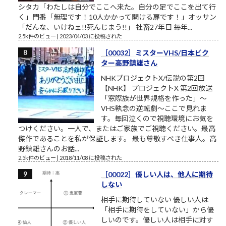
シタカ「わたしは自分でここへ来た。自分の足でここを出て行
く」門番「無理です！10人かかって開ける扉です！」オッサン
「だんな、いけねェ!!死んじまう!!」 社畜27年目 毎年...
2.5k件のビュー
|
2023/04/03 に投稿された
［00032］ミスターVHS/日本ビク
ター高野鎮雄さん
NHKプロジェクトX/伝説の第2回
【NHK】 プロジェクトX 第2回放送
「窓際族が世界規格を作った」～
VHS執念の逆転劇～ここで見れま
す。毎回泣くので視聴環境にお気を
つけください。一人で、またはご家族でご視聴ください。最高
傑作であることを私が保証します。 最も尊敬すべき仕事人。高
野鎮雄さんのお話...
2.5k件のビュー
|
2018/11/08 に投稿された
［00022］優しい人は、他人に期待
しない
相手に期待していない 優しい人は
「相手に期待をしていない」から優
しいのです。優しい人は相手に対す