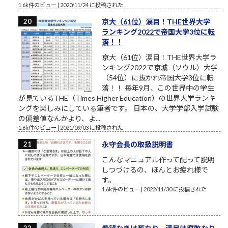
1.6k件のビュー
|
2020/11/24 に投稿された
京大（61位）涙目！THE世界大学
ランキング2022で帝国大学3位に転
落！！
京大（61位）涙目！THE世界大学ラ
ンキング2022で京城（ソウル）大学
（54位）に抜かれ帝国大学3位に転
落！！ 毎年9月、この世界中の学生
が見ているTHE（Times Higher Education）の世界大学ランキ
ングを楽しみにしている筆者です。 日本の、大学学部入学試験
の偏差値なんかより、よ...
1.6k件のビュー
|
2021/09/03 に投稿された
永守会長の取扱説明書
こんなマニュアル作って配って説明
しつづけるの、ほんとお疲れ様で
す。
1.6k件のビュー
|
2022/11/30 に投稿された