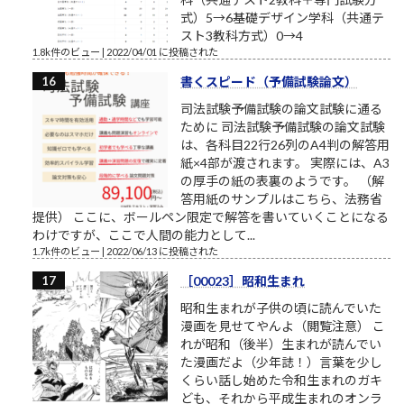
式）5→6基礎デザイン学科（共通テ
スト3教科方式）0→4
1.8k件のビュー
|
2022/04/01 に投稿された
書くスピード（予備試験論文）
司法試験予備試験の論文試験に通る
ために 司法試験予備試験の論文試験
は、各科目22行26列のA4判の解答用
紙×4部が渡されます。 実際には、A3
の厚手の紙の表裏のようです。 （解
答用紙のサンプルはこちら、法務省
提供） ここに、ボールペン限定で解答を書いていくことになる
わけですが、ここで人間の能力として...
1.7k件のビュー
|
2022/06/13 に投稿された
［00023］昭和生まれ
昭和生まれが子供の頃に読んでいた
漫画を見せてやんよ（閲覧注意） こ
れが昭和（後半）生まれが読んでい
た漫画だよ（少年誌！）言葉を少し
くらい話し始めた令和生まれのガキ
ども、それから平成生まれのオンラ