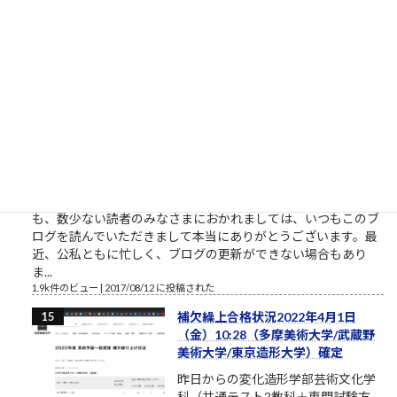
と仕事したいなら。やりたい、教えてくれ、話を聞きたい、イ
ベントに参加したいという割には、特に自分で努力をしないと
いう人がいます。本気のふり...
2.1k件のビュー
|
2021/10/09 に投稿された
［00011］ルロイ修道士は言われた
「困難は分割せよ」（井上ひさ
し）
ルロイの言葉を思い出してください
おはようございます。2017年8月、
筆者は塾長ブログと題して売れない
ブログを書いております。それで
も、数少ない読者のみなさまにおかれましては、いつもこのブ
ログを読んでいただきまして本当にありがとうございます。最
近、公私ともに忙しく、ブログの更新ができない場合もあり
ま...
1.9k件のビュー
|
2017/08/12 に投稿された
補欠繰上合格状況2022年4月1日
（金）10:28（多摩美術大学/武蔵野
美術大学/東京造形大学）確定
昨日からの変化造形学部芸術文化学
科（共通テスト2教科＋専門試験方