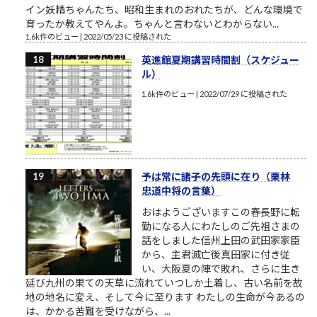
イン妖精ちゃんたち、昭和生まれのおれたちが、どんな環境で
育ったか教えてやんよ。ちゃんと言わないとわからない...
1.6k件のビュー
|
2022/05/23 に投稿された
英進館夏期講習時間割（スケジュー
ル）
1.6k件のビュー
|
2022/07/29 に投稿された
予は常に諸子の先頭に在り（栗林
忠道中将の言葉）
おはようございますこの春長野に転
勤になる人にわたしのご先祖さまの
話をしました信州上田の武田家家臣
から、主君滅亡後真田家に付き従
い、大阪夏の陣で敗れ、さらに生き
延び九州の果ての天草に流れていつしか土着し、古い名前を故
地の地名に変え、そして今に至ります わたしの生命が今あるの
は、かかる苦難を受けながら、...