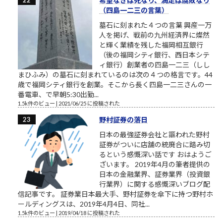
希望なきは死なり、満足は腐敗なり
（四島一二三の言葉）
墓石に刻まれた４つの言葉 興産一万
人を掲げ、戦前の九州経済界に燦然
と輝く業績を残した福岡相互銀行
（後の福岡シティ銀行、西日本シテ
ィ銀行）創業者の四島一二三（しし
まひふみ）の墓石に刻まれているのは次の４つの格言です。44
歳で福岡シティ銀行を創業。そこから長く四島一二三さんの一
番電車、で早朝5:30出勤...
1.5k件のビュー
|
2021/06/25 に投稿された
野村証券の落日
日本の最強証券会社と謳われた野村
証券がついに店舗の統廃合に踏み切
るという感慨深い話です おはようご
ざいます。 2019年4月の筆者提供の
日本の金融業界、証券業界（投資銀
行業界）に関する感慨深いブログ配
信記事です。 証券業日本最大手、野村証券を傘下に持つ野村ホ
ールディングスは、2019年4月4日、同社...
1.5k件のビュー
|
2019/04/18 に投稿された