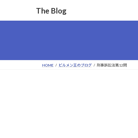
コ
ナ
The Blog
ン
ビ
テ
ゲ
ン
ー
ツ
シ
へ
ョ
ス
ン
キ
に
ッ
移
HOME
ビルメン王のブログ
刑事訴訟法第12問
プ
動