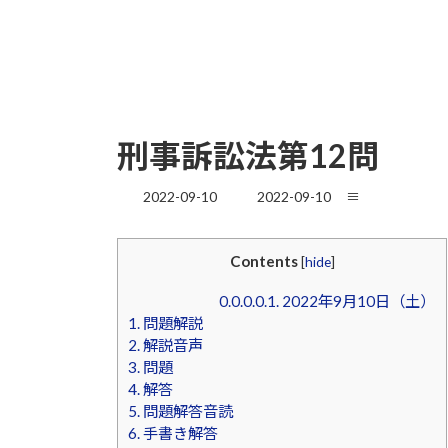
刑事訴訟法第12問
最
2022-09-10
2022-09-10
≡
終
更
新
Contents
[
hide
]
日
時
0.0.0.0.1.
2022年9月10日（土）
:
1.
問題解説
2.
解説音声
3.
問題
4.
解答
5.
問題解答音読
6.
手書き解答