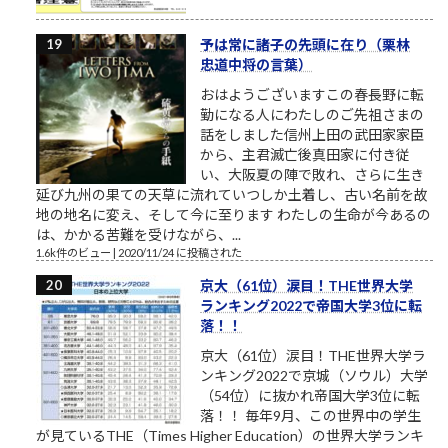
予は常に諸子の先頭に在り（栗林
忠道中将の言葉）
おはようございますこの春長野に転
勤になる人にわたしのご先祖さまの
話をしました信州上田の武田家家臣
から、主君滅亡後真田家に付き従
い、大阪夏の陣で敗れ、さらに生き
延び九州の果ての天草に流れていつしか土着し、古い名前を故
地の地名に変え、そして今に至ります わたしの生命が今あるの
は、かかる苦難を受けながら、...
1.6k件のビュー
|
2020/11/24 に投稿された
京大（61位）涙目！THE世界大学
ランキング2022で帝国大学3位に転
落！！
京大（61位）涙目！THE世界大学ラ
ンキング2022で京城（ソウル）大学
（54位）に抜かれ帝国大学3位に転
落！！ 毎年9月、この世界中の学生
が見ているTHE（Times Higher Education）の世界大学ランキ