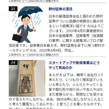
1.5k件のビュー
|
2021/06/25 に投稿された
野村証券の落日
日本の最強証券会社と謳われた野村
証券がついに店舗の統廃合に踏み切
るという感慨深い話です おはようご
ざいます。 2019年4月の筆者提供の
日本の金融業界、証券業界（投資銀
行業界）に関する感慨深いブログ配
信記事です。 証券業日本最大手、野村証券を傘下に持つ野村ホ
ールディングスは、2019年4月4日、同社...
1.5k件のビュー
|
2019/04/18 に投稿された
スタートアップや新規事業はどう
やって死ぬのか
まえがき 以下は、朝早く会社行って
考えたり、いつも行く喫茶店でいろ
いろ考えたり、ふらりとやってくる
客や取引先や知り合いや友人やはた
また家族らから、質問などを受ける
ので答えたりしながら、ああ、自分は声に出しながらこんなこ
と考えて腹落ちしてるんやな、と思うことを書いたものです。
だいたい、与太話だからみな...