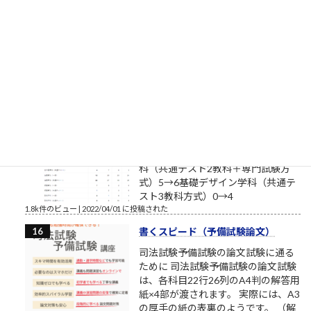
筆者は塾長ブログと題して売れない
ブログを書いております。それで
も、数少ない読者のみなさまにおかれましては、いつもこのブ
ログを読んでいただきまして本当にありがとうございます。最
近、公私ともに忙しく、ブログの更新ができない場合もあり
ま...
1.9k件のビュー
|
2017/08/12 に投稿された
補欠繰上合格状況2022年4月1日
（金）10:28（多摩美術大学/武蔵野
美術大学/東京造形大学）確定
昨日からの変化造形学部芸術文化学
科（共通テスト2教科＋専門試験方
式）5→6基礎デザイン学科（共通テ
スト3教科方式）0→4
1.8k件のビュー
|
2022/04/01 に投稿された
書くスピード（予備試験論文）
司法試験予備試験の論文試験に通る
ために 司法試験予備試験の論文試験
は、各科目22行26列のA4判の解答用
紙×4部が渡されます。 実際には、A3
の厚手の紙の表裏のようです。 （解