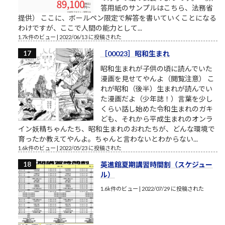
答用紙のサンプルはこちら、法務省
提供） ここに、ボールペン限定で解答を書いていくことになる
わけですが、ここで人間の能力として...
1.7k件のビュー
|
2022/06/13 に投稿された
［00023］昭和生まれ
昭和生まれが子供の頃に読んでいた
漫画を見せてやんよ（閲覧注意） こ
れが昭和（後半）生まれが読んでい
た漫画だよ（少年誌！）言葉を少し
くらい話し始めた令和生まれのガキ
ども、それから平成生まれのオンラ
イン妖精ちゃんたち、昭和生まれのおれたちが、どんな環境で
育ったか教えてやんよ。ちゃんと言わないとわからない...
1.6k件のビュー
|
2022/05/23 に投稿された
英進館夏期講習時間割（スケジュー
ル）
1.6k件のビュー
|
2022/07/29 に投稿された