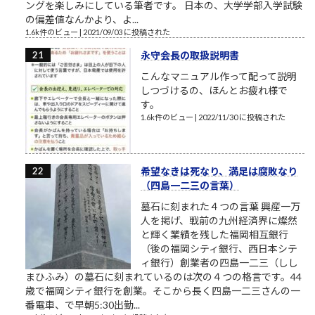
ングを楽しみにしている筆者です。 日本の、大学学部入学試験
の偏差値なんかより、よ...
1.6k件のビュー
|
2021/09/03 に投稿された
永守会長の取扱説明書
こんなマニュアル作って配って説明
しつづけるの、ほんとお疲れ様で
す。
1.6k件のビュー
|
2022/11/30 に投稿された
希望なきは死なり、満足は腐敗なり
（四島一二三の言葉）
墓石に刻まれた４つの言葉 興産一万
人を掲げ、戦前の九州経済界に燦然
と輝く業績を残した福岡相互銀行
（後の福岡シティ銀行、西日本シテ
ィ銀行）創業者の四島一二三（しし
まひふみ）の墓石に刻まれているのは次の４つの格言です。44
歳で福岡シティ銀行を創業。そこから長く四島一二三さんの一
番電車、で早朝5:30出勤...