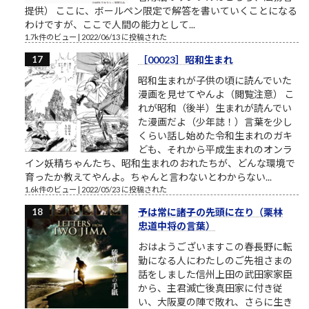
提供） ここに、ボールペン限定で解答を書いていくことになる
わけですが、ここで人間の能力として...
1.7k件のビュー
|
2022/06/13 に投稿された
［00023］昭和生まれ
昭和生まれが子供の頃に読んでいた
漫画を見せてやんよ（閲覧注意） こ
れが昭和（後半）生まれが読んでい
た漫画だよ（少年誌！）言葉を少し
くらい話し始めた令和生まれのガキ
ども、それから平成生まれのオンラ
イン妖精ちゃんたち、昭和生まれのおれたちが、どんな環境で
育ったか教えてやんよ。ちゃんと言わないとわからない...
1.6k件のビュー
|
2022/05/23 に投稿された
予は常に諸子の先頭に在り（栗林
忠道中将の言葉）
おはようございますこの春長野に転
勤になる人にわたしのご先祖さまの
話をしました信州上田の武田家家臣
から、主君滅亡後真田家に付き従
い、大阪夏の陣で敗れ、さらに生き