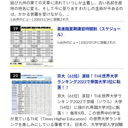
延び九州の果ての天草に流れていつしか土着し、古い名前を故
地の地名に変え、そして今に至ります わたしの生命が今あるの
は、かかる苦難を受けながら、...
1.6k件のビュー
|
2020/11/24 に投稿された
英進館夏期講習時間割（スケジュー
ル）
1.6k件のビュー
|
2022/07/29 に投稿された
京大（61位）涙目！THE世界大学
ランキング2022で帝国大学3位に転
落！！
京大（61位）涙目！THE世界大学ラ
ンキング2022で京城（ソウル）大学
（54位）に抜かれ帝国大学3位に転
落！！ 毎年9月、この世界中の学生
が見ているTHE（Times Higher Education）の世界大学ランキ
ングを楽しみにしている筆者です。 日本の、大学学部入学試験