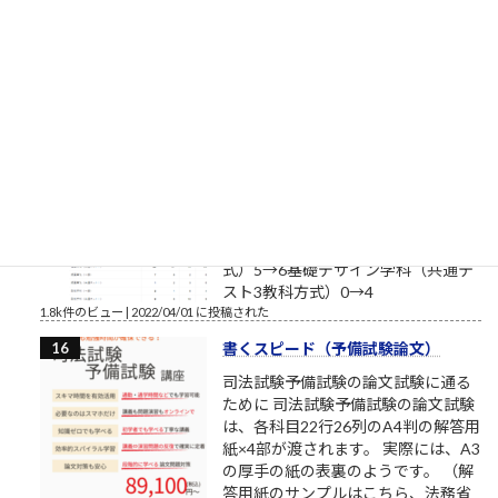
ブログを書いております。それで
も、数少ない読者のみなさまにおかれましては、いつもこのブ
ログを読んでいただきまして本当にありがとうございます。最
近、公私ともに忙しく、ブログの更新ができない場合もあり
ま...
1.9k件のビュー
|
2017/08/12 に投稿された
補欠繰上合格状況2022年4月1日
（金）10:28（多摩美術大学/武蔵野
美術大学/東京造形大学）確定
昨日からの変化造形学部芸術文化学
科（共通テスト2教科＋専門試験方
式）5→6基礎デザイン学科（共通テ
スト3教科方式）0→4
1.8k件のビュー
|
2022/04/01 に投稿された
書くスピード（予備試験論文）
司法試験予備試験の論文試験に通る
ために 司法試験予備試験の論文試験
は、各科目22行26列のA4判の解答用
紙×4部が渡されます。 実際には、A3
の厚手の紙の表裏のようです。 （解
答用紙のサンプルはこちら、法務省