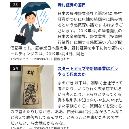
野村証券の落日
日本の最強証券会社と謳われた野村
証券がついに店舗の統廃合に踏み切
るという感慨深い話です おはようご
ざいます。 2019年4月の筆者提供の
日本の金融業界、証券業界（投資銀
行業界）に関する感慨深いブログ配
信記事です。 証券業日本最大手、野村証券を傘下に持つ野村ホ
ールディングスは、2019年4月4日、同社...
1.5k件のビュー
|
2019/04/18 に投稿された
スタートアップや新規事業はどう
やって死ぬのか
まえがき 以下は、朝早く会社行って
考えたり、いつも行く喫茶店でいろ
いろ考えたり、ふらりとやってくる
客や取引先や知り合いや友人やはた
また家族らから、質問などを受ける
ので答えたりしながら、ああ、自分は声に出しながらこんなこ
と考えて腹落ちしてるんやな、と思うことを書いたものです。
だいたい、与太話だからみな...
1.5k件のビュー
|
2022/06/18 に投稿された