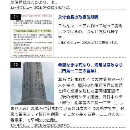
の偏差値なんかより、よ...
1.6k件のビュー
|
2021/09/03 に投稿された
永守会長の取扱説明書
こんなマニュアル作って配って説明
しつづけるの、ほんとお疲れ様で
す。
1.6k件のビュー
|
2022/11/30 に投稿された
希望なきは死なり、満足は腐敗なり
（四島一二三の言葉）
墓石に刻まれた４つの言葉 興産一万
人を掲げ、戦前の九州経済界に燦然
と輝く業績を残した福岡相互銀行
（後の福岡シティ銀行、西日本シテ
ィ銀行）創業者の四島一二三（しし
まひふみ）の墓石に刻まれているのは次の４つの格言です。44
歳で福岡シティ銀行を創業。そこから長く四島一二三さんの一
番電車、で早朝5:30出勤...
1.5k件のビュー
|
2021/06/25 に投稿された