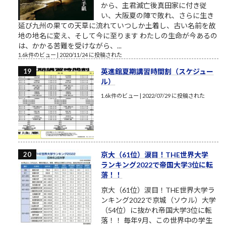
から、主君滅亡後真田家に付き従
い、大阪夏の陣で敗れ、さらに生き
延び九州の果ての天草に流れていつしか土着し、古い名前を故
地の地名に変え、そして今に至ります わたしの生命が今あるの
は、かかる苦難を受けながら、...
1.6k件のビュー
|
2020/11/24 に投稿された
英進館夏期講習時間割（スケジュー
ル）
1.6k件のビュー
|
2022/07/29 に投稿された
京大（61位）涙目！THE世界大学
ランキング2022で帝国大学3位に転
落！！
京大（61位）涙目！THE世界大学ラ
ンキング2022で京城（ソウル）大学
（54位）に抜かれ帝国大学3位に転
落！！ 毎年9月、この世界中の学生