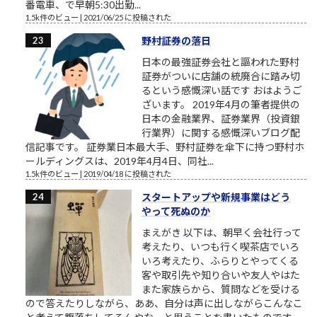
番電車、で早朝5:30出勤...
1.5k件のビュー
|
2021/06/25 に投稿された
野村証券の落日
日本の最強証券会社と謳われた野村
証券がついに店舗の統廃合に踏み切
るという感慨深い話です おはようご
ざいます。 2019年4月の筆者提供の
日本の金融業界、証券業界（投資銀
行業界）に関する感慨深いブログ配
信記事です。 証券業日本最大手、野村証券を傘下に持つ野村ホ
ールディングスは、2019年4月4日、同社...
1.5k件のビュー
|
2019/04/18 に投稿された
スタートアップや新規事業はどう
やって死ぬのか
まえがき 以下は、朝早く会社行って
考えたり、いつも行く喫茶店でいろ
いろ考えたり、ふらりとやってくる
客や取引先や知り合いや友人やはた
また家族らから、質問などを受ける
ので答えたりしながら、ああ、自分は声に出しながらこんなこ