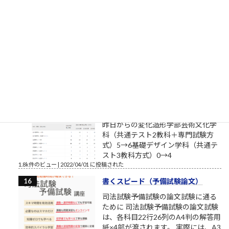
おはようございます。2017年8月、
筆者は塾長ブログと題して売れない
ブログを書いております。それで
も、数少ない読者のみなさまにおかれましては、いつもこのブ
ログを読んでいただきまして本当にありがとうございます。最
近、公私ともに忙しく、ブログの更新ができない場合もあり
ま...
1.9k件のビュー
|
2017/08/12 に投稿された
補欠繰上合格状況2022年4月1日
（金）10:28（多摩美術大学/武蔵野
美術大学/東京造形大学）確定
昨日からの変化造形学部芸術文化学
科（共通テスト2教科＋専門試験方
式）5→6基礎デザイン学科（共通テ
スト3教科方式）0→4
1.8k件のビュー
|
2022/04/01 に投稿された
書くスピード（予備試験論文）
司法試験予備試験の論文試験に通る
ために 司法試験予備試験の論文試験
は、各科目22行26列のA4判の解答用
紙×4部が渡されます。 実際には、A3