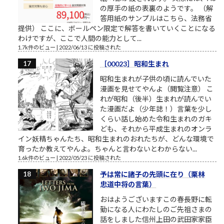
の厚手の紙の表裏のようです。 （解
答用紙のサンプルはこちら、法務省
提供） ここに、ボールペン限定で解答を書いていくことになる
わけですが、ここで人間の能力として...
1.7k件のビュー
|
2022/06/13 に投稿された
［00023］昭和生まれ
昭和生まれが子供の頃に読んでいた
漫画を見せてやんよ（閲覧注意） こ
れが昭和（後半）生まれが読んでい
た漫画だよ（少年誌！）言葉を少し
くらい話し始めた令和生まれのガキ
ども、それから平成生まれのオンラ
イン妖精ちゃんたち、昭和生まれのおれたちが、どんな環境で
育ったか教えてやんよ。ちゃんと言わないとわからない...
1.6k件のビュー
|
2022/05/23 に投稿された
予は常に諸子の先頭に在り（栗林
忠道中将の言葉）
おはようございますこの春長野に転
勤になる人にわたしのご先祖さまの
話をしました信州上田の武田家家臣