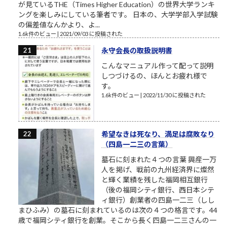
が見ているTHE（Times Higher Education）の世界大学ランキ
ングを楽しみにしている筆者です。 日本の、大学学部入学試験
の偏差値なんかより、よ...
1.6k件のビュー
|
2021/09/03 に投稿された
永守会長の取扱説明書
こんなマニュアル作って配って説明
しつづけるの、ほんとお疲れ様で
す。
1.6k件のビュー
|
2022/11/30 に投稿された
希望なきは死なり、満足は腐敗なり
（四島一二三の言葉）
墓石に刻まれた４つの言葉 興産一万
人を掲げ、戦前の九州経済界に燦然
と輝く業績を残した福岡相互銀行
（後の福岡シティ銀行、西日本シテ
ィ銀行）創業者の四島一二三（しし
まひふみ）の墓石に刻まれているのは次の４つの格言です。44
歳で福岡シティ銀行を創業。そこから長く四島一二三さんの一