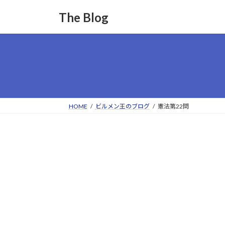
コ
ナ
The Blog
ン
ビ
テ
ゲ
ン
ー
ツ
シ
へ
ョ
ス
ン
キ
に
ッ
移
HOME
ビルメン王のブログ
憲法第22問
プ
動