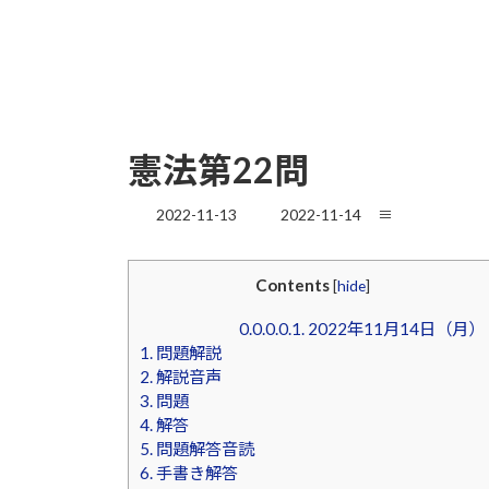
憲法第22問
最
2022-11-13
2022-11-14
≡
終
更
新
Contents
[
hide
]
日
時
0.0.0.0.1.
2022年11月14日（月）
:
1.
問題解説
2.
解説音声
3.
問題
4.
解答
5.
問題解答音読
6.
手書き解答