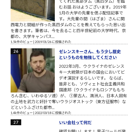
てくれた黒部ダム（黒四ダム）を臨
むお話 おはようございます。2019年
1月の大学の先輩を偲ぶ配信記事で
す。大先輩の間（はざま）さんに関
西電力と間組が作った黒四ダムのことを教えてもらった思い出
を書きます。筆者は、今を去ること四半世紀前の大学時代、京
都の、大学キャンパス...
1.5k件のビュー
|
2019/01/26 に投稿された
ゼレンスキーさん、もう少し歴史
というものを勉強してください
2022年3月、ウクライナのゼレンス
キー大統領が日本の国会においてビ
デオ演説するらしいです。 ならば、
是非とも、ソヴィェト社会主義共和
国連邦（ウクライナもロシアももち
ろん含む、いわゆるソ連）が、 ①蒙古人、満洲人、日本人固有
の土地を武力と奸計で奪いウラジオストック（東方征服市）な
どというふざけた都市...
1.4k件のビュー
|
2022/03/18 に投稿された
いい会社って何だ
確認お願いします！ 電子ツールが発