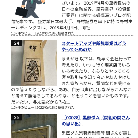
ざいます。 2019年4月の筆者提供の
日本の金融業界、証券業界（投資銀
行業界）に関する感慨深いブログ配
信記事です。 証券業日本最大手、野村証券を傘下に持つ野村ホ
ールディングスは、2019年4月4日、同社...
1.5k件のビュー
|
2019/04/18 に投稿された
スタートアップや新規事業はどう
やって死ぬのか
まえがき 以下は、朝早く会社行って
考えたり、いつも行く喫茶店でいろ
いろ考えたり、ふらりとやってくる
客や取引先や知り合いや友人やはた
また家族らから、質問などを受ける
ので答えたりしながら、ああ、自分は声に出しながらこんなこ
と考えて腹落ちしてるんやな、と思うことを書いたものです。
だいたい、与太話だからみな...
1.5k件のビュー
|
2022/06/18 に投稿された
［00028］黒部ダム（間組の間さん
の思い出）
黒四ダム殉職者慰霊碑 間さんが話し