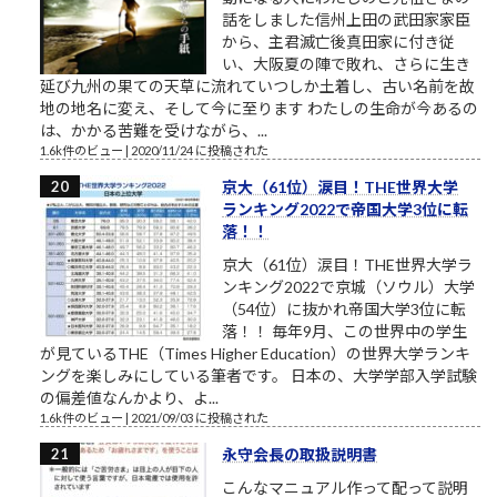
話をしました信州上田の武田家家臣
から、主君滅亡後真田家に付き従
い、大阪夏の陣で敗れ、さらに生き
延び九州の果ての天草に流れていつしか土着し、古い名前を故
地の地名に変え、そして今に至ります わたしの生命が今あるの
は、かかる苦難を受けながら、...
1.6k件のビュー
|
2020/11/24 に投稿された
京大（61位）涙目！THE世界大学
ランキング2022で帝国大学3位に転
落！！
京大（61位）涙目！THE世界大学ラ
ンキング2022で京城（ソウル）大学
（54位）に抜かれ帝国大学3位に転
落！！ 毎年9月、この世界中の学生
が見ているTHE（Times Higher Education）の世界大学ランキ
ングを楽しみにしている筆者です。 日本の、大学学部入学試験
の偏差値なんかより、よ...
1.6k件のビュー
|
2021/09/03 に投稿された
永守会長の取扱説明書
こんなマニュアル作って配って説明