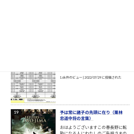
昭和生まれが子供の頃に読んでいた
漫画を見せてやんよ（閲覧注意） こ
れが昭和（後半）生まれが読んでい
た漫画だよ（少年誌！）言葉を少し
くらい話し始めた令和生まれのガキ
ども、それから平成生まれのオンラ
イン妖精ちゃんたち、昭和生まれのおれたちが、どんな環境で
育ったか教えてやんよ。ちゃんと言わないとわからない...
1.6k件のビュー
|
2022/05/23 に投稿された
英進館夏期講習時間割（スケジュー
ル）
1.6k件のビュー
|
2022/07/29 に投稿された
予は常に諸子の先頭に在り（栗林
忠道中将の言葉）
おはようございますこの春長野に転
勤になる人にわたしのご先祖さまの