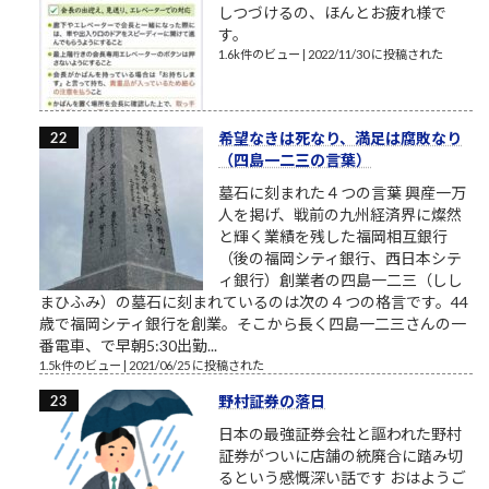
しつづけるの、ほんとお疲れ様で
す。
1.6k件のビュー
|
2022/11/30 に投稿された
希望なきは死なり、満足は腐敗なり
（四島一二三の言葉）
墓石に刻まれた４つの言葉 興産一万
人を掲げ、戦前の九州経済界に燦然
と輝く業績を残した福岡相互銀行
（後の福岡シティ銀行、西日本シテ
ィ銀行）創業者の四島一二三（しし
まひふみ）の墓石に刻まれているのは次の４つの格言です。44
歳で福岡シティ銀行を創業。そこから長く四島一二三さんの一
番電車、で早朝5:30出勤...
1.5k件のビュー
|
2021/06/25 に投稿された
野村証券の落日
日本の最強証券会社と謳われた野村
証券がついに店舗の統廃合に踏み切
るという感慨深い話です おはようご