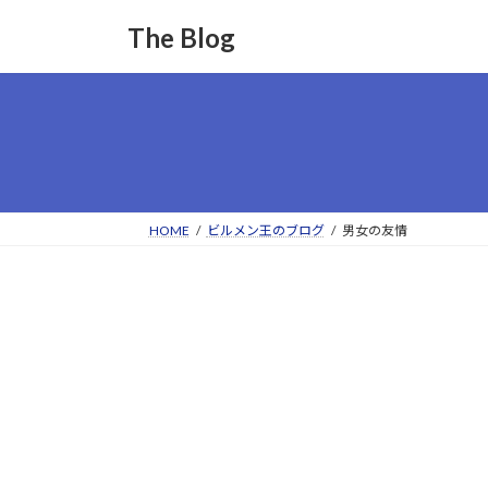
コ
ナ
The Blog
ン
ビ
テ
ゲ
ン
ー
ツ
シ
へ
ョ
ス
ン
キ
に
ッ
移
HOME
ビルメン王のブログ
男女の友情
プ
動