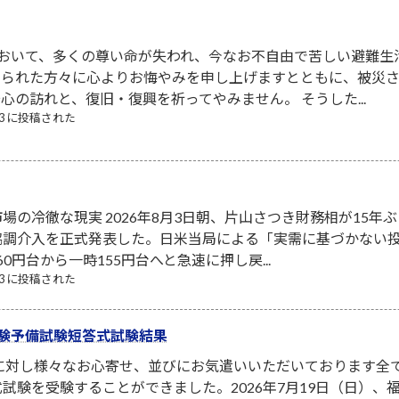
において、多くの尊い命が失われ、今なお不自由で苦しい避難生
なられた方々に心よりお悔やみを申し上げますとともに、被災
心の訪れと、復旧・復興を祈ってやみません。 そうした...
/03 に投稿された
場の冷徹な現実 2026年8月3日朝、片山さつき財務相が15年ぶ
協調介入を正式発表した。日米当局による「実需に基づかない
0円台から一時155円台へと急速に押し戻...
/03 に投稿された
験予備試験短答式試験結果
者に対し様々なお心寄せ、並びにお気遣いいただいております全
試験を受験することができました。2026年7月19日（日）