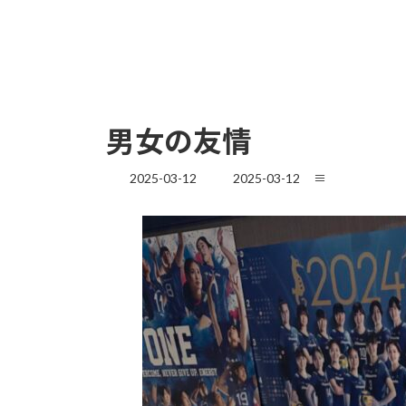
男女の友情
最
2025-03-12
2025-03-12
≡
終
更
新
日
時
: