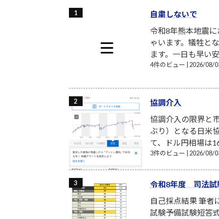
自粛しないで
令和8年熊本地震
ゃいます。犠牲と
ます。一日も早い安
4件のビュー
|
2026/08
協調介入
協調介入の限界と市
ぶり）となる日米
て、ドル円相場は16
3件のビュー
|
2026/08
令和8年度 司法試
自己採点結果 筆
試験予備試験短答式